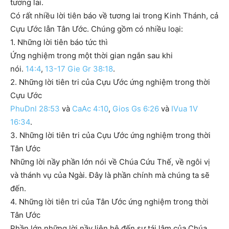
tương lai.
Có rất nhiều lời tiên báo về tương lai trong Kinh Thánh, cả
Cựu Ước lẫn Tân Ước. Chúng gồm có nhiều loại:
1. Những lời tiên báo tức thì
Ứng nghiệm trong một thời gian ngắn sau khi
nói.
14:4
,
13-17
Gie Gr 38:18
.
2. Những lời tiên tri của Cựu Ước ứng nghiệm trong thời
Cựu Ước
PhuDnl 28:53
và
CaAc 4:10
,
Gios Gs 6:26
và
IVua 1V
16:34
.
3. Những lời tiên tri của Cựu Ước ứng nghiệm trong thời
Tân Ước
Những lời nầy phần lớn nói về Chúa Cứu Thế, về ngôi vị
và thánh vụ của Ngài. Đây là phần chính mà chúng ta sẽ
đến.
4. Những lời tiên tri của Tân Ước ứng nghiệm trong thời
Tân Ước
Phần lớn những lời nầy liên hệ đến sự tái lâm của Chúa,