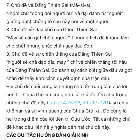
7. Chủ đề về Đấng Thiên Sai (Mê-si-a)
Nhóm chữ “dòng dõi người nữ” và đại danh từ “người”
(giống đực) chứng tỏ câu nầy nói về một người.
8. Chủ đề về đau khổ của Đấng Thiên Sai
“Mầy sẽ cắn gót chân người ” Thương tích đó không làm
cho chết nhưng chắc chắn gây đau đớn.
9. Chủ đề về sự chiến thắng của Đấng Thiên Sai
“Người sẽ chà đạp đầu mày ” chỉ về chiến thắng tối hậu
của Đấng Thiên Sai. So sánh sự cách biệt giữa đầu và gót
chân để thấy tính cách quyết định của trận đấu.
Hai chủ đề cuối cùng là những chủ đề trung tâm của lời
tiên tri. Chúa Giê-xu cũng như các sứ đồ đều chú trọng
những chủ đề nầy (
LuLc 24:25-26
,
IPhi 1Pr 1:11
): sự chịu
khổ nạn và sự vinh quang của Chúa Giê-xu. Đó cũng là
hai trọng điểm của lời tiên tri Cựu Ước. Tất cả những chủ
đề khác đều liên hệ ý nghĩa đến hai chủ đề nầy.
CÁC QUI TẮC HƯỚNG DẪN GIẢI KINH