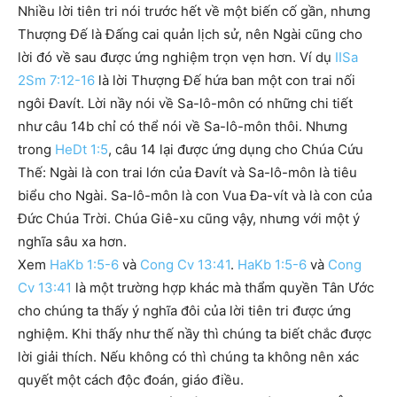
Nhiều lời tiên tri nói trước hết về một biến cố gần, nhưng
Thượng Đế là Đấng cai quản lịch sử, nên Ngài cũng cho
lời đó về sau được ứng nghiệm trọn vẹn hơn. Ví dụ
IISa
2Sm 7:12-16
là lời Thượng Đế hứa ban một con trai nối
ngôi Đavít. Lời nầy nói về Sa-lô-môn có những chi tiết
như câu 14b chỉ có thể nói về Sa-lô-môn thôi. Nhưng
trong
HeDt 1:5
, câu 14 lại được ứng dụng cho Chúa Cứu
Thế: Ngài là con trai lớn của Đavít và Sa-lô-môn là tiêu
biểu cho Ngài. Sa-lô-môn là con Vua Đa-vít và là con của
Đức Chúa Trời. Chúa Giê-xu cũng vậy, nhưng với một ý
nghĩa sâu xa hơn.
Xem
HaKb 1:5-6
và
Cong Cv 13:41
.
HaKb 1:5-6
và
Cong
Cv 13:41
là một trường hợp khác mà thẩm quyền Tân Ước
cho chúng ta thấy ý nghĩa đôi của lời tiên tri được ứng
nghiệm. Khi thấy như thế nầy thì chúng ta biết chắc được
lời giải thích. Nếu không có thì chúng ta không nên xác
quyết một cách độc đoán, giáo điều.