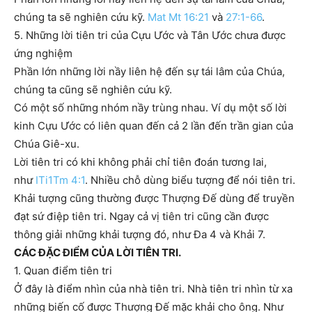
chúng ta sẽ nghiên cứu kỹ.
Mat Mt 16:21
và
27:1-66
.
5. Những lời tiên tri của Cựu Ước và Tân Ước chưa được
ứng nghiệm
Phần lớn những lời nầy liên hệ đến sự tái lâm của Chúa,
chúng ta cũng sẽ nghiên cứu kỹ.
Có một số những nhóm nầy trùng nhau. Ví dụ một số lời
kinh Cựu Ước có liên quan đến cả 2 lần đến trần gian của
Chúa Giê-xu.
Lời tiên tri có khi không phải chỉ tiên đoán tương lai,
như
ITi1Tm 4:1
. Nhiều chỗ dùng biểu tượng để nói tiên tri.
Khải tượng cũng thường được Thượng Đế dùng để truyền
đạt sứ điệp tiên tri. Ngay cả vị tiên tri cũng cần được
thông giải những khải tượng đó, như Đa 4 và Khải 7.
CÁC ĐẶC ĐIỂM CỦA LỜI TIÊN TRI.
1. Quan điểm tiên tri
Ở đây là điểm nhìn của nhà tiên tri. Nhà tiên tri nhìn từ xa
những biến cố được Thượng Đế mặc khải cho ông. Như