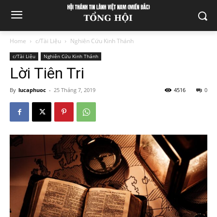
Home
c/Tài Liệu
Nghiên Cứu Kinh Thánh
c/Tài Liệu
Nghiên Cứu Kinh Thánh
Lời Tiên Tri
By
lucaphuoc
-
25 Tháng 7, 2019
4516
0