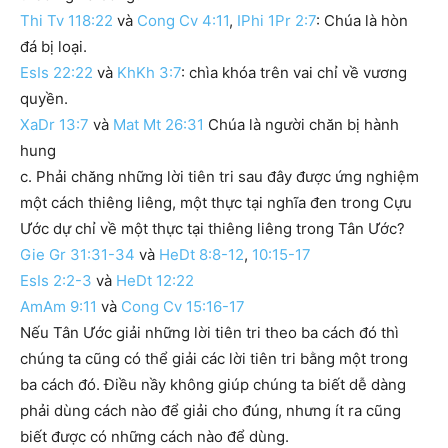
Thi Tv 118:22
và
Cong Cv 4:11
,
IPhi 1Pr 2:7
: Chúa là hòn
đá bị loại.
EsIs 22:22
và
KhKh 3:7
: chìa khóa trên vai chỉ về vương
quyền.
XaDr 13:7
và
Mat Mt 26:31
Chúa là người chăn bị hành
hung
c. Phải chăng những lời tiên tri sau đây được ứng nghiệm
một cách thiêng liêng, một thực tại nghĩa đen trong Cựu
Ước dự chỉ về một thực tại thiêng liêng trong Tân Ước?
Gie Gr 31:31-34
và
HeDt 8:8-12
,
10:15-17
EsIs 2:2-3
và
HeDt 12:22
AmAm 9:11
và
Cong Cv 15:16-17
Nếu Tân Ước giải những lời tiên tri theo ba cách đó thì
chúng ta cũng có thể giải các lời tiên tri bằng một trong
ba cách đó. Điều nầy không giúp chúng ta biết dễ dàng
phải dùng cách nào để giải cho đúng, nhưng ít ra cũng
biết được có những cách nào để dùng.