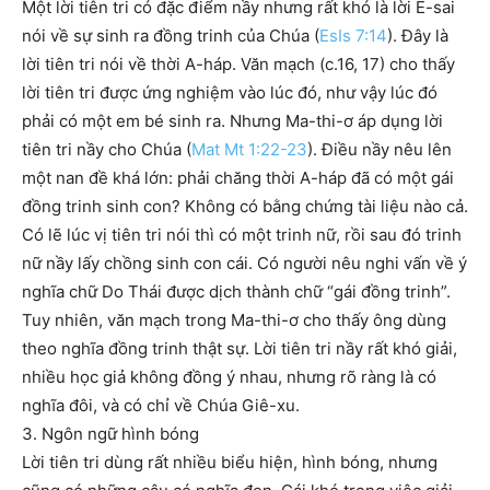
Một lời tiên tri có đặc điểm nầy nhưng rất khó là lời Ê-sai
nói về sự sinh ra đồng trinh của Chúa (
EsIs 7:14
). Đây là
lời tiên tri nói về thời A-háp. Văn mạch (c.16, 17) cho thấy
lời tiên tri được ứng nghiệm vào lúc đó, như vậy lúc đó
phải có một em bé sinh ra. Nhưng Ma-thi-ơ áp dụng lời
tiên tri nầy cho Chúa (
Mat Mt 1:22-23
). Điều nầy nêu lên
một nan đề khá lớn: phải chăng thời A-háp đã có một gái
đồng trinh sinh con? Không có bằng chứng tài liệu nào cả.
Có lẽ lúc vị tiên tri nói thì có một trinh nữ, rồi sau đó trinh
nữ nầy lấy chồng sinh con cái. Có người nêu nghi vấn về ý
nghĩa chữ Do Thái được dịch thành chữ “gái đồng trinh”.
Tuy nhiên, văn mạch trong Ma-thi-ơ cho thấy ông dùng
theo nghĩa đồng trinh thật sự. Lời tiên tri nầy rất khó giải,
nhiều học giả không đồng ý nhau, nhưng rõ ràng là có
nghĩa đôi, và có chỉ về Chúa Giê-xu.
3. Ngôn ngữ hình bóng
Lời tiên tri dùng rất nhiều biểu hiện, hình bóng, nhưng