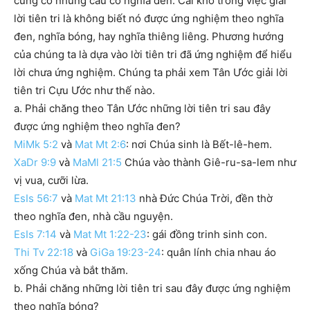
cũng có những câu có nghĩa đen. Cái khó trong việc giải
lời tiên tri là không biết nó được ứng nghiệm theo nghĩa
đen, nghĩa bóng, hay nghĩa thiêng liêng. Phương hướng
của chúng ta là dựa vào lời tiên tri đã ứng nghiệm để hiểu
lời chưa ứng nghiệm. Chúng ta phải xem Tân Ước giải lời
tiên tri Cựu Ước như thế nào.
a. Phải chăng theo Tân Ước những lời tiên tri sau đây
được ứng nghiệm theo nghĩa đen?
MiMk 5:2
và
Mat Mt 2:6
: nơi Chúa sinh là Bết-lê-hem.
XaDr 9:9
và
MaMl 21:5
Chúa vào thành Giê-ru-sa-lem như
vị vua, cưỡi lừa.
EsIs 56:7
và
Mat Mt 21:13
nhà Đức Chúa Trời, đền thờ
theo nghĩa đen, nhà cầu nguyện.
EsIs 7:14
và
Mat Mt 1:22-23
: gái đồng trinh sinh con.
Thi Tv 22:18
và
GiGa 19:23-24
: quân lính chia nhau áo
xống Chúa và bắt thăm.
b. Phải chăng những lời tiên tri sau đây được ứng nghiệm
theo nghĩa bóng?