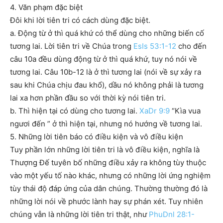
4. Văn phạm đặc biệt
Đôi khi lời tiên tri có cách dùng đặc biệt.
a. Động từ ở thì quá khứ có thể dùng cho những biến cố
tương lai. Lời tiên tri về Chúa trong
EsIs 53:1-12
cho đến
câu 10a đều dùng động từ ở thì quá khứ, tuy nó nói về
tương lai. Câu 10b-12 là ở thì tương lai (nói về sự xảy ra
sau khi Chúa chịu đau khổ), dầu nó không phải là tương
lai xa hơn phần đầu so với thời kỳ nói tiên tri.
b. Thì hiện tại có dùng cho tương lai.
XaDr 9:9
“Kìa vua
ngươi đến ” ở thì hiện tại, nhưng nó hướng về tương lai.
5. Những lời tiên báo có điều kiện và vô điều kiện
Tuy phần lớn những lời tiên tri là vô điều kiện, nghĩa là
Thượng Đế tuyên bố những điều xảy ra không tùy thuộc
vào một yếu tố nào khác, nhưng có những lời ứng nghiệm
tùy thái độ đáp ứng của dân chúng. Thường thường đó là
những lời nói về phước lành hay sự phán xét. Tuy nhiên
chúng vẫn là những lời tiên tri thật, như
PhuDnl 28:1-