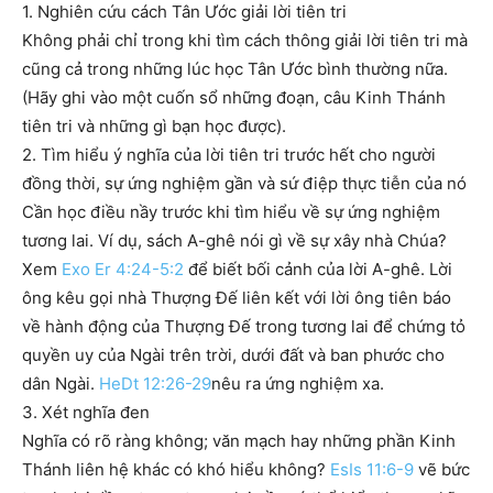
1. Nghiên cứu cách Tân Ước giải lời tiên tri
Không phải chỉ trong khi tìm cách thông giải lời tiên tri mà
cũng cả trong những lúc học Tân Ước bình thường nữa.
(Hãy ghi vào một cuốn sổ những đoạn, câu Kinh Thánh
tiên tri và những gì bạn học được).
2. Tìm hiểu ý nghĩa của lời tiên tri trước hết cho người
đồng thời, sự ứng nghiệm gần và sứ điệp thực tiễn của nó
Cần học điều nầy trước khi tìm hiểu về sự ứng nghiệm
tương lai. Ví dụ, sách A-ghê nói gì về sự xây nhà Chúa?
Xem
Exo Er 4:24-5:2
để biết bối cảnh của lời A-ghê. Lời
ông kêu gọi nhà Thượng Đế liên kết với lời ông tiên báo
về hành động của Thượng Đế trong tương lai để chứng tỏ
quyền uy của Ngài trên trời, dưới đất và ban phước cho
dân Ngài.
HeDt 12:26-29
nêu ra ứng nghiệm xa.
3. Xét nghĩa đen
Nghĩa có rõ ràng không; văn mạch hay những phần Kinh
Thánh liên hệ khác có khó hiểu không?
EsIs 11:6-9
vẽ bức