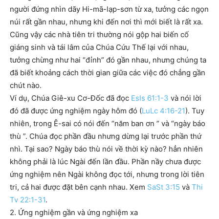
người đứng nhìn dãy Hi-mã-lạp-sơn từ xa, tưởng các ngọn
núi rất gần nhau, nhưng khi đến nơi thì mới biết là rất xa.
Cũng vậy các nhà tiên tri thường nói gộp hai biến cố
giáng sinh và tái lâm của Chúa Cứu Thế lại với nhau,
tưởng chừng như hai “đỉnh” đó gần nhau, nhưng chúng ta
đã biết khoảng cách thời gian giữa các việc đó chẳng gần
chút nào.
Ví dụ, Chúa Giê-xu Cơ-Đốc đã đọc
EsIs 61:1-3
và nói lời
đó đã được ứng nghiệm ngày hôm đó (
LuLc 4:16-21
). Tuy
nhiên, trong Ê-sai có nói đến “năm ban ơn ” và “ngày báo
thù ”. Chúa đọc phần đầu nhưng dừng lại trước phần thứ
nhì. Tại sao? Ngày báo thù nói về thời kỳ nào? hẳn nhiên
không phải là lúc Ngài đến lần đầu. Phần nầy chưa được
ứng nghiệm nên Ngài không đọc tới, nhưng trong lời tiên
tri, cả hai được đặt bên cạnh nhau. Xem
SaSt 3:15
và
Thi
Tv 22:1-31
.
2. Ứng nghiệm gần và ứng nghiệm xa