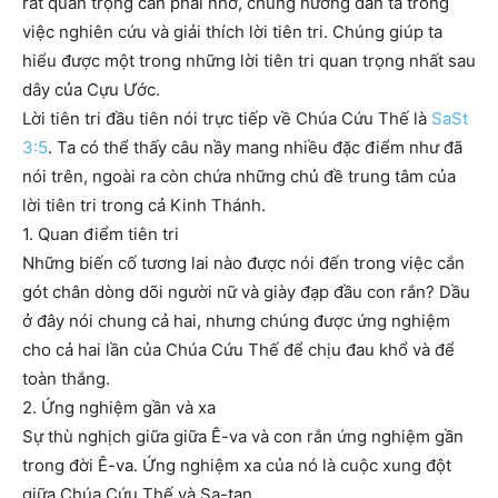
rất quan trọng cần phải nhớ, chúng hướng dẫn ta trong
việc nghiên cứu và giải thích lời tiên tri. Chúng giúp ta
hiểu được một trong những lời tiên tri quan trọng nhất sau
dây của Cựu Ước.
Lời tiên tri đầu tiên nói trực tiếp về Chúa Cứu Thế là
SaSt
3:5
. Ta có thể thấy câu nầy mang nhiều đặc điểm như đã
nói trên, ngoài ra còn chứa những chủ đề trung tâm của
lời tiên tri trong cả Kinh Thánh.
1. Quan điểm tiên tri
Những biến cố tương lai nào được nói đến trong việc cắn
gót chân dòng dõi người nữ và giày đạp đầu con rắn? Dầu
ở đây nói chung cả hai, nhưng chúng được ứng nghiệm
cho cả hai lần của Chúa Cứu Thế để chịu đau khổ và để
toàn thắng.
2. Ứng nghiệm gần và xa
Sự thù nghịch giữa giữa Ê-va và con rắn ứng nghiệm gần
trong đời Ê-va. Ứng nghiệm xa của nó là cuộc xung đột
giữa Chúa Cứu Thế và Sa-tan.