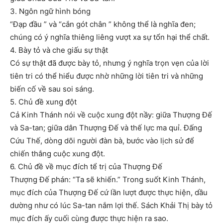
3. Ngôn ngữ hình bóng
“Đạp đầu ” và “cắn gót chân ” không thể là nghĩa đen;
chúng có ý nghĩa thiêng liêng vượt xa sự tổn hại thể chất.
4. Bày tỏ và che giấu sự thật
Có sự thật đã được bày tỏ, nhưng ý nghĩa trọn vẹn của lời
tiên tri có thể hiểu được nhờ những lời tiên tri và những
biến cố về sau soi sáng.
5. Chủ đề xung đột
Cả Kinh Thánh nói về cuộc xung đột nầy: giữa Thượng Đế
và Sa-tan; giữa dân Thượng Đế và thế lực ma quỉ. Đấng
Cứu Thế, dòng dõi người đàn bà, bước vào lịch sử để
chiến thắng cuộc xung đột.
6. Chủ đề về mục đích tể trị của Thượng Đế
Thượng Đế phán: “Ta sẽ khiến.” Trong suốt Kinh Thánh,
mục đích của Thượng Đế cứ lần lượt được thực hiện, dầu
dường như có lúc Sa-tan nắm lợi thế. Sách Khải Thị bày tỏ
mục đích ấy cuối cùng được thực hiện ra sao.