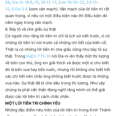
68
,
Gie Gr 18:8
,
10
,
26:12-13
,
EsIs 18:30-32
,
33:13-
15
,
GiGa 3:4
(xem văn mạch). Văn mạch của lời tiên tri rất
quan trọng, vì nếu có một điều kiện nào thì điều kiện đó
nằm ngay trong văn mạch.
6. Bày tỏ và che giấu sự thật
Có người cho rằng lời tiên tri chỉ là lịch sử viết trước, vì có
những lời tiên tri nói trước cả những chi tiết của biến cố.
Thật ra có những lời tiên tri che giấu cũng như bày tỏ sự
thật. Trong
DaDn 7:15-16
nói Đa-ni-ên thấy một thị tượng
về bốn con thú, ông xin giải thích và được một vị cho biết
đó là bốn vua hay bốn nước, nhưng rồi không cho biết hết
các chi tiết nên chắc ông không biết trước được là những
vua nào. Sự thật đã bị che dấu trong thị tượng. Như vậy
chúng ta phải cẩn thận đừng nghĩ rằng mình có thể giải
được các lời tiên tri cách chắc chắn.
MỘT LỜI TIÊN TRI CHÍNH YẾU
Những đặc điểm nêu trên của lời tiên tri trong Kinh Thánh