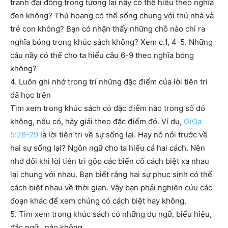
tranh đại đồng trong tương lai nầy có thể hiểu theo nghĩa
đen không? Thú hoang có thể sống chung với thú nhà và
trẻ con không? Bạn có nhận thấy những chỗ nào chỉ ra
nghĩa bóng trong khúc sách không? Xem c.1, 4-5. Những
câu nầy có thể cho ta hiểu câu 6-9 theo nghĩa bóng
không?
4. Luôn ghi nhớ trong trí những đặc điểm của lời tiên tri
đã học trên
Tìm xem trong khúc sách có đặc điểm nào trong số đó
không, nếu có, hãy giải theo đặc điểm đó. Ví dụ,
GiGa
5:28-29
là lời tiên tri về sự sống lại. Hay nó nói trước về
hai sự sống lại? Ngôn ngữ cho ta hiểu cả hai cách. Nên
nhớ đôi khi lời tiên tri gộp các biến cố cách biệt xa nhau
lại chung với nhau. Bạn biết rằng hai sự phục sinh có thể
cách biệt nhau về thời gian. Vậy bạn phải nghiên cứu các
đoạn khác để xem chúng có cách biệt hay không.
5. Tìm xem trong khúc sách có những dụ ngữ, biểu hiệu,
đặc ngữ…nào không