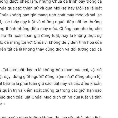
không được phép làm, nhưng Chúa đã trình bầy trong cả
húa qua các thiên sứ và qua Môi-se hay Môi-se là luật
t Chúa không bao giờ mang tính chất máy móc và sai lạc
i, các thầy dạy luật và những người tiếp nối họ thường
liêng thành những điều máy móc. Chẳng hạn như họ cho
ì họ đã hoàn toàn giữ đúng luật; hay là không thực sự
Họ đã mang tội với Chúa vì không để ý đến tinh hoa của
 trên tất cả là không thấy cùng đích và đối tượng cao cả
. Tại sao luật dạy ta là không nên tham của cải, vật sở
ật dạy: đừng giết người? đừng trộm cắp?
đừng phạm tội
ậ
t
bảo ta là phải tuân giữ các luật này và các điều khoản
ể quản trị và kiểm soát chúng ta trong các giới hạn nào
ục đích của luật Chúa. Mục đích chính của luật và tinh
hau.
thương yêu nhau không không đủ, mà cần phải phân tích