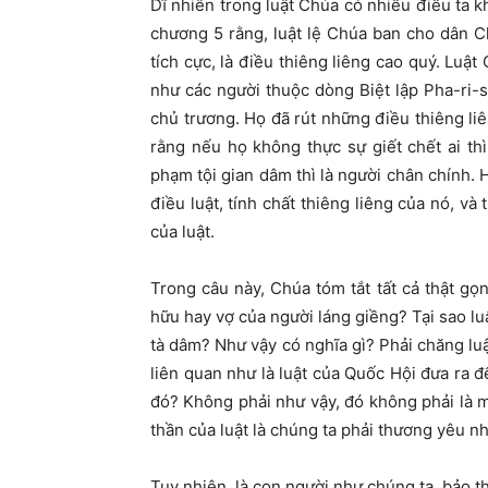
Dĩ nhiên trong luật Chúa có nhiều điều ta 
chương 5 rằng, luật lệ Chúa ban cho dân C
tích cực, là điều thiêng liêng cao quý. Luậ
như các người thuộc dòng Biệt lập Pha-ri-s
chủ trương. Họ đã rút những điều thiêng 
rằng nếu họ không thực sự giết chết ai th
phạm tội gian dâm thì là người chân chính. 
điều luật, tính chất thiêng liêng của nó, và
của luật.
Trong câu này, Chúa tóm tắt tất cả thật gọn
hữu hay vợ của người láng giềng? Tại sao lu
tà dâm? Như vậy có nghĩa gì? Phải chăng lu
liên quan như là luật của Quốc Hội đưa ra đ
đó? Không phải như vậy, đó không phải là m
thần của luật là chúng ta phải thương yêu n
Tuy nhiên, là con người như chúng ta, bảo 