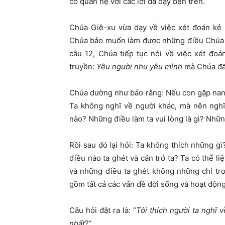
có quan hệ với các lời đã dạy bên trên.
Chúa Giê-xu vừa dạy về việc xét đoán kẻ 
Chúa bảo muốn làm được những điều Chúa dạ
câu 12, Chúa tiếp tục nói về việc xét đoá
truyền:
Yêu người như yêu mình
mà Chúa đã
Chúa dường như bảo rằng: Nếu con gặp nan đ
Ta không nghĩ về người khác, mà nên nghĩ
nào? Những điều làm ta vui lòng là gì? Nhữn
Rồi sau đó lại hỏi: Ta không thích những 
điều nào ta ghét và cản trở ta? Ta có thể li
và những điều ta ghét không những chỉ tro
gồm tất cả các vấn đề đời sống và hoạt động
Câu hỏi đặt ra là: “
Tôi thích người ta nghĩ 
nhất
?”