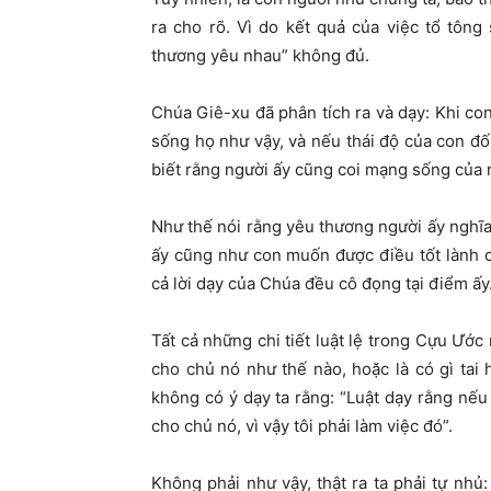
ra cho rõ. Vì do kết quả của việc tổ tông
thương yêu nhau” không đủ.
Chúa Giê-xu đã phân tích ra và dạy: Khi co
sống họ như vậy, và nếu thái độ của con đối
biết rằng người ấy cũng coi mạng sống của
Như thế nói rằng yêu thương người ấy nghĩa 
ấy cũng như con muốn được điều tốt lành cho 
cả lời dạy của Chúa đều cô đọng tại điểm ấy
Tất cả những chi tiết luật lệ trong Cựu Ước
cho chủ nó như thế nào, hoặc là có gì tai h
không có ý dạy ta rằng: “Luật dạy rằng nếu
cho chủ nó, vì vậy tôi phải làm việc đó”.
Không phải như vậy, thật ra ta phải tự nhủ: