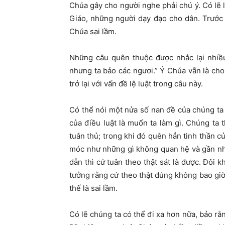
Chúa gây cho người nghe phải chú ý. Có lẽ 
Giáo, những người dạy đạo cho dân. Trước 
Chúa sai lầm.
Những câu quên thuộc được nhắc lại nhiề
nhưng ta bảo các ngươi.” Ý Chúa vẫn là cho
trở lại với vấn đề lệ luật trong câu này.
Có thể nói một nửa số nan đề của chúng ta 
của điều luật là muốn ta làm gì. Chúng ta
tuân thủ; trong khi đó quên hẳn tinh thần c
móc như những gì không quan hệ và gần nh
dẫn thì cứ tuân theo thật sát là được. Đôi k
tưởng rằng cứ theo thật đúng không bao giờ 
thế là sai lầm.
Có lẽ chúng ta có thể đi xa hơn nữa, bảo rằ