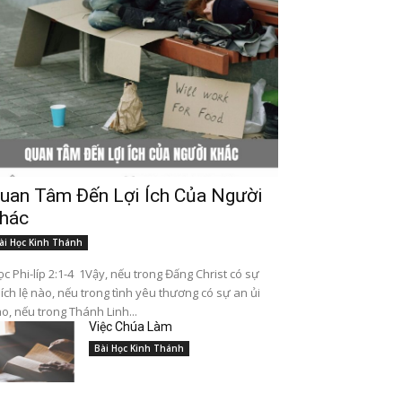
uan Tâm Đến Lợi Ích Của Người
hác
ài Học Kinh Thánh
c Phi-líp 2:1-4 1Vậy, nếu trong Đấng Christ có sự
ích lệ nào, nếu trong tình yêu thương có sự an ủi
o, nếu trong Thánh Linh...
Việc Chúa Làm
Bài Học Kinh Thánh