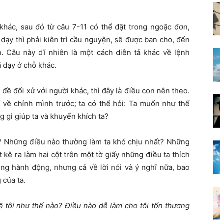
khác, sau đó từ câu 7-11 có thể đặt trong ngoặc đơn,
y thì phải kiên trì cầu nguyện, sẽ được ban cho, đến
n. Câu này dĩ nhiên là một cách diễn tả khác về lệnh
 dạy ở chỗ khác.
ề đối xử với người khác, thì đây là điều con nên theo.
 về chính mình trước; ta có thể hỏi: Ta muốn như thế
g gì giúp ta và khuyến khích ta?
gì? Những điều nào thường làm ta khó chịu nhất? Những
ệt kê ra làm hai cột trên một tờ giấy những điều ta thích
ng hành động, nhưng cả về lời nói và ý nghĩ nữa, bao
 của ta.
về tôi như thế nào? Điều nào dễ làm cho tôi tổn thương