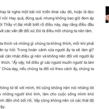
ay là nghe một bài nói triển khai câu đó, hoặc là đọc
ồi nói: Hay quá, đúng quá. nhưng không bao giờ đem áp
 Thầy vĩ đại nhất biết rõ điều này, dạy rằng điều đầu
h về các vấn đề đối xử. Đó là điều mỗi chúng ta nên làm.
a thích và những gì chúng ta không thích, mỗi khi phải
cần tự hỏi: Trong hoàn cảnh của người ấy ta sẽ làm gì?
phải cân nhắc điều gì nên và không nên đối với người ấy
thích. “
Ấy vậy, hễ điều gì các ngươi muốn người ta làm
.” Chúa dạy, nếu chúng ta đối xử theo cách ấy, chúng ta
không tử tế với mình, thì cũng không nên nói những lời
ch những người khó tính, làm cho cuộc sống mình khó
nh đến chỗ bối rối. Vậy cũng không nên có các thái độ
vậy.