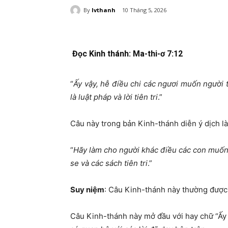
By
lvthanh
10 Tháng 5, 2026
Đọc Kinh thánh: Ma-thi-ơ
7:12
“
Ấy vậy, hễ điều chi các ngươi muốn người t
là
l
uật pháp và lời tiên tri
.”
Câu này trong bản Kinh-thánh diễn ý dịch là
“
Hãy làm cho người khác điều các con muốn 
se và các sách tiên tri
.”
Suy niệm
:
Câu Kinh-thánh này thường được 
Câu Kinh-thánh này mở đầu với hay chữ “Ấy v