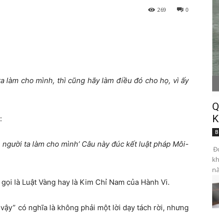
269
0
a làm cho mình, thì cũng hãy làm điều đó cho họ, vì ấy
Q
K
:
B
người ta làm cho mình’ Câu này đúc kết luật pháp Môi-
Đọ
kh
nà
gọi là Luật Vàng hay là Kim Chỉ Nam của Hành Vi.
ậy” có nghĩa là không phải một lời dạy tách rời, nhưng