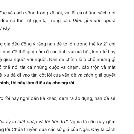
đức và cách sống trong xã hội, và tất cả những sách nói
đều có thể rút gọn lại trong câu:
Điều gì muốn người
 vậy.
ng gia đều đồng ý rằng nan đề to lớn trong thế kỷ 21 chỉ
ầm nan đề thế giới nằm ở các lĩnh vực xã hội, kinh tế hay
ệ giữa người với người. Nan đề chính là ở chỗ những gì
 thể nói tất cả những cuộc va chạm, xáo trộn và mất
ê-xu đã đi vào tận cốt lõi của vấn đề và cách giải quyết
ình, thì hãy làm điều ấy cho người
.
ớc rồi hãy nghĩ đến kẻ khác, đem ra áp dụng, nan đề sẽ
“
vì ấy là luật pháp và lời tiên tri
.” Nghĩa là câu này gồm
ng lời Chúa truyền qua các sứ giả của Ngài. Đây là cách