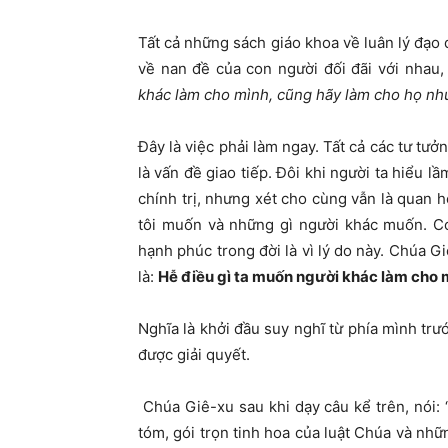
Tất cả những sách giáo khoa về luân lý đạo 
về nan đề của con người đối đãi với nhau, 
khác làm cho mình, cũng hãy làm cho họ như
Đây là việc phải làm ngay. Tất cả các tư tưở
là vấn đề giao tiếp. Đôi khi người ta hiểu l
chính trị, nhưng xét cho cùng vẫn là quan h
tôi muốn và những gì người khác muốn. Có
hạnh phúc trong đời là vì lý do này. Chúa Gi
là:
Hễ điều gì ta muốn người khác làm cho m
Nghĩa là khởi đầu suy nghĩ từ phía mình trư
được giải quyết.
C
húa Giê-xu sau khi dạy câu kể trên, nói: 
tóm, gói trọn tinh hoa của luật Chúa và nhữ