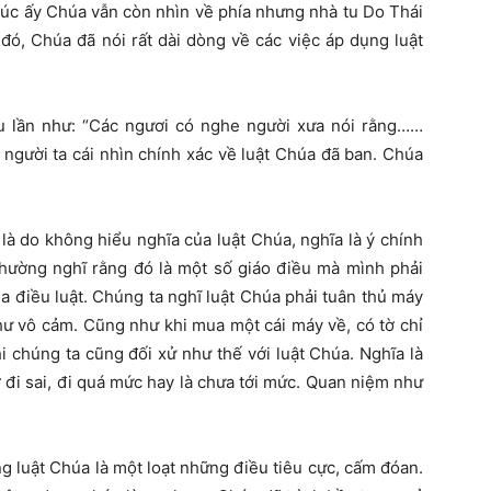
lúc ấy Chúa vẫn còn nhìn về phía nhưng nhà tu Do Thái
đó, Chúa đã nói rất dài dòng về các việc áp dụng luật
u lần như: “Các ngươi có nghe người xưa nói rằng……
 người ta cái nhìn chính xác về luật Chúa đã ban. Chúa
là do không hiểu nghĩa của luật Chúa, nghĩa là ý chính
 thường nghĩ rằng đó là một số giáo điều mà mình phải
ủa điều luật. Chúng ta nghĩ luật Chúa phải tuân thủ máy
ư vô cảm. Cũng như khi mua một cái máy về, có tờ chỉ
hi chúng ta cũng đối xử như thế với luật Chúa. Nghĩa là
đi sai, đi quá mức hay là chưa tới mức. Quan niệ
m
như
ng luật Chúa là một loạt những điều tiêu cực, cấm đóan.