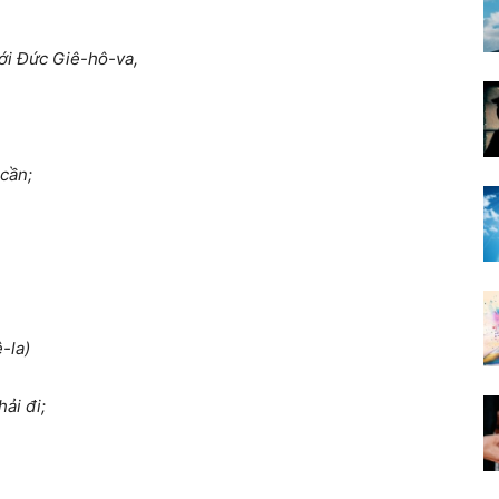
ới Đức Giê-hô-va,
cần;
-la)
ải đi;