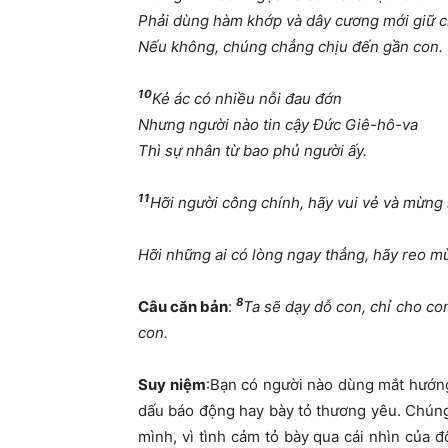
Phải dùng hàm khớp và dây cương mới giữ 
Nếu không, chúng chẳng chịu đến gần con.
10
Kẻ ác có nhiều nỗi đau đớn
Nhưng người nào tin cậy Đức Giê-hô-va
Thì sự nhân từ bao phủ người ấy.
11
Hỡi người công chính, hãy vui vẻ và mừng
Hỡi những ai có lòng ngay thẳng, hãy reo m
8
Câu
căn bản
:
Ta sẽ dạy dỗ con, chỉ cho co
con.
Suy niệm
:Bạn có người nào dùng mắt hướng
dấu báo động hay bày tỏ thương yêu. Chúng 
mình, vì tình cảm tỏ bày qua cái nhìn của 