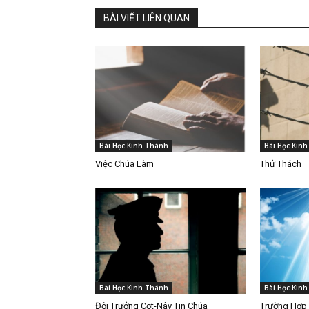
BÀI VIẾT LIÊN QUAN
Bài Học Kinh Thánh
Bài Học Kin
Việc Chúa Làm
Thử Thách
Bài Học Kinh Thánh
Bài Học Kin
Đội Trưởng Cọt-Nây Tin Chúa
Trường Hợp