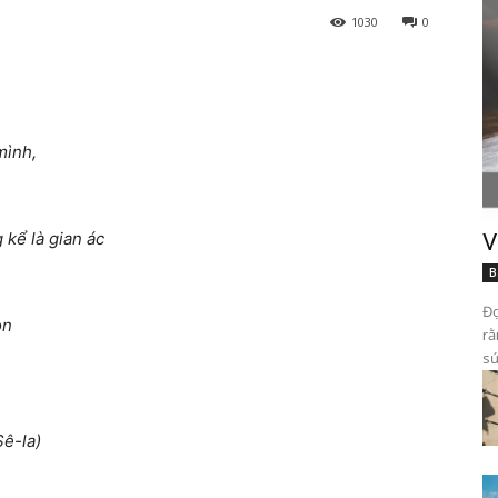
1030
0
mình,
kể là gian ác
V
B
Đọ
òn
rằ
sứ
Sê-la)