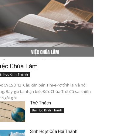
iệc Chúa Làm
ài Học Kinh Thánh
c CVCSĐ 12 Câu căn bản: Phi-e-rơ tỉnh lại và nói
ng: Bây giờ ta nhận biết Đức Chúa Trời đã sai thiên
 Ngài giải...
Thử Thách
Bài Học Kinh Thánh
Sinh Hoạt Của Hội Thánh