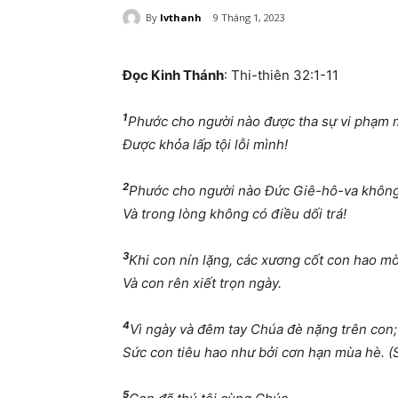
By
lvthanh
9 Tháng 1, 2023
Đọc Kinh Thánh
: Thi-thiên 32:1-11
1
Phước cho người nào được tha sự vi phạm 
Được khỏa lấp tội lỗi mình!
2
Phước cho người nào Đức Giê-hô-va không 
Và trong lòng không có điều dối
trá!
3
Khi con nín lặng, các xương cốt con hao m
Và con rên xiết trọn ngày.
4
Vì ngày và đêm tay Chúa đè nặng trên con;
Sức con tiêu hao như bởi cơn hạn mùa hè.
(
5