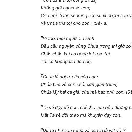
Con đã thú tội cùng Chúa,
Không giấu gian ác con;
Con nói: “Con sẽ xưng các sự vi phạm con v
Và Chúa tha tội cho con.” (Sê-la)
6
Vì thế, mọi người tin kính
Đều cầu nguyện cùng Chúa trong thì giờ có 
Chắc chắn khi có nước lụt tràn tới
Thì sẽ không lan đến họ.
7
Chúa là nơi trú ẩn của con;
Chúa bảo vệ con khỏi cơn gian truân;
Chúa lấy bài ca giải cứu mà bao phủ con. (Sê
8
Ta sẽ dạy dỗ con, chỉ cho con nẻo đường ph
Mắt Ta sẽ dõi theo mà khuyên dạy con.
9
Đừng như con ngựa và con la là vật vô tri