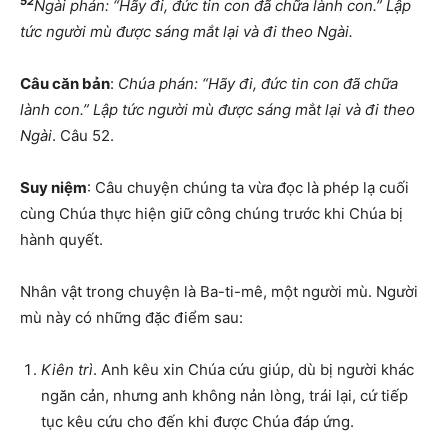
52
Ngài phán: “Hãy đi, đức tin con đã chữa lành con.” Lập
tức người mù được sáng mắt lại và đi theo Ngài.
Câu căn bản
:
Chúa phán: “Hãy đi, đức tin con đã chữa
lành con.” Lập tức người mù được sáng m
ắ
t lại và đi theo
Ngài
. Câu 52.
Suy niệm
: Câu chuyện chúng ta vừa đọc là phép lạ cuối
cùng Chúa thực hiện giữ công chúng trước khi Chúa bị
hành quyết.
Nhân vật trong chuyện là Ba-ti-mê, một người mù. Người
mù này có những đặc điểm sau:
Kiên trì
. Anh kêu xin Chúa cứu giúp, dù bị người khác
ngăn cản, nhưng anh không nản lòng, trái lại, cứ tiếp
tục kêu cứu cho đến khi được Chúa đáp ứng.