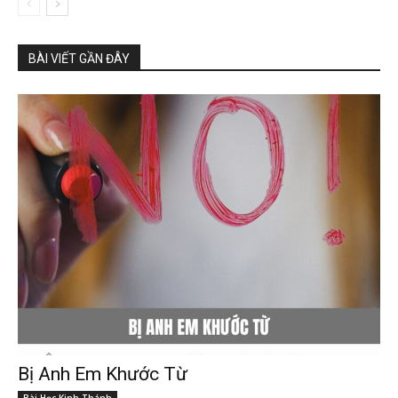
BÀI VIẾT GẦN ĐÂY
Bị Anh Em Khước Từ
Bài Học Kinh Thánh