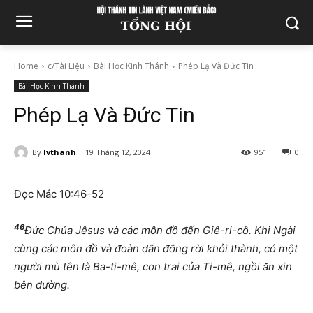
Home
c/Tài Liệu
Bài Học Kinh Thánh
Phép Lạ Và Đức Tin
Bài Học Kinh Thánh
Phép Lạ Và Đức Tin
By
lvthanh
19 Tháng 12, 2024
951
0
Đọc Mác 10:46-52
46
Đức Chúa Jêsus và các môn đồ đến Giê-ri-cô. Khi Ngài
cùng các môn đồ và đoàn dân đông rời khỏi thành, có một
người mù tên là Ba-ti-mê, con trai của Ti-mê, ngồi ăn xin
bên đường.