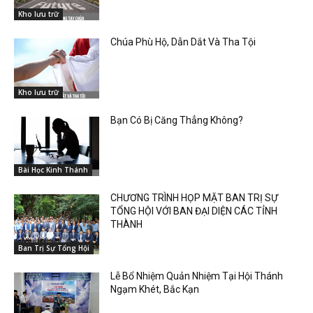
Kho lưu trữ
Chúa Phù Hộ, Dẫn Dắt Và Tha Tội
Kho lưu trữ
Bạn Có Bị Căng Thẳng Không?
Bài Học Kinh Thánh
CHƯƠNG TRÌNH HỌP MẶT BAN TRỊ SỰ
TỔNG HỘI VỚI BAN ĐẠI DIỆN CÁC TỈNH
THÀNH
Ban Trị Sự Tổng Hội
Lễ Bổ Nhiệm Quản Nhiệm Tại Hội Thánh
Ngạm Khét, Bắc Kạn