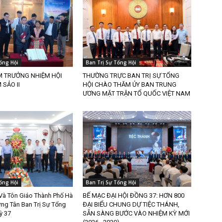
ổng Hội
Ban Trị Sự Tổng Hội
M TRƯỞNG NHIỆM HỘI
THƯỜNG TRỰC BAN TRỊ SỰ TỔNG
SẢO II
HỘI CHÀO THĂM ỦY BAN TRUNG
ƯƠNG MẶT TRẬN TỔ QUỐC VIỆT NAM
ổng Hội
Ban Trị Sự Tổng Hội
Và Tôn Giáo Thành Phố Hà
BẾ MẠC ĐẠI HỘI ĐỒNG 37: HƠN 800
ng Tân Ban Trị Sự Tổng
ĐẠI BIỂU CHUNG DỰ TIỆC THÁNH,
ỳ 37
SẴN SÀNG BƯỚC VÀO NHIỆM KỲ MỚI