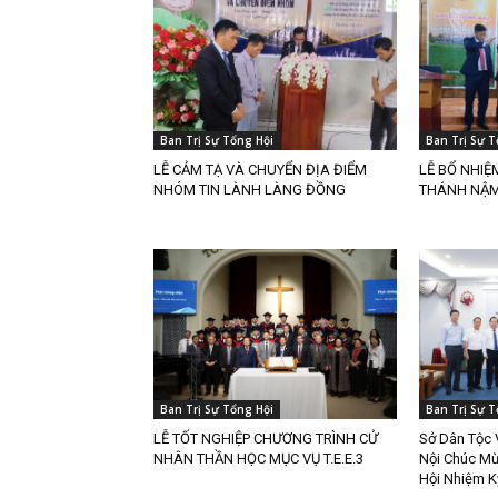
Ban Trị Sự Tổng Hội
Ban Trị Sự T
LỄ CẢM TẠ VÀ CHUYỂN ĐỊA ĐIỂM
LỄ BỔ NHIỆ
NHÓM TIN LÀNH LÀNG ĐỒNG
THÁNH NẬM 
Ban Trị Sự Tổng Hội
Ban Trị Sự T
LỄ TỐT NGHIỆP CHƯƠNG TRÌNH CỬ
Sở Dân Tộc 
NHÂN THẦN HỌC MỤC VỤ T.E.E.3
Nội Chúc Mừ
Hội Nhiệm K