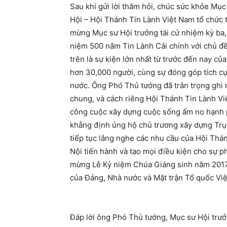
Sau khi gửi lời thăm hỏi, chúc sức khỏe M
Hội – Hội Thánh Tin Lành Việt Nam tổ chức 
mừng Mục sư Hội trưởng tái cử nhiệm kỳ ba
niệm 500 năm Tin Lành Cải chính với chủ đề
trên là sự kiện lớn nhất từ trước đến nay củ
hơn 30,000 người, cùng sự đóng góp tích cự
nước. Ông Phó Thủ tướng đã trân trọng ghi
chung, và cách riêng Hội Thánh Tin Lành V
công cuộc xây dựng cuộc sống ấm no hạnh 
khẳng định ủng hộ chủ trương xây dựng Trụ
tiếp tục lắng nghe các nhu cầu của Hội Th
Nội tiến hành và tạo mọi điều kiện cho sự p
mừng Lễ Kỷ niệm Chúa Giáng sinh năm 2017,
của Đảng, Nhà nước và Mặt trận Tổ quốc Vi
Đáp lời ông Phó Thủ tướng, Mục sư Hội trư