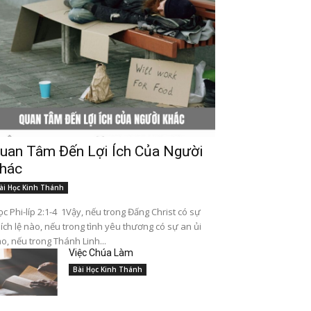
uan Tâm Đến Lợi Ích Của Người
hác
ài Học Kinh Thánh
c Phi-líp 2:1-4 1Vậy, nếu trong Đấng Christ có sự
ích lệ nào, nếu trong tình yêu thương có sự an ủi
o, nếu trong Thánh Linh...
Việc Chúa Làm
Bài Học Kinh Thánh