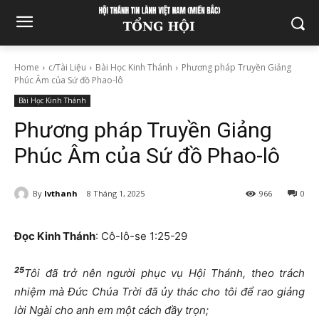
Home
c/Tài Liệu
Bài Học Kinh Thánh
Phương pháp Truyền Giảng
Phúc Âm của Sứ đồ Phao-lô
Bài Học Kinh Thánh
Phương pháp Truyền Giảng
Phúc Âm của Sứ đồ Phao-lô
By
lvthanh
8 Tháng 1, 2025
966
0
Đọc Kinh Thánh
: Cô-lô-se 1:25-29
25
Tôi đã trở nên người phục vụ Hội Thánh, theo trách
nhiệm mà Đức Chúa Trời đã ủy thác cho tôi để rao giảng
lời Ngài cho anh em một cách đầy trọn;