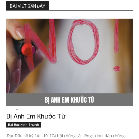
BÀI VIẾT GẦN ĐÂY
Bị Anh Em Khước Từ
Bài Học Kinh Thánh
Đọc Dân số ký 14:1-10 1Cả hội chúng cất tiếng la lớn; dân chúng