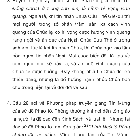
Huyền nhiệm ấy được sứ đồ Phao-lô giải thích rõ:
Đấng Christ ở trong anh em, là niềm hi vọng vinh
quang.
Nghĩa là, khi tin nhận Chúa Cứu Thế Giê-xu thì
mọi người, trong số phận trầm luân, xa cách vinh
quang của Chúa lại có hi vọng được hưởng vinh quang
rạng ngời về ân đức của Ngài. Chúa Cứu Thế ở trong
anh em, tức là khi tin nhận Chúa, thì Chúa ngự vào tâm
hồn người tin nhận Ngài. Một cuộc biến đổi tái tạo về
con người mới sẽ xảy ra, và ân huệ vinh quang của
Chúa sẽ được hưởng. Đây không phải tin Chúa để lên
thiên đàng, nhưng là để hưởng hạnh phúc Chúa ban
cho trong hiện tại và đời đời về sau
Câu 28 nói về Phương pháp truyền giảng Tin Mừng
của sứ đồ Phao-lô. Thông thường khi nói đến tôn giáo
là người ta đề cập đến Kinh Sách và luật lệ. Nhưng tại
28
đây sứ đồ Phao-lô nói đơn giản:
Chính Ngài là Đấng
chúng tôi rao giảng.
Vâng, trung tâm của Tin Mừng,