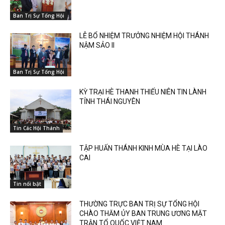
Ban Trị Sự Tổng Hội
LỄ BỔ NHIỆM TRƯỞNG NHIỆM HỘI THÁNH
NẬM SẢO II
Ban Trị Sự Tổng Hội
KỲ TRẠI HÈ THANH THIẾU NIÊN TIN LÀNH
TỈNH THÁI NGUYÊN
Tin Các Hội Thánh
TẬP HUẤN THÁNH KINH MÙA HÈ TẠI LÀO
CAI
Tin nổi bật
THƯỜNG TRỰC BAN TRỊ SỰ TỔNG HỘI
CHÀO THĂM ỦY BAN TRUNG ƯƠNG MẶT
TRẬN TỔ QUỐC VIỆT NAM