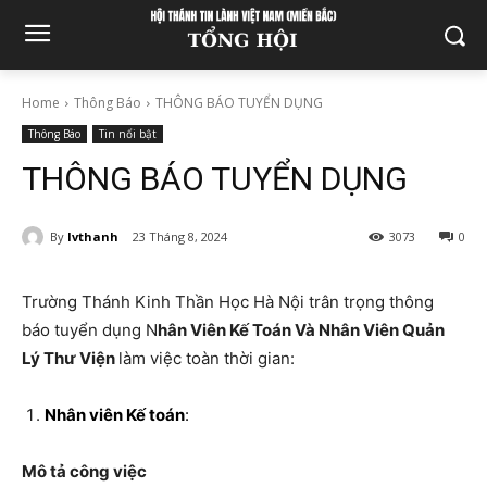
Home
Thông Báo
THÔNG BÁO TUYỂN DỤNG
Thông Báo
Tin nổi bật
THÔNG BÁO TUYỂN DỤNG
By
lvthanh
23 Tháng 8, 2024
3073
0
Trường Thánh Kinh Thần Học Hà Nội trân trọng thông
báo tuyển dụng N
hân Viên Kế Toán Và Nhân Viên Quản
Lý Thư Viện
làm việc toàn thời gian:
Nhân viên Kế toán
:
Mô tả công việc