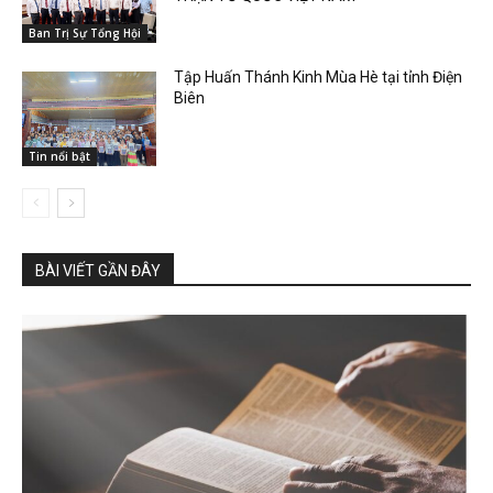
Ban Trị Sự Tổng Hội
Tập Huấn Thánh Kinh Mùa Hè tại tỉnh Điện
Biên
Tin nổi bật
BÀI VIẾT GẦN ĐÂY