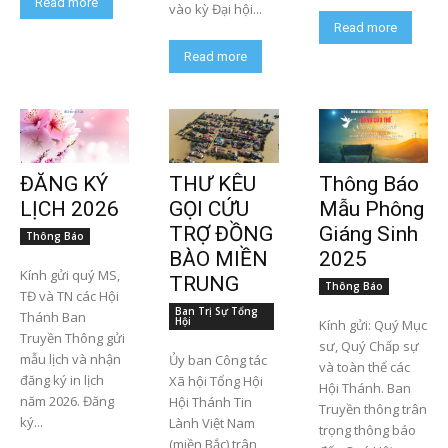
Read more
vào kỳ Đại hội...
Read more
Read more
ĐĂNG KÝ
THƯ KÊU
Thông Báo
LỊCH 2026
GỌI CỨU
Mẫu Phông
TRỢ ĐỒNG
Giáng Sinh
Thông Báo
BÀO MIỀN
2025
Kính gửi quý MS,
TRUNG
Thông Báo
TĐ và TN các Hội
Ban Trị Sự Tổng
Thánh Ban
Hội
Kính gửi: Quý Mục
Truyền Thông gửi
sư, Quý Chấp sự
mẫu lịch và nhận
Ủy ban Công tác
và toàn thể các
đăng ký in lịch
Xã hội Tổng Hội
Hội Thánh. Ban
năm 2026. Đăng
Hội Thánh Tin
Truyền thông trân
ký...
Lành Việt Nam
trọng thông báo
(miền Bắc) trân