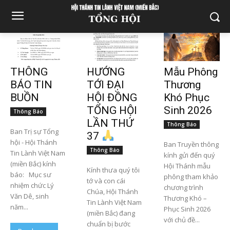
THÔNG
HƯỚNG
Mẫu Phông
BÁO TIN
TỚI ĐẠI
Thương
BUỒN
HỘI ĐỒNG
Khó Phục
TỔNG HỘI
Sinh 2026
Thông Báo
LẦN THỨ
Thông Báo
Ban Trị sự Tổng
37
hội - Hội Thánh
Ban Truyền thông
Thông Báo
Tin Lành Việt Nam
kính gửi đến quý
(miền Bắc) kính
Hội Thánh mẫu
Kính thưa quý tôi
báo: Mục sư
phông tham khảo
tớ và con cái
nhiệm chức Lý
chương trình
Chúa, Hội Thánh
Văn Dê, sinh
Thương Khó –
Tin Lành Việt Nam
năm...
Phục Sinh 2026
(miền Bắc) đang
với chủ đề...
chuẩn bị bước