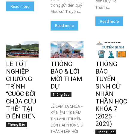
đến Quý Hội
trọng gửi đến quý
Read more
Thánh...
Mục sư, Truyền...
Read more
Read more
LỄ TỐT
THÔNG
THÔNG
NGHIỆP
BÁO & LỜI
BÁO
CHƯƠNG
MỜI THAM
TUYỂN
TRÌNH
DỰ
SINH CỬ
“CUỘC ĐỜI
NHÂN
Thông Báo
CHÚA CỨU
THẦN HỌC
LỄ CẢM TẠ CHÚA –
THẾ” TẠI
KHÓA 7
KỶ NIỆM 110 NĂM
ĐIỆN BIÊN
(2025–
TIN LÀNH TRUYỀN
2029)
Thông Báo
ĐẾN HẢI PHÒNG &
THÀNH LẬP HỘI
Thông Báo