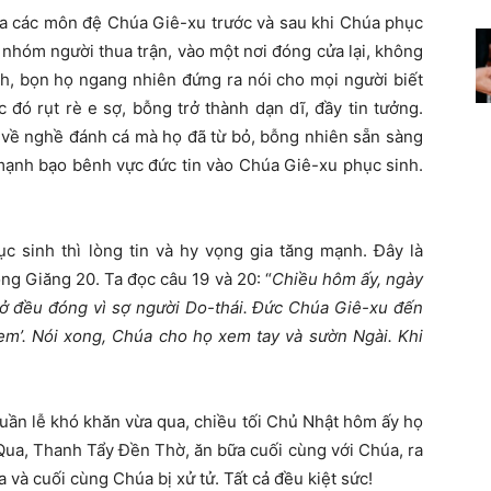
của các môn đệ Chúa Giê-xu trước và sau khi Chúa phục
 nhóm người thua trận, vào một nơi đóng cửa lại, không
nh, bọn họ ngang nhiên đứng ra nói cho mọi người biết
 đó rụt rè e sợ, bỗng trở thành dạn dĩ, đầy tin tưởng.
 về nghề đánh cá mà họ đã từ bỏ, bỗng nhiên sẵn sàng
 mạnh bạo bênh vực đức tin vào Chúa Giê-xu phục sinh.
c sinh thì lòng tin và hy vọng gia tăng mạnh. Đây là
g Giăng 20. Ta đọc câu 19 và 20: “
Chiều hôm ấy, ngày
ồ ở đều đóng vì sợ người Do-thái. Đức Chúa Giê-xu đến
 em’. Nói xong, Chúa cho họ xem tay và sườn Ngài. Khi
uần lễ khó khăn vừa qua, chiều tối Chủ Nhật hôm ấy họ
Qua, Thanh Tẩy Đền Thờ, ăn bữa cuối cùng với Chúa, ra
và cuối cùng Chúa bị xử tử. Tất cả đều kiệt sức!