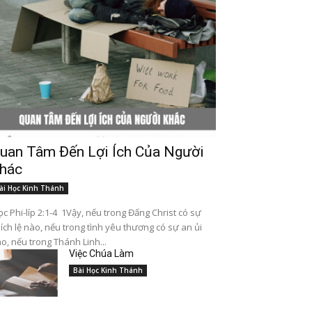
uan Tâm Đến Lợi Ích Của Người
hác
ài Học Kinh Thánh
c Phi-líp 2:1-4 1Vậy, nếu trong Đấng Christ có sự
ích lệ nào, nếu trong tình yêu thương có sự an ủi
o, nếu trong Thánh Linh...
Việc Chúa Làm
Bài Học Kinh Thánh