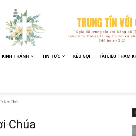
C KINH THÁNH
TIN TỨC
KÊU GỌI
TÀI LIỆU THAM 
Từ Nơi Chúa
ơi Chúa