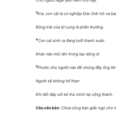
Cho người Ngài yêu mến như vậy.
3
Kìa, con cái là cơ nghiệp Đức Giê-hô-va ba
Bông trái của tử cung là phần thưởng.
4
Con cái sinh ra đang tuổi thanh xuân
Khác nào mũi tên trong tay dũng sĩ.
5
Phước cho người nào để chúng đầy ống tên
Người sẽ không hổ thẹn
Khi đối đáp với kẻ thù mình tại cổng thành.
Câu căn bản
:
Chúa cũng ban giấc ngủ cho 