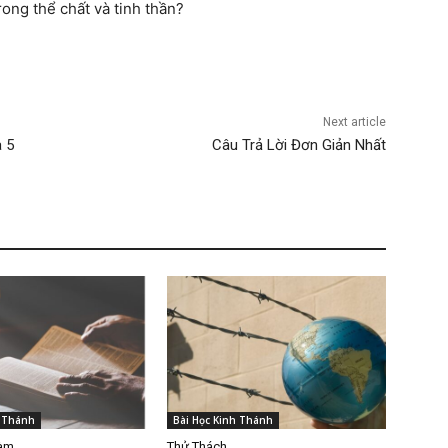
ong thể chất và tinh thần?
Next article
 5
Câu Trả Lời Đơn Giản Nhất
h Thánh
Bài Học Kinh Thánh
Làm
Thử Thách