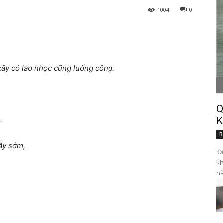
1004
0
xây có lao nhọc cũng luống công.
Q
.
K
B
ậy sớm,
Đọ
kh
nà