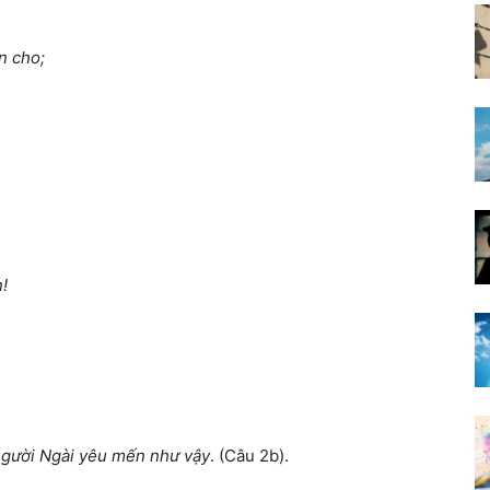
n cho;
!
người Ngài yêu mến như vậy
. (Câu 2b).