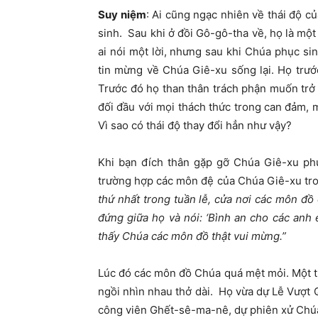
Suy niệm
: Ai cũng ngạc nhiên về thái độ 
sinh. Sau khi ở đồi Gô-gô-tha về, họ là một
ai nói một lời, nhưng sau khi Chúa phục si
tin mừng về Chúa Giê-xu sống lại. Họ trước
Trước đó họ than thân trách phận muốn trở
đối đầu với mọi thách thức trong can đảm,
Vì sao có thái độ thay đổi hẳn như vậy?
Khi bạn đích thân gặp gỡ Chúa Giê-xu phụ
trường hợp các môn đệ của Chúa Giê-xu tron
thứ nhất trong tuần lễ, cửa nơi các môn đ
đứng giữa họ và nói: ‘Bình an cho các anh
thấy Chúa các môn đồ thật vui mừng.”
Lúc đó các môn đồ Chúa quá mệt mỏi. Một t
ngồi nhìn nhau thở dài. Họ vừa dự Lễ Vượt 
công viên Ghết-sê-ma-nê, dự phiên xử Chúa 