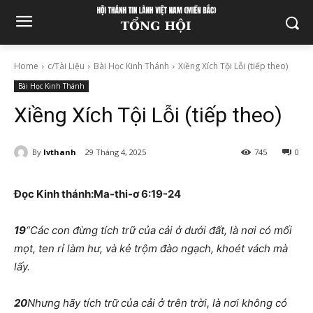
Home
c/Tài Liệu
Bài Học Kinh Thánh
Xiềng Xích Tội Lỗi (tiếp theo)
Bài Học Kinh Thánh
Xiềng Xích Tội Lỗi (tiếp theo)
By
lvthanh
29 Tháng 4, 2025
745
0
Đọc Kinh thánh:Ma-thi-ơ
6:19-24
19
“Các con đừng tích trữ của cải ở dưới đất, là nơi có mối
mọt, ten rỉ làm hư, và kẻ trộm đào ngạch, khoét vách mà
lấy.
20
Nhưng hãy tích trữ của cải ở trên trời, là nơi không có