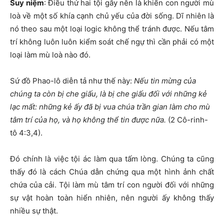
S
uy niệm
:
Điều thứ hai tội gây nên là khiến con người mù
loà về một số khía cạnh chủ yếu của đời sống. Dĩ nhiên là
nó theo sau một loại logic không thể tránh được. Nếu tâm
trí không luôn luôn kiểm soát chế ngự thì cần phải có một
loại làm mù loà nào đó.
Sứ đồ Phao-lô diễn tả như thế này:
Nếu tin mừng của
chúng ta còn bị che giấu, là bị che giấu đối với những kẻ
lạc mất: những kẻ ấy đã bị vua chúa trần gian làm cho mù
tâm trí của họ, và họ không thể tin được nữa.
(2 Cô-rinh-
tô 4:3,4).
Đó chính là việc tội ác làm qua tấm lòng. Chúng ta cũng
thấy đó là cách Chúa dẫn chứng qua một hình ảnh chất
chứa của cải. Tội làm mù tâm trí con người đối với những
sự vật hoàn toàn hiển nhiên, nên người ấy không thấy
nhiều sự thật.