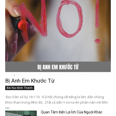
Bị Anh Em Khước Từ
Bài Học Kinh Thánh
Đọc Dân số ký 14:1-10 1Cả hội chúng cất tiếng la lớn; dân chúng
khóc than trong đêm đó, 2Tất cả dân Y-sơ-ra-ên phàn nàn với Môi-
se...
Quan Tâm Đến Lợi Ích Của Người Khác