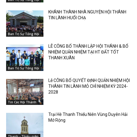
KHÁNH THÀNH NHÀ NGUYỆN HỘI THÁNH
TIN LÀNH HUỔI CHẠ
Ban Trị Sự Tổng Hội
LỄ CÔNG BỐ THÀNH LẬP HỘI THÁNH & BỔ
NHIỆM QUẢN NHIỆM TẠI HT ĐẤT TỐT
THANH XUÂN
Ban Trị Sự Tổng Hội
Lễ CÔNG BỐ QUYẾT ĐỊNH QUẢN NHIỆM HỘI
THÁNH TIN LÀNH MỎ CHÌ NHIỆM KỲ 2024-
2028
Tin Các Hội Thánh
Trại Hè Thanh Thiếu Niên Vùng Duyên Hải
Mở Rộng
Thanh - Thiếu niên