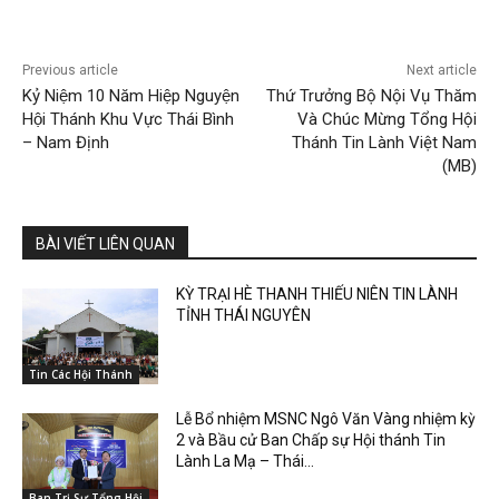
Previous article
Next article
Kỷ Niệm 10 Năm Hiệp Nguyện
Thứ Trưởng Bộ Nội Vụ Thăm
Hội Thánh Khu Vực Thái Bình
Và Chúc Mừng Tổng Hội
– Nam Định
Thánh Tin Lành Việt Nam
(MB)
BÀI VIẾT LIÊN QUAN
KỲ TRẠI HÈ THANH THIẾU NIÊN TIN LÀNH
TỈNH THÁI NGUYÊN
Tin Các Hội Thánh
Lễ Bổ nhiệm MSNC Ngô Văn Vàng nhiệm kỳ
2 và Bầu cử Ban Chấp sự Hội thánh Tin
Lành La Mạ – Thái...
Ban Trị Sự Tổng Hội