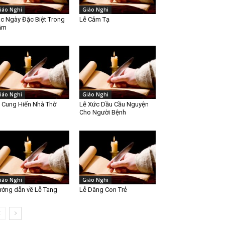
iáo Nghi
Giáo Nghi
c Ngày Đặc Biệt Trong
Lễ Cảm Tạ
ăm
iáo Nghi
Giáo Nghi
 Cung Hiến Nhà Thờ
Lễ Xức Dầu Cầu Nguyện
Cho Người Bệnh
iáo Nghi
Giáo Nghi
ớng dẫn về Lễ Tang
Lễ Dâng Con Trẻ