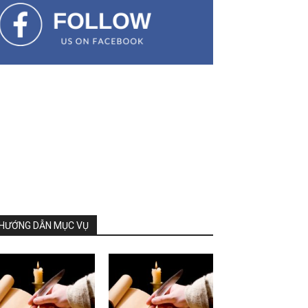
HƯỚNG DẪN MỤC VỤ