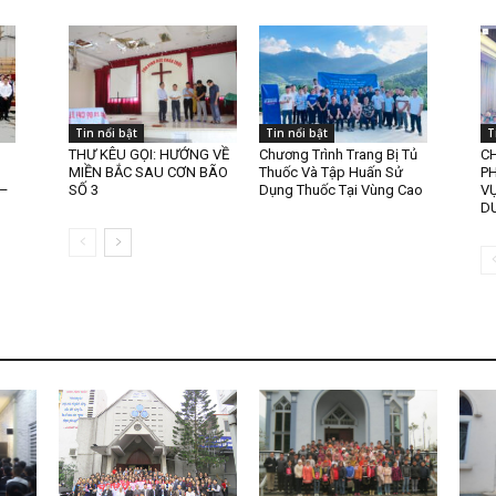
Tin nổi bật
Tin nổi bật
T
THƯ KÊU GỌI: HƯỚNG VỀ
Chương Trình Trang Bị Tủ
CH
MIỀN BẮC SAU CƠN BÃO
Thuốc Và Tập Huấn Sử
PH
 –
SỐ 3
Dụng Thuốc Tại Vùng Cao
VỰ
D