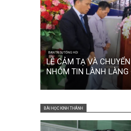
BAN TRỊ SỰ TỔNG HỘI
LỄ CẢM TẠ VÀ CHUYỂN
NHÓM TIN LÀNH LÀNG
BÀI HỌC KINH THÁNH