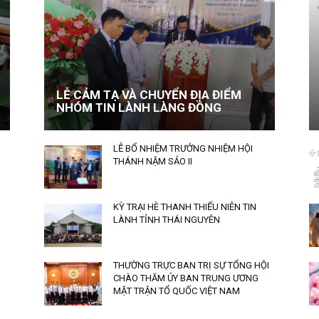
LỄ CẢM TẠ VÀ CHUYỂN ĐỊA ĐIỂM
NHÓM TIN LÀNH LÀNG ĐỒNG
LỄ BỔ NHIỆM TRƯỞNG NHIỆM HỘI
THÁNH NẬM SẢO II
KỲ TRẠI HÈ THANH THIẾU NIÊN TIN
LÀNH TỈNH THÁI NGUYÊN
THƯỜNG TRỰC BAN TRỊ SỰ TỔNG HỘI
CHÀO THĂM ỦY BAN TRUNG ƯƠNG
MẶT TRẬN TỔ QUỐC VIỆT NAM