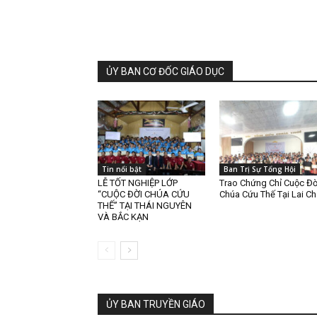
ỦY BAN CƠ ĐỐC GIÁO DỤC
Tin nổi bật
Ban Trị Sự Tổng Hội
LỄ TỐT NGHIỆP LỚP
Trao Chứng Chỉ Cuộc Đờ
“CUỘC ĐỜI CHÚA CỨU
Chúa Cứu Thế Tại Lai C
THẾ” TẠI THÁI NGUYÊN
VÀ BẮC KẠN
ỦY BAN TRUYỀN GIÁO