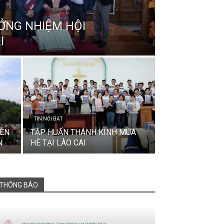
ỞNG NHIỆM HỘI
I
TIN NỔI BẬT
IÊN
TẬP HUẤN THÁNH KINH MÙA
N
HÈ TẠI LÀO CAI
THÔNG BÁO