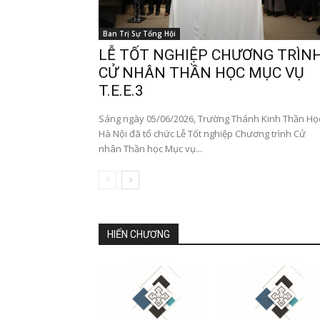
Ban Trị Sự Tổng Hội
LỄ TỐT NGHIỆP CHƯƠNG TRÌN
CỬ NHÂN THẦN HỌC MỤC VỤ
T.E.E.3
Sáng ngày 05/06/2026, Trường Thánh Kinh Thần Họ
Hà Nội đã tổ chức Lễ Tốt nghiệp Chương trình Cử
nhân Thần học Mục vụ...
HIẾN CHƯƠNG