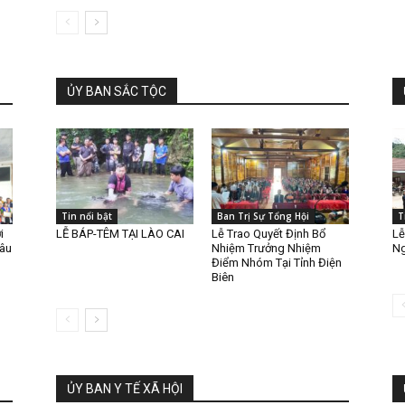
ỦY BAN SẮC TỘC
Tin nổi bật
Ban Trị Sự Tổng Hội
T
i
LỄ BÁP-TÊM TẠI LÀO CAI
Lễ Trao Quyết Định Bổ
Lễ
hâu
Nhiệm Trưởng Nhiệm
Ng
Điểm Nhóm Tại Tỉnh Điện
Biên
ỦY BAN Y TẾ XÃ HỘI