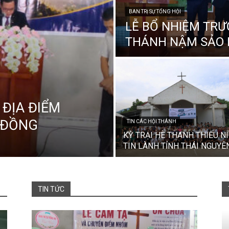
BAN TRỊ SỰ TỔNG HỘI
LỄ BỔ NHIỆM TRƯ
THÁNH NẬM SẢO I
 ĐỊA ĐIỂM
 ĐỒNG
TIN CÁC HỘI THÁNH
KỲ TRẠI HÈ THANH THIẾU N
TIN LÀNH TỈNH THÁI NGUYÊ
TIN TỨC