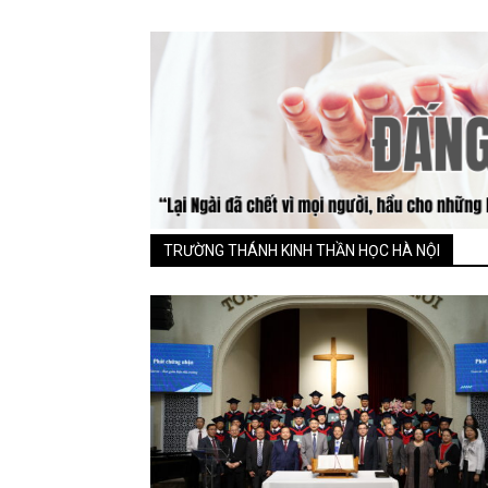
TRƯỜNG THÁNH KINH THẦN HỌC HÀ NỘI