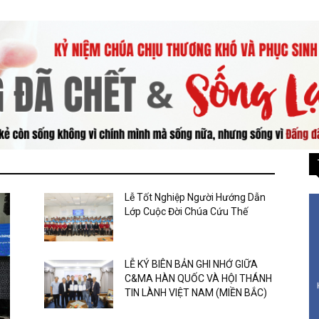
Lễ Tốt Nghiệp Người Hướng Dẫn
Lớp Cuộc Đời Chúa Cứu Thế
LỄ KÝ BIÊN BẢN GHI NHỚ GIỮA
C&MA HÀN QUỐC VÀ HỘI THÁNH
TIN LÀNH VIỆT NAM (MIỀN BẮC)