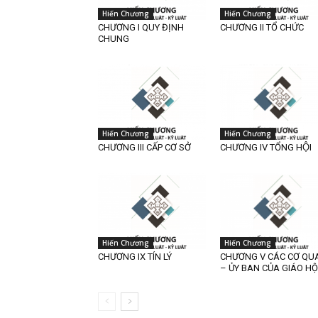
Hiến Chương
Hiến Chương
CHƯƠNG I QUY ĐỊNH
CHƯƠNG II TỔ CHỨC
CHUNG
Hiến Chương
Hiến Chương
CHƯƠNG III CẤP CƠ SỞ
CHƯƠNG IV TỔNG HỘI
Hiến Chương
Hiến Chương
CHƯƠNG IX TÍN LÝ
CHƯƠNG V CÁC CƠ QU
– ỦY BAN CỦA GIÁO HỘ