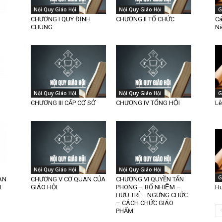
Nội Quy Giáo Hội
Nội Quy Giáo Hội
G
CHƯƠNG I QUY ĐỊNH
CHƯƠNG II TỔ CHỨC
Cá
CHUNG
N
Nội Quy Giáo Hội
Nội Quy Giáo Hội
G
CHƯƠNG III CẤP CƠ SỞ
CHƯƠNG IV TỔNG HỘI
Lễ
Nội Quy Giáo Hội
Nội Quy Giáo Hội
G
AN
CHƯƠNG V CƠ QUAN CỦA
CHƯƠNG VI QUYỀN TẤN
I
GIÁO HỘI
PHONG – BỔ NHIỆM –
Hư
HƯU TRÍ – NGƯNG CHỨC
– CÁCH CHỨC GIÁO
PHẨM