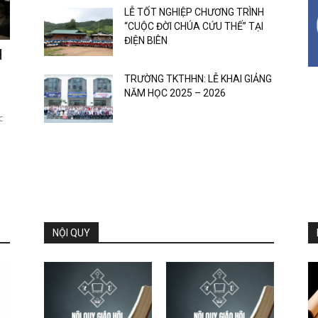
LỄ TỐT NGHIỆP CHƯƠNG TRÌNH
“CUỘC ĐỜI CHÚA CỨU THẾ” TẠI
ĐIỆN BIÊN
H
TRƯỜNG TKTHHN: LỄ KHAI GIẢNG
NĂM HỌC 2025 – 2026
c
NỘI QUY