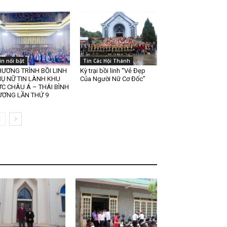
in nổi bật
Tin Các Hội Thánh
ƯƠNG TRÌNH BỒI LINH
Kỳ trại bồi linh “Vẻ Đẹp
Ụ NỮ TIN LÀNH KHU
Của Người Nữ Cơ Đốc”
C CHÂU Á – THÁI BÌNH
ƯƠNG LẦN THỨ 9