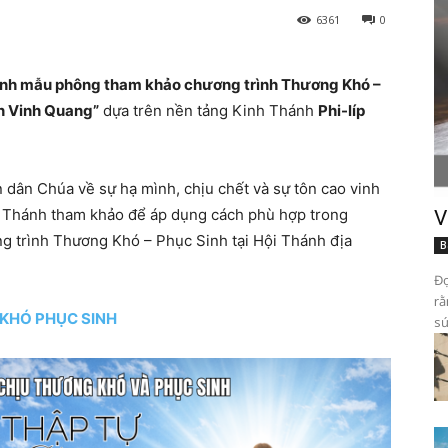
6361
0
hánh mẫu phông tham khảo chương trình Thương Khó –
n Vinh Quang”
dựa trên nền tảng Kinh Thánh
Phi-líp
 dân Chúa về sự hạ mình, chịu chết và sự tôn cao vinh
i Thánh tham khảo để áp dụng cách phù hợp trong
V
ng trình Thương Khó – Phục Sinh tại Hội Thánh địa
B
Đọ
rằ
KHÓ PHỤC SINH
sứ