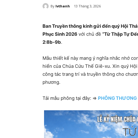
By
lvthanh
13 Tháng 3, 2026
Ban Truyền thông kính gửi đến quý Hội T
Phục Sinh 2026
với chủ đề
“Từ Thập Tự Đế
2:8b-9b
.
Mẫu thiết kế này mang ý nghĩa nhắc nhớ con
hiển của Chúa Cứu Thế Giê-xu. Xin quý Hộ
công tác trang trí và truyền thông cho chươ
phương.
Tải mẫu phông tại đây: =>
PHÔNG THƯƠNG 