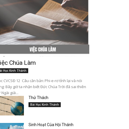
iệc Chúa Làm
ài Học Kinh Thánh
c CVCSĐ 12 Câu căn bản: Phi-e-rơ tỉnh lại và nói
ng: Bây giờ ta nhận biết Đức Chúa Trời đã sai thiên
 Ngài giải...
Thử Thách
Bài Học Kinh Thánh
Sinh Hoạt Của Hội Thánh