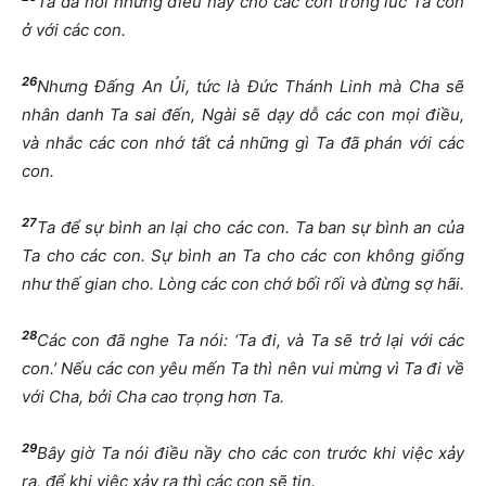
Ta đã nói những điều nầy cho các con trong lúc Ta còn
ở với các con.
26
Nhưng Đấng An Ủi, tức là Đức Thánh Linh mà Cha sẽ
nhân danh Ta sai đến, Ngài sẽ dạy dỗ các con mọi điều,
và nhắc các con nhớ tất cả những gì Ta đã phán với các
con.
27
Ta để sự bình an lại cho các con. Ta ban sự bình an của
Ta cho các con. Sự bình an Ta cho các con không giống
như thế gian cho. Lòng các con chớ bối rối và đừng sợ hãi.
28
Các con đã nghe Ta nói: ‘Ta đi, và Ta sẽ trở lại với các
con.’ Nếu các con yêu mến Ta thì nên vui mừng vì Ta đi về
với Cha, bởi Cha cao trọng hơn Ta.
29
Bây giờ Ta nói điều nầy cho các con trước khi việc xảy
ra, để khi việc xảy ra thì các con sẽ tin.