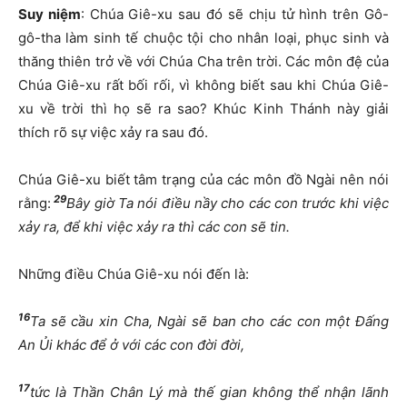
Suy niệm
: Chúa Giê-xu sau đó sẽ chịu tử hình trên Gô-
gô-tha làm sinh tế chuộc tội cho nhân loại, phục sinh và
thăng thiên trở về với Chúa Cha trên trời. Các môn đệ của
Chúa Giê-xu rất bối rối, vì không biết sau khi Chúa Giê-
xu về trời thì họ sẽ ra sao? Khúc Kinh Thánh này giải
thích rõ sự việc xảy ra sau đó.
Chúa Giê-xu biết tâm trạng của các môn đồ Ngài nên nói
29
rằng:
Bây giờ Ta nói điều nầy cho các con trước khi việc
xảy ra, để khi việc xảy ra thì các con sẽ tin.
Những điều Chúa Giê-xu nói đến là:
16
Ta sẽ cầu xin Cha, Ngài sẽ ban cho các con một Đấng
An Ủi khác để ở với các con đời đời,
17
tức là Thần Chân Lý mà thế gian không thể nhận lãnh