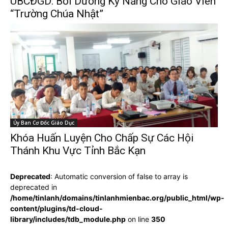
UBCĐGD: Bồi Dưỡng Kỹ Năng Cho Giáo Viên
“Trường Chúa Nhật”
Ủy Ban Cơ Đốc Giáo Dục
Khóa Huấn Luyện Cho Chấp Sự Các Hội
Thánh Khu Vực Tỉnh Bắc Kạn
Deprecated
: Automatic conversion of false to array is
deprecated in
/home/tinlanh/domains/tinlanhmienbac.org/public_html/wp-
content/plugins/td-cloud-
library/includes/tdb_module.php
on line
350