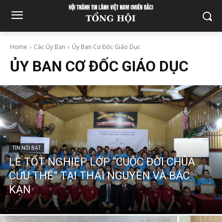
Home
Các Ủy Ban
Ủy Ban Cơ Đốc Giáo Dục
ỦY BAN CƠ ĐỐC GIÁO DỤC
TIN NỔI BẬT
LỄ TỐT NGHIỆP LỚP “CUỘC ĐỜI CHÚA
CỨU THẾ” TẠI THÁI NGUYÊN VÀ BẮC
KẠN