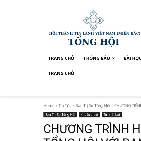
TRANG CHỦ
THÔNG BÁO
BÀI HỌ
TRANG CHỦ
Home
Tin Tức
Ban Trị Sự Tổng Hội
CHƯƠNG TRÌNH 
Ban Trị Sự Tổng Hội
Kho lưu trữ
Tin nổi bật
CHƯƠNG TRÌNH H