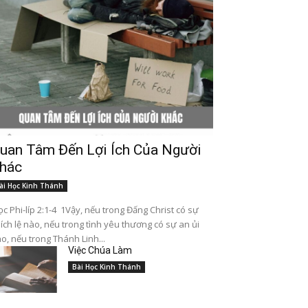
uan Tâm Đến Lợi Ích Của Người
hác
ài Học Kinh Thánh
c Phi-líp 2:1-4 1Vậy, nếu trong Đấng Christ có sự
ích lệ nào, nếu trong tình yêu thương có sự an ủi
o, nếu trong Thánh Linh...
Việc Chúa Làm
Bài Học Kinh Thánh