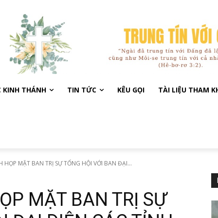
C KINH THÁNH
TIN TỨC
KÊU GỌI
TÀI LIỆU THAM 
HỌP MẶT BAN TRỊ SỰ TỔNG HỘI VỚI BAN ĐẠI...
ỌP MẶT BAN TRỊ SỰ