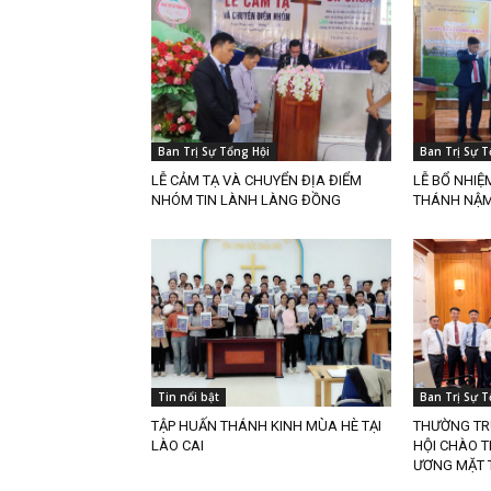
Ban Trị Sự Tổng Hội
Ban Trị Sự T
LỄ CẢM TẠ VÀ CHUYỂN ĐỊA ĐIỂM
LỄ BỔ NHIỆ
NHÓM TIN LÀNH LÀNG ĐỒNG
THÁNH NẬM 
Tin nổi bật
Ban Trị Sự T
TẬP HUẤN THÁNH KINH MÙA HÈ TẠI
THƯỜNG TR
LÀO CAI
HỘI CHÀO 
ƯƠNG MẶT 