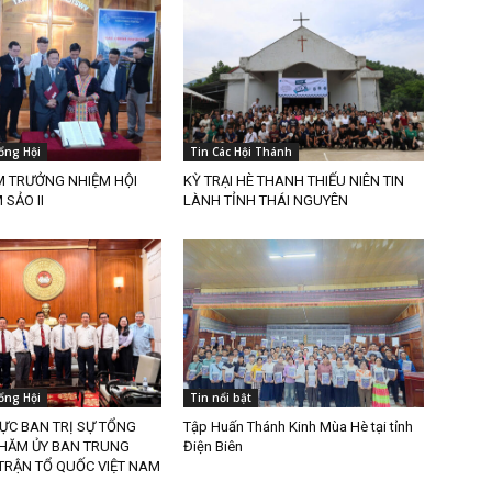
ổng Hội
Tin Các Hội Thánh
M TRƯỞNG NHIỆM HỘI
KỲ TRẠI HÈ THANH THIẾU NIÊN TIN
SẢO II
LÀNH TỈNH THÁI NGUYÊN
ổng Hội
Tin nổi bật
ỰC BAN TRỊ SỰ TỔNG
Tập Huấn Thánh Kinh Mùa Hè tại tỉnh
THĂM ỦY BAN TRUNG
Điện Biên
TRẬN TỔ QUỐC VIỆT NAM