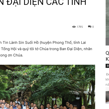
N ĐẠI DIỆN CÁC TỈNH
1795
0
h Tin Lành Sin Suối Hồ (huyện Phong Thổ, tỉnh Lai
 Tổng Hội và quý tôi tớ Chúa trong Ban Đại Diện, nhân
Q
trong ơn Chúa.
K
B
Đọ
kh
nà