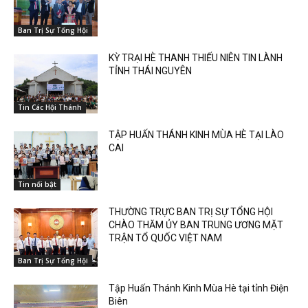
Ban Trị Sự Tổng Hội
KỲ TRẠI HÈ THANH THIẾU NIÊN TIN LÀNH
TỈNH THÁI NGUYÊN
Tin Các Hội Thánh
TẬP HUẤN THÁNH KINH MÙA HÈ TẠI LÀO
CAI
Tin nổi bật
THƯỜNG TRỰC BAN TRỊ SỰ TỔNG HỘI
CHÀO THĂM ỦY BAN TRUNG ƯƠNG MẶT
TRẬN TỔ QUỐC VIỆT NAM
Ban Trị Sự Tổng Hội
Tập Huấn Thánh Kinh Mùa Hè tại tỉnh Điện
Biên