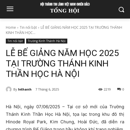
Home
Tin nổi bật
LỄ BẾ GIẢNG NĂM HỌC 2025 TẠI TRƯỜNG THÁNH
KINH THẦN HỌC...
Tin nổi bật
Trường Kinh Thánh Hà Nội
LỄ BẾ GIẢNG NĂM HỌC 2025
TẠI TRƯỜNG THÁNH KINH
THẦN HỌC HÀ NỘI
By
lvthanh
7 Tháng 6, 2025
2219
0
Hà Nội, ngày 07/06/2025 – Tại cơ sở mới của Trường
Thánh Kinh Thần Học Hà Nội, tọa lạc trong khu đô thị
Hinode Royal Park, Kim Chung, Hoài Đức, đã diễn ra
chương trình Bế Giảng trong bầu không khí trang nghiêm,