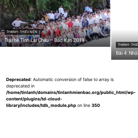
THANH - THIẾU NIÊN
Trại hè Tỉnh Lai Châu – Bắc Kạn 2019
THANH - THI
Bài 4: Nh
Deprecated
: Automatic conversion of false to array is
deprecated in
/home/tinlanh/domains/tinlanhmienbac.org/public_html/wp-
content/plugins/td-cloud-
library/includes/tdb_module.php
on line
350