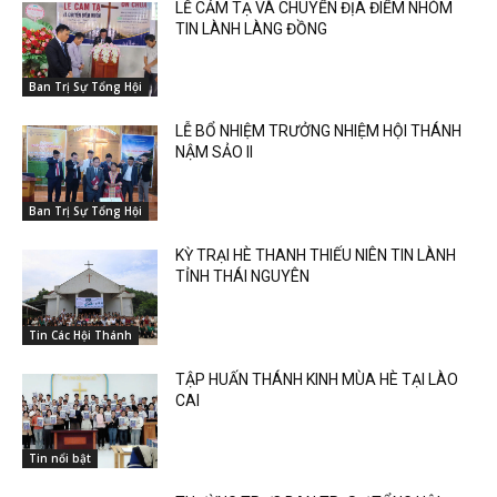
LỄ CẢM TẠ VÀ CHUYỂN ĐỊA ĐIỂM NHÓM
TIN LÀNH LÀNG ĐỒNG
Ban Trị Sự Tổng Hội
LỄ BỔ NHIỆM TRƯỞNG NHIỆM HỘI THÁNH
NẬM SẢO II
Ban Trị Sự Tổng Hội
KỲ TRẠI HÈ THANH THIẾU NIÊN TIN LÀNH
TỈNH THÁI NGUYÊN
Tin Các Hội Thánh
TẬP HUẤN THÁNH KINH MÙA HÈ TẠI LÀO
CAI
Tin nổi bật