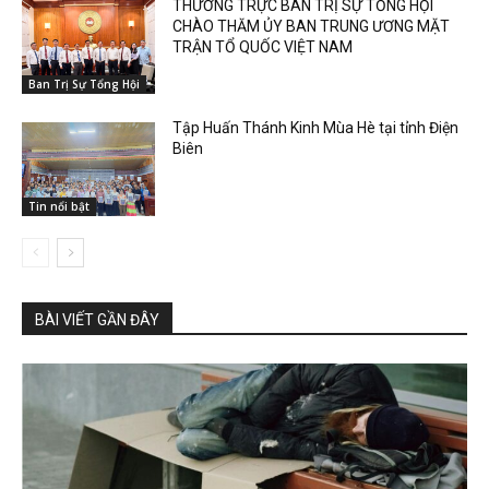
THƯỜNG TRỰC BAN TRỊ SỰ TỔNG HỘI
CHÀO THĂM ỦY BAN TRUNG ƯƠNG MẶT
TRẬN TỔ QUỐC VIỆT NAM
Ban Trị Sự Tổng Hội
Tập Huấn Thánh Kinh Mùa Hè tại tỉnh Điện
Biên
Tin nổi bật
BÀI VIẾT GẦN ĐÂY