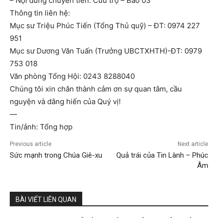
– Nội dung chuyển tiền: Cứu trợ – Bão 03
Thông tin liên hệ:
Mục sư Triệu Phúc Tiến (Tổng Thủ quỹ) – ĐT: 0974 227
951
Mục sư Dương Văn Tuấn (Trưởng UBCTXHTH)-ĐT: 0979
753 018
Văn phòng Tổng Hội: 0243 8288040
Chúng tôi xin chân thành cảm ơn sự quan tâm, cầu
nguyện và dâng hiến của Quý vị!
—
Tin/ảnh: Tổng hợp
Previous article
Next article
Sức mạnh trong Chúa Giê-xu
Quả trái của Tin Lành – Phúc
Âm
BÀI VIẾT LIÊN QUAN