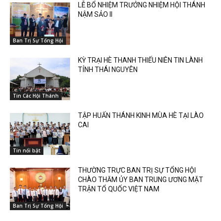
LỄ BỔ NHIỆM TRƯỞNG NHIỆM HỘI THÁNH
NẬM SẢO II
Ban Trị Sự Tổng Hội
KỲ TRẠI HÈ THANH THIẾU NIÊN TIN LÀNH
TỈNH THÁI NGUYÊN
Tin Các Hội Thánh
TẬP HUẤN THÁNH KINH MÙA HÈ TẠI LÀO
CAI
Tin nổi bật
THƯỜNG TRỰC BAN TRỊ SỰ TỔNG HỘI
CHÀO THĂM ỦY BAN TRUNG ƯƠNG MẶT
TRẬN TỔ QUỐC VIỆT NAM
Ban Trị Sự Tổng Hội