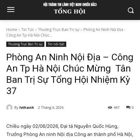
Home
Tin Tức
Thường Trực Ban Trị sự
Phòng An Ninh Nội Địa -
Công An Tp Hà Nội Chúc...
Thường Trực Ban Trị sự
Tin nổi bật
Phòng An Ninh Nội Địa – Công
An Tp Hà Nội Chúc Mừng Tân
Ban Trị Sự Tổng Hội Nhiệm Kỳ
37
By
lvthanh
2 Tháng 6, 2026
447
0
Chiều ngày 02/06/2026, Đại tá Nguyễn Quốc Hùng,
Trưởng Phòng An ninh Nội địa Công an thành phố Hà Nội,