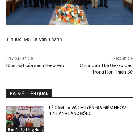
Tin tức: MS Lê Văn Thành
Previous article
Next article
Nhân vật của sách Hê-bơ-rơ
Chúa Cứu Thế Giê-xu Cao
Trọng Hơn Thiên Sứ
BÀI VIẾT LIÊN QUAN
LỄ CẢM TẠ VÀ CHUYỂN ĐỊA ĐIỂM NHÓM
TIN LÀNH LÀNG ĐỒNG
Ban Trị Sự Tổng Hội