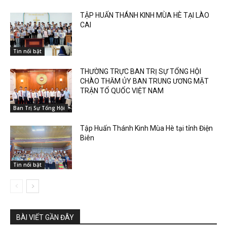
TẬP HUẤN THÁNH KINH MÙA HÈ TẠI LÀO
CAI
Tin nổi bật
THƯỜNG TRỰC BAN TRỊ SỰ TỔNG HỘI
CHÀO THĂM ỦY BAN TRUNG ƯƠNG MẶT
TRẬN TỔ QUỐC VIỆT NAM
Ban Trị Sự Tổng Hội
Tập Huấn Thánh Kinh Mùa Hè tại tỉnh Điện
Biên
Tin nổi bật
BÀI VIẾT GẦN ĐÂY