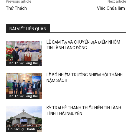
Previous article
Next article
Thử Thách
Việc Chúa làm
BÀI VIẾT LIÊN QUAN
LỄ CẢM TẠ VÀ CHUYỂN ĐỊA ĐIỂM NHÓM
TIN LÀNH LÀNG ĐỒNG
Ban Trị Sự Tổng Hội
LỄ BỔ NHIỆM TRƯỞNG NHIỆM HỘI THÁNH
NẬM SẢO II
Ban Trị Sự Tổng Hội
KỲ TRẠI HÈ THANH THIẾU NIÊN TIN LÀNH
TỈNH THÁI NGUYÊN
Tin Các Hội Thánh