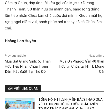
Cảm tạ Chúa, đáp ứng lời kêu gọi của Mục sư Dương
Thanh Tuấn, 30 thân hữu đã mạnh dạn, bằng lòng đứng
lên tiếp nhận Chúa làm chủ cuộc đời mình. Khuôn mặt họ
rạng ngời niềm vui, hạnh phúc bởi từ nay đã có Chúa làm
chủ.
Hoàng Lan Huyền
Previous article
Next article
Mùa Gặt Giáng Sinh: 56 Thân
Mùa Ơn Phước: Gần 40 thân
Hữu Tiếp Nhận Chúa Trong
hữu tin Chúa tại HTTL Móng
Đêm Rét Buốt Tại Thủ Đô
Cái
BÀI VIẾT LIÊN QUAN
TỔNG HỘI HTTLVN (MIỀN BẮC) TRAO QUÀ
YÊU THƯƠNG HỖ TRỢ ĐỒNG BÀO MIỀN
TRUNG KHẮC PHỤC HẬU QUẢ LŨ LỤT