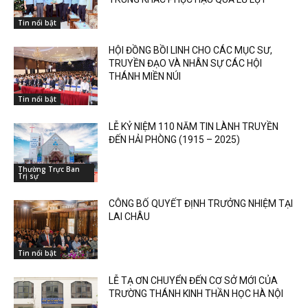
Tin nổi bật
HỘI ĐỒNG BỒI LINH CHO CÁC MỤC SƯ,
TRUYỀN ĐẠO VÀ NHÂN SỰ CÁC HỘI
THÁNH MIỀN NÚI
Tin nổi bật
LỄ KỶ NIỆM 110 NĂM TIN LÀNH TRUYỀN
ĐẾN HẢI PHÒNG (1915 – 2025)
Thường Trực Ban
Trị sự
CÔNG BỐ QUYẾT ĐỊNH TRƯỞNG NHIỆM TẠI
LAI CHÂU
Tin nổi bật
LỄ TẠ ƠN CHUYỂN ĐẾN CƠ SỞ MỚI CỦA
TRƯỜNG THÁNH KINH THẦN HỌC HÀ NỘI