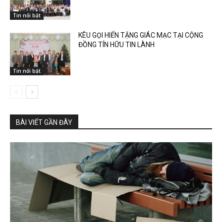
Tin nổi bật
KÊU GỌI HIẾN TẶNG GIÁC MẠC TẠI CỘNG
ĐỒNG TÍN HỮU TIN LÀNH
Tin nổi bật
BÀI VIẾT GẦN ĐÂY