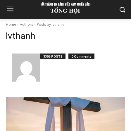
Home
Authors
Posts by lvthanh
lvthanh
3306 POSTS
0 Comments