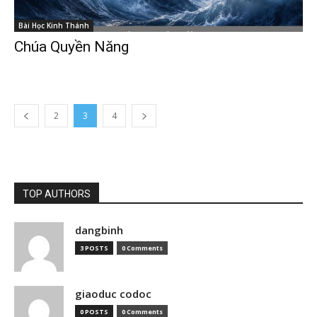
Bài Học Kinh Thánh
Chúa Quyền Năng
2
3
4
TOP AUTHORS
dangbinh
3 POSTS
0 Comments
giaoduc codoc
0 POSTS
0 Comments