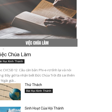
iệc Chúa Làm
ài Học Kinh Thánh
c CVCSĐ 12 Câu căn bản: Phi-e-rơ tỉnh lại và nói
ng: Bây giờ ta nhận biết Đức Chúa Trời đã sai thiên
 Ngài giải...
Thử Thách
Bài Học Kinh Thánh
Sinh Hoạt Của Hội Thánh