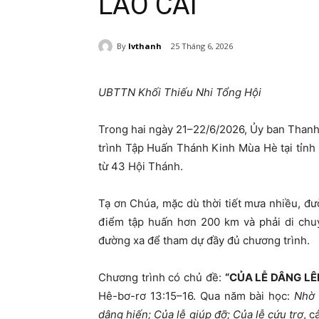
LÀO CAI
By
lvthanh
25 Tháng 6, 2026
UBTTN Khối Thiếu Nhi Tổng Hội
Trong hai ngày 21–22/6/2026, Ủy ban Thanh
trình Tập Huấn Thánh Kinh Mùa Hè tại tỉnh 
từ 43 Hội Thánh.
Tạ ơn Chúa, mặc dù thời tiết mưa nhiều, đườ
điểm tập huấn hơn 200 km và phải di chu
đường xa để tham dự đầy đủ chương trình.
Chương trình có chủ đề:
“CỦA LỄ DÂNG LÊ
Hê-bơ-rơ 13:15–16. Qua năm bài học:
Nhờ 
dâng hiến; Của lễ giúp đỡ; Của lễ cứu trợ
, 