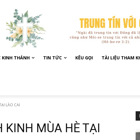
C KINH THÁNH
TIN TỨC
KÊU GỌI
TÀI LIỆU THAM 
ẠI LÀO CAI
 KINH MÙA HÈ TẠI