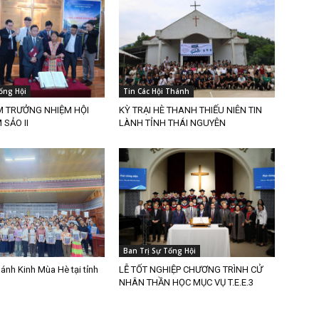
ổng Hội
Tin Các Hội Thánh
M TRƯỞNG NHIỆM HỘI
KỲ TRẠI HÈ THANH THIẾU NIÊN TIN
SẢO II
LÀNH TỈNH THÁI NGUYÊN
Ban Trị Sự Tổng Hội
ánh Kinh Mùa Hè tại tỉnh
LỄ TỐT NGHIỆP CHƯƠNG TRÌNH CỬ
NHÂN THẦN HỌC MỤC VỤ T.E.E.3