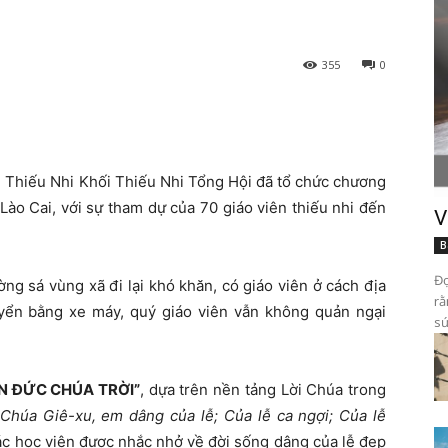
355
0
 Thiếu Nhi Khối Thiếu Nhi Tổng Hội đã tổ chức chương
Lào Cai, với sự tham dự của 70 giáo viên thiếu nhi đến
V
B
Đọ
ng sá vùng xã đi lại khó khăn, có giáo viên ở cách địa
rằ
yển bằng xe máy, quý giáo viên vẫn không quản ngại
sứ
N ĐỨC CHÚA TRỜI”
, dựa trên nền tảng Lời Chúa trong
Chúa Giê-xu, em dâng của lễ; Của lễ ca ngợi; Của lễ
các học viên được nhắc nhở về đời sống dâng của lễ đẹp