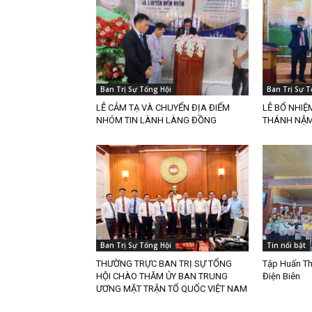
Ban Trị Sự Tổng Hội
Ban Trị Sự T
LỄ CẢM TẠ VÀ CHUYỂN ĐỊA ĐIỂM
LỄ BỔ NHIỆ
NHÓM TIN LÀNH LÀNG ĐỒNG
THÁNH NẬM 
Ban Trị Sự Tổng Hội
Tin nổi bật
THƯỜNG TRỰC BAN TRỊ SỰ TỔNG
Tập Huấn Th
HỘI CHÀO THĂM ỦY BAN TRUNG
Điện Biên
ƯƠNG MẶT TRẬN TỔ QUỐC VIỆT NAM