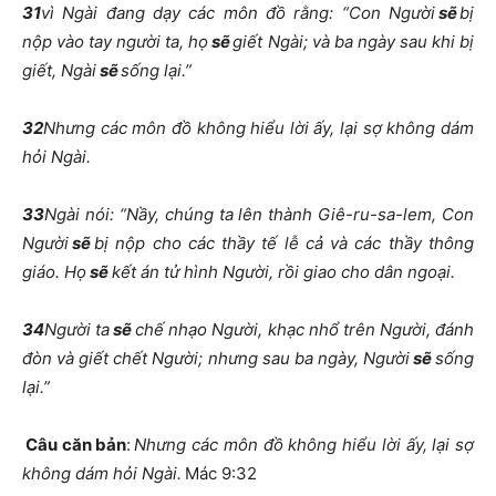
31
vì Ngài đang dạy các môn đồ rằng: “Con Người
sẽ
bị
nộp vào tay người ta, họ
sẽ
giết Ngài; và ba ngày sau khi bị
giết, Ngài
sẽ
sống lại.”
32
Nhưng các môn đồ không hiểu lời ấy, lại sợ không dám
hỏi Ngài.
33
Ngài nói: “Nầy, chúng ta lên thành Giê-ru-sa-lem, Con
Người
sẽ
bị nộp cho các thầy tế lễ cả và các thầy thông
giáo. Họ
sẽ
kết án tử hình Người, rồi giao cho dân ngoại.
34
Người ta
sẽ
chế nhạo Người, khạc nhổ trên Người, đánh
đòn và giết chết Người; nhưng sau ba ngày, Người
sẽ
sống
lại.”
Câu căn bản
:
Nhưng các môn đồ không hiểu lời ấy, lại sợ
không dám hỏi Ngài.
Mác 9:32