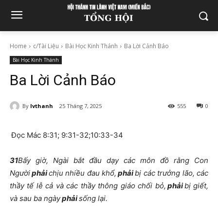
Home
c/Tài Liệu
Bài Học Kinh Thánh
Ba Lời Cảnh Báo
Bài Học Kinh Thánh
Ba Lời Cảnh Báo
By
lvthanh
25 Tháng 7, 2025
555
0
Đọc Mác 8:31; 9:31-32;10:33-34
31
Bấy giờ, Ngài bắt đầu dạy các môn đồ rằng Con
Người
phải
chịu nhiều đau khổ,
phải
bị các trưởng lão, các
thầy tế lễ cả và các thầy thông giáo chối bỏ,
phải
bị giết,
và sau ba ngày
phải
sống lại.