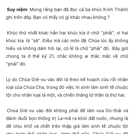
Suy niệm
: Mong rằng bạn đã đọc cả ba khúc Kinh Thánh
ghi trên đây. Bạn có thấy có gì khác nhau không ?
Khúc thứ nhất khác hẳn hai khúc kia ở chữ “phải”, vì hai
khúc kia là “sẽ”. Điều mà các môn đệ Chúa lúc ấy không
hiểu và không dám hỏi lại, có lẽ là chữ “phải” đó. Bây giờ
chúng ta ở thế kỷ 21, chắc không ai thắc mắc về chữ
“phải” đó.
Lý do Chúa Giê-xu vào đời là theo kế hoạch cứu rỗi nhân
loại của Chúa Cha, trong đó việc hi sinh làm sinh tế chuộc
tội cho nhân loại là một, và chiến thắng tử thần là thứ hai.
Chúa Giê-xu vào đời không phải để làm vua Do-thái và
đánh đuổi bọn thống trị La-mã ra khỏi đất nước, nhưng là
để chịu khổ và chết trên thập giá làm sinh tế chuộc tội
cho toàn thể nhân loại. Hơn thế nữa, Chúa Giê-xu đã