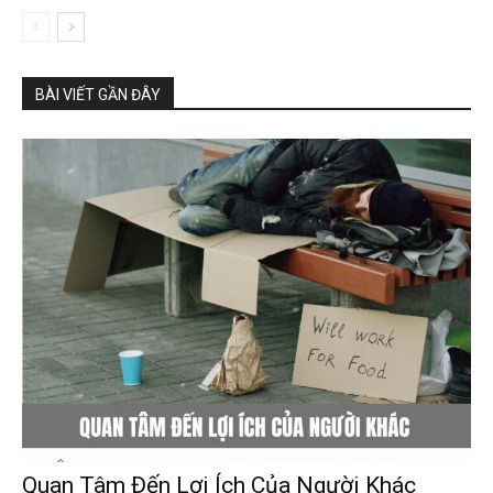
BÀI VIẾT GẦN ĐÂY
Quan Tâm Đến Lợi Ích Của Người Khác