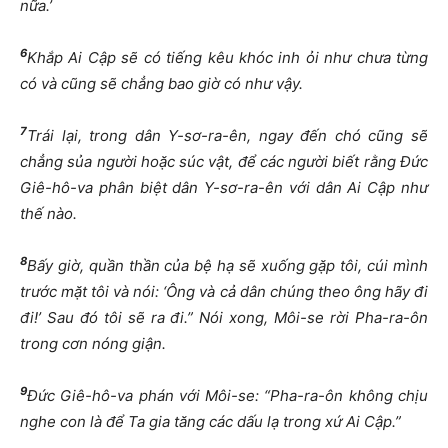
nữa.’
6
Khắp Ai Cập sẽ có tiếng kêu khóc inh ỏi như chưa từng
có và cũng sẽ chẳng bao giờ có như vậy.
7
Trái lại, trong dân Y-sơ-ra-ên, ngay đến chó cũng sẽ
chẳng sủa người hoặc súc vật, để các người biết rằng Đức
Giê-hô-va phân biệt dân Y-sơ-ra-ên với dân Ai Cập như
thế nào.
8
Bấy giờ, quần thần của bệ hạ sẽ xuống gặp tôi, cúi mình
trước mặt tôi và nói: ‘Ông và cả dân chúng theo ông hãy đi
đi!’ Sau đó tôi sẽ ra đi.” Nói xong, Môi-se rời Pha-ra-ôn
trong cơn nóng giận.
9
Đức Giê-hô-va phán với Môi-se: “Pha-ra-ôn không chịu
nghe con là để Ta gia tăng các dấu lạ trong xứ Ai Cập.”