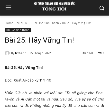
Home
c/Tài Liệu
Bài Học Kinh Thánh
Bài 25: Hãy Vững Tin!
Bài Học Kinh Thánh
Bài 25: Hãy Vững Tin!
By
lvthanh
25 Tháng 1, 2022
1320
0
Bài 25:
Hãy Vững Tin
!
Đọc Xuất Ai-cập ký 11:1-10
1
Đức Giê-hô-va phán với Môi-se: “Ta sẽ giáng cho Pha-
ra-ôn và Ai Cập một tai vạ nữa. Sau đó, vua ấy sẽ để cho
các con ra đi. Không những vua ấy để cho các con ra đi