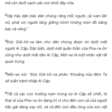
mà còn đuổi sạch các con khỏi đây nữa.
2
Vậy hãy dặn bảo dân chúng rằng mỗi người, cả nam lẫn
nữ, phải xin người láng giềng mình những món đồ bằng
bạc và vàng.”
3
Đức Giê-hô-va làm cho dân chúng được ơn dưới mắt
người Ai Cập. Đặc biệt, dưới mắt quần thần của Pha-ra-ôn
cũng như dưới mắt dân Ai Cập, Môi-se là một nhân vật rất
quan trọng.
4
Môi-se nói: “Đức Giê-hô-va phán: ‘Khoảng nửa đêm Ta
sẽ tuần hành khắp Ai Cập.
5
Tất cả các con trưởng nam trong xứ Ai Cập sẽ chết, từ
thái tử của Pha-ra-ôn đang trị vì cho đến con cả của người
hầu gái đang xay cối, và cả đến con đầu lòng của súc vật