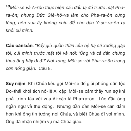
10
Môi-se và A-rôn thực hiện các dấu lạ đó trước mặt Pha-
ra-ôn; nhưng Đức Giê-hô-va làm cho Pha-ra-ôn cứng
lòng, nên vua ấy không chịu để cho dân Y-sơ-ra-ên ra
khỏi xứ mình.
Câu căn bản:
“
Bấy giờ quần thần của bệ hạ sẽ xuống gặp
tôi, cúi mình trước mặt tôi và nói: ‘Ông và cả dân chúng
theo ông hãy đi đi
!
’ Nói xong, Môi-se-rời Pha-ra-ôn trong
cơn nóng giận.
Câu 8.
Suy niệm
: Khi Chúa kêu gọi Môi-se để giải phóng dân tộc
Do-thái khỏi ách nô-lệ Ai cập, Môi-se cảm thấy run sợ khi
phải trình tâu với vua Ai-cập là Pha-ra-ôn. Lúc đầu ông
ngần ngừ và thụ động. Nhưng dần dần Môi-se can đảm
hơn khi ông tin tưởng nơi Chúa, và biết Chúa đi với mình.
Ông đã nhận nhiệm vụ mà Chúa giao.