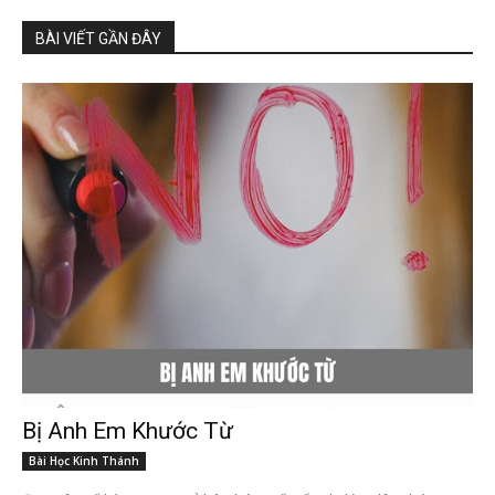
BÀI VIẾT GẦN ĐÂY
Bị Anh Em Khước Từ
Bài Học Kinh Thánh