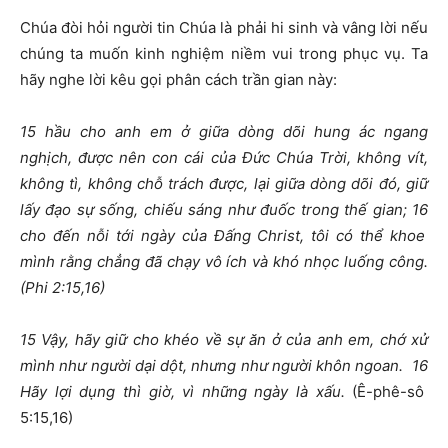
Chúa đòi hỏi người tin Chúa là phải hi sinh và vâng lời nếu
chúng ta muốn kinh nghiệm niềm vui trong phục vụ. Ta
hãy nghe lời kêu gọi phân cách trần gian này:
15
hầu cho anh em ở giữa dòng dõi hung ác ngang
nghịch, được nên con cái của Đức Chúa Trời, không vít,
không tì, không chỗ trách được, lại giữa dòng dõi đó, giữ
lấy đạo sự sống, chiếu sáng như đuốc trong thế gian;
16
cho đến nỗi tới ngày của Đấng Christ, tôi có thể khoe
mình rằng chẳng đã chạy vô ích và khó nhọc luống công.
(Phi 2:15,16)
15
Vậy, hãy giữ cho khéo về sự ăn ở của anh em, chớ xử
mình như người dại dột, nhưng như người khôn ngoan.
16
Hãy lợi dụng thì giờ, vì những ngày là xấu.
(Ê-phê-sô
5:15,16)