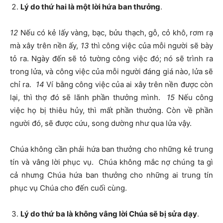
Lý do thứ hai là một lời hứa ban thưởng
.
12
Nếu có kẻ lấy vàng, bạc, bửu thạch, gỗ, cỏ khô, rơm rạ
mà xây trên nền ấy,
13
thì công việc của mỗi người sẽ bày
tỏ ra. Ngày đến sẽ tỏ tường công việc đó; nó sẽ trình ra
trong lửa, và công việc của mỗi người đáng giá nào, lửa sẽ
chỉ ra.
14
Ví bằng công việc của ai xây trên nền được còn
lại, thì thợ đó sẽ lãnh phần thưởng mình.
15
Nếu công
việc họ bị thiêu hủy, thì mất phần thưởng. Còn về phần
người đó, sẽ được cứu, song dường như qua lửa vậy.
Chúa không cần phải hứa ban thưởng cho những kẻ trung
tín và vâng lời phục vụ. Chúa không mắc nợ chúng ta gì
cả nhưng Chúa hứa ban thưởng cho những ai trung tín
phục vụ Chúa cho đến cuối cùng.
Lý do thứ ba là không vâng lời Chúa sẽ bị sửa dạy
.