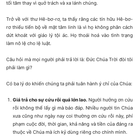
tối tăm thay vì quở trách và xa lánh chúng.
Trở về với thư Hê-bơ-rơ, ta thấy rằng các tín hữu Hê-bơ-
rơ thiếu tiến bộ về mặt tâm linh là vì họ không phân cách
dứt khoát với giáo lý tội ác. Họ thoái hoá vào tình trạng
làm nô lệ cho lệ luật.
Câu hỏi mà mọi người phải trả lời là: Đức Chúa Trời đòi tôi
phải làm gì?
Có ba lý do khiến chúng ta phải tuân hành ý chỉ của Chúa:
Giá trả cho sự cứu rỗi quá lớn lao.
Người hưởng ơn cứu
rỗi không thể lấy gì mà báo đáp. Nhiều người tin Chúa
xưa cũng như ngày nay coi thường ơn cứu rỗi này, phí
phạm cuộc đời, thời gian, khả năng và tiền của đáng ra
thuộc về Chúa mà ích kỷ dùng riêng cho chính mình.