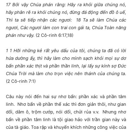
17
Bởi vậy Chúa phán rằng: Hãy ra khỏi giữa chúng nó,
hãy phân rẽ ra khỏi chúng nó, đừng đá động đến đồ ô uế,
Thì ta sẽ tiếp nhận các ngươi:
18
Ta sẽ làm Chúa các
ngươi, Các ngươi làm con trai con gái ta, Chúa Toàn năng
phán như vậy.
(2 Cô-rinh 6:17,18)
1
1
Hỡi những kẻ rất yêu dấu của tôi, chúng ta đã có lời
hứa dường ấy, thì hãy làm cho mình sạch khỏi mọi sự dơ
bẩn phần xác thịt và phần thần linh, lại lấy sự kính sợ Đức
Chúa Trời mà làm cho trọn việc nên thánh của chúng ta
.
(2 Cô-rinh 7:1)
Câu này nói đến hai sự nhơ bẩn: phần xác và phần tâm
linh. Nhơ bẩn về phần thể xác thì đơn giản thôi, như gian
dối, dâm ô, trộm cướp, nói dối, chửi rủa v.v. Nhưng nhơ
bẩn về phần tâm linh là tội giao hảo với trần gian này và
của tà giáo. Toa rập và khuyến khích những công việc của