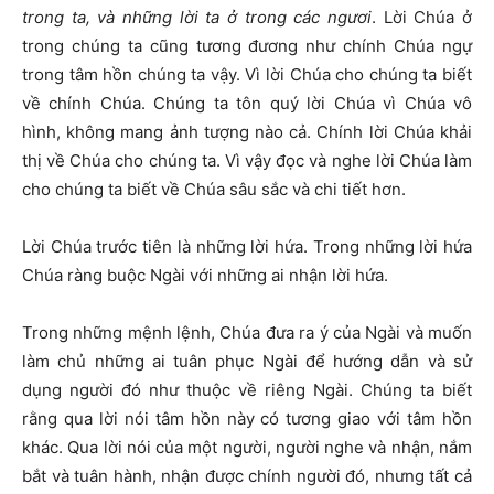
trong ta, và những lời ta ở trong các ngươi
. Lời Chúa ở
trong chúng ta cũng tương đương như chính Chúa ngự
trong tâm hồn chúng ta vậy. Vì lời Chúa cho chúng ta biết
về chính Chúa. Chúng ta tôn quý lời Chúa vì Chúa vô
hình, không mang ảnh tượng nào cả. Chính lời Chúa khải
thị về Chúa cho chúng ta. Vì vậy đọc và nghe lời Chúa làm
cho chúng ta biết về Chúa sâu sắc và chi tiết hơn.
Lời Chúa trước tiên là những lời hứa. Trong những lời hứa
Chúa ràng buộc Ngài với những ai nhận lời hứa.
Trong những mệnh lệnh, Chúa đưa ra ý của Ngài và muốn
làm chủ những ai tuân phục Ngài để hướng dẫn và sử
dụng người đó như thuộc về riêng Ngài. Chúng ta biết
rằng qua lời nói tâm hồn này có tương giao với tâm hồn
khác. Qua lời nói của một người, người nghe và nhận, nắm
bắt và tuân hành, nhận được chính người đó, nhưng tất cả