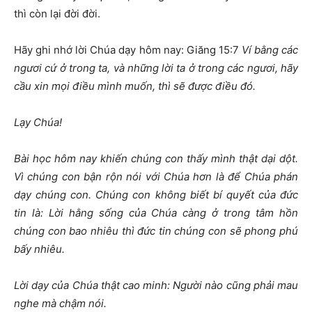
thì còn lại đời đời.
Hãy ghi nhớ lời Chúa dạy hôm nay: Giăng 15:7
Ví bằng các
ngươi cứ ở trong ta, và những lời ta ở trong các ngươi, hãy
cầu xin mọi điều mình muốn, thì sẽ được điều đó.
Lạy Chúa!
Bài học hôm nay khiến chúng con thấy mình thật dại dột.
Vì chúng con bận rộn nói với Chúa hơn là để Chúa phán
dạy chúng con. Chúng con không biết bí quyết của đức
tin là: Lời hằng sống của Chúa càng ở trong tâm hồn
chúng con bao nhiêu thì đức tin chúng con sẽ phong phú
bấy nhiêu.
Lời dạy của Chúa thật cao minh:
Người nào cũng phải mau
nghe mà chậm nói.