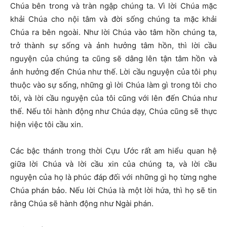
Chúa bên trong và tràn ngập chúng ta. Vì lời Chúa mặc
khải Chúa cho nội tâm và đời sống chúng ta mặc khải
Chúa ra bên ngoài. Như lời Chúa vào tâm hồn chúng ta,
trở thành sự sống và ảnh hưởng tâm hồn, thì lời cầu
nguyện của chúng ta cũng sẽ dâng lên tận tâm hồn và
ảnh hưởng đến Chúa như thế. Lời cầu nguyện của tôi phụ
thuộc vào sự sống, những gì lời Chúa làm gì trong tôi cho
tôi, và lời cầu nguyện của tôi cũng với lên đến Chúa như
thế. Nếu tôi hành động như Chúa dạy, Chúa cũng sẽ thực
hiện việc tôi cầu xin.
Các bậc thánh trong thời Cựu Ước rất am hiểu quan hệ
giữa lời Chúa và lời cầu xin của chúng ta, và lời cầu
nguyện của họ là phúc đáp đối với những gì họ từng nghe
Chúa phán bảo. Nếu lời Chúa là một lời hứa, thì họ sẽ tin
rằng Chúa sẽ hành động như Ngài phán.