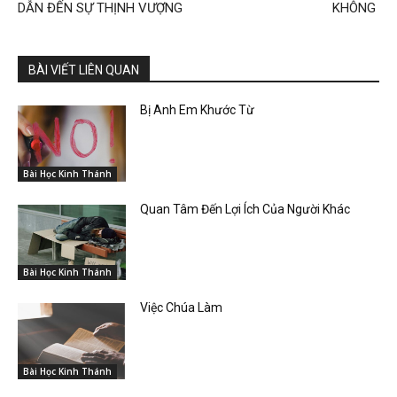
DẪN ĐẾN SỰ THỊNH VƯỢNG
KHÔNG
BÀI VIẾT LIÊN QUAN
Bị Anh Em Khước Từ
Bài Học Kinh Thánh
Quan Tâm Đến Lợi Ích Của Người Khác
Bài Học Kinh Thánh
Việc Chúa Làm
Bài Học Kinh Thánh