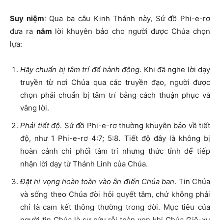
Suy niệm
: Qua ba câu Kinh Thánh này, Sứ đồ Phi-e-rơ
đưa ra
năm
lời khuyên bảo cho người được Chúa chọn
lựa:
Hãy chuẩn bị tâm trí để hành động
. Khi đã nghe lời dạy
truyền từ nơi Chúa qua các truyền đạo, người được
chọn phải chuẩn bị tâm trí bằng cách thuận phục và
vâng lời.
Phải tiết độ
. Sứ đồ Phi-e-rơ thường khuyên bảo về tiết
độ, như 1 Phi-e-rơ 4:7; 5:8. Tiết độ đây là không bị
hoàn cảnh chi phối tâm trí nhưng thức tỉnh để tiếp
nhận lời dạy từ Thánh Linh của Chúa.
Đặt hi vọng hoàn toàn vào ân điển Chúa ban
. Tin Chúa
và sống theo Chúa đòi hỏi quyết tâm, chứ không phải
chỉ là cam kết thông thường trong đời. Mục tiêu của
người tin Chúa là sự cứu rỗi toàn vẹn khi Chúa Giê-xu