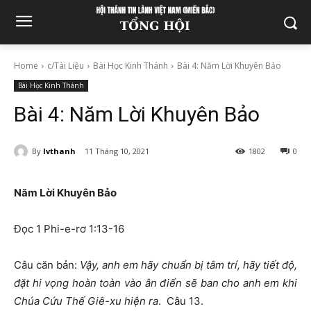
Home
c/Tài Liệu
Bài Học Kinh Thánh
Bài 4: Năm Lời Khuyên Bảo
Bài Học Kinh Thánh
Bài 4: Năm Lời Khuyên Bảo
By
lvthanh
11 Tháng 10, 2021
1802
0
Năm Lời Khuyên Bảo
Đọc 1 Phi-e-rơ 1:13-16
Câu căn bản:
Vậy, anh em hãy chuẩn bị tâm trí, hãy tiết độ,
đặt hi vọng hoàn toàn vào ân điển sẽ ban cho anh em khi
Chúa Cứu Thế Giê-xu hiện ra
. Câu 13.