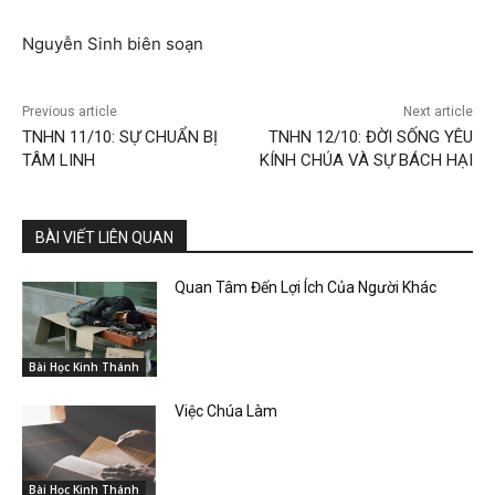
Nguyễn Sinh biên soạn
Previous article
Next article
TNHN 11/10: SỰ CHUẨN BỊ
TNHN 12/10: ĐỜI SỐNG YÊU
TÂM LINH
KÍNH CHÚA VÀ SỰ BÁCH HẠI
BÀI VIẾT LIÊN QUAN
Quan Tâm Đến Lợi Ích Của Người Khác
Bài Học Kinh Thánh
Việc Chúa Làm
Bài Học Kinh Thánh