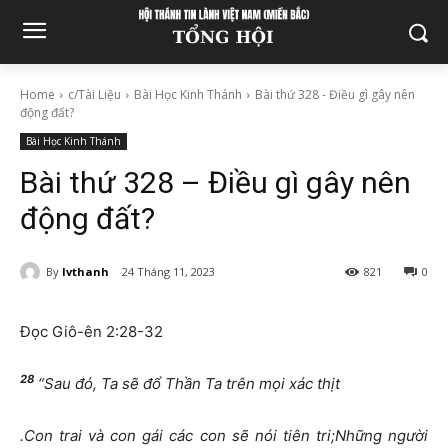
Home
c/Tài Liệu
Bài Học Kinh Thánh
Bài thứ 328 - Điều gì gây nên
động đất?
Bài Học Kinh Thánh
Bài thứ 328 – Điều gì gây nên
động đất?
By
lvthanh
24 Tháng 11, 2023
821
0
Đọc Giô-ên 2:28-32
28
“Sau đó, Ta sẽ đổ Thần Ta trên mọi xác thịt
.Con trai và con gái các con sẽ nói tiên tri;Những người