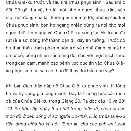
Chúa Giê-xu trước và sau khi Chúa phục sinh. Sau khi ở
đồi Gô-gô-tha về, họ là một nhóm người thua trận, vào
một nơi đóng cửa lại, không ai nói một lời, nhưng sau khi
Chúa phục sinh, bọn họ ngang nhiên đứng ra nói cho mọi
người biết tin mừng về Chúa Giê-xu sống lại. Họ trước đó
rụt rè e sợ, bỗng trở thành dạn dĩ, đầy tin tưởng. Trước đó
họ than thân trách phận muốn trở về nghề đánh cá mà họ
đã từ bỏ, bỗng nhiên sẵn sàng đối đầu với mọi thách thức
trong can đảm, mạnh bạo bênh vực đức tin vào Chúa Giê-
xu phục sinh. Vì sao có thái độ thay đổi hẳn như vậy?
Khi bạn đích thân gặp gỡ Chúa Giê-xu phục sinh thì lòng
tin và hy vọng gia tăng mạnh. Đây là trường hợp các môn
đệ của Chúa Giê-xu trong Giăng 20. Ta đọc câu 19 và 20:
“
Chiều hôm ấy, ngày thứ nhất trong tuần lễ, cửa nơi các
môn đồ ở đều đóng vì sợ người Do-thái. Đức Chúa Giê-xu
đến đứng giữa họ và nói: ‘Bình an cho các anh em’. Nói