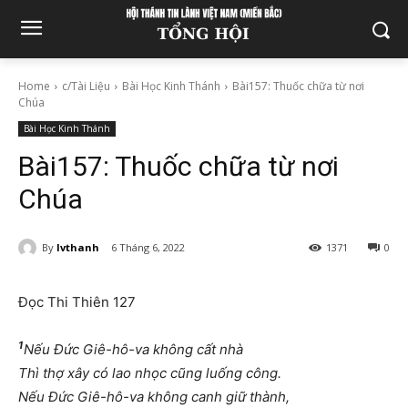
Home
c/Tài Liệu
Bài Học Kinh Thánh
Bài157: Thuốc chữa từ nơi
Chúa
Bài Học Kinh Thánh
Bài157: Thuốc chữa từ nơi
Chúa
By
lvthanh
6 Tháng 6, 2022
1371
0
Đọc Thi Thiên 127
1
Nếu Đức Giê-hô-va không cất nhà
Thì thợ xây có lao nhọc cũng luống công.
Nếu Đức Giê-hô-va không canh giữ thành,