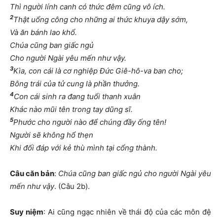
Thì người lính canh có thức đêm cũng vô ích.
2
Thật uổng công cho những ai thức khuya dậy sớm,
Và ăn bánh lao khổ.
Chúa cũng ban giấc ngủ
Cho người Ngài yêu mến như vậy.
3
Kìa, con cái là cơ nghiệp Đức Giê-hô-va ban cho;
Bông trái của tử cung là phần thưởng.
4
Con cái sinh ra đang tuổi thanh xuân
Khác nào mũi tên trong tay dũng sĩ.
5
Phước cho người nào để chúng đầy ống tên!
Người sẽ không hổ thẹn
Khi đối đáp với kẻ thù mình tại cổng thành.
Câu căn bản
:
Chúa cũng ban giấc ngủ cho người Ngài yêu
mến như vậy
. (Câu 2b).
Suy niệm
: Ai cũng ngạc nhiên về thái độ của các môn đệ