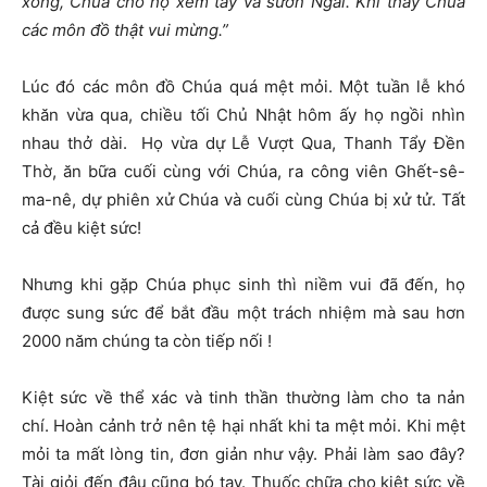
xong, Chúa cho họ xem tay và sườn Ngài. Khi thấy Chúa
các môn đồ thật vui mừng.”
Lúc đó các môn đồ Chúa quá mệt mỏi. Một tuần lễ khó
khăn vừa qua, chiều tối Chủ Nhật hôm ấy họ ngồi nhìn
nhau thở dài. Họ vừa dự Lễ Vượt Qua, Thanh Tẩy Đền
Thờ, ăn bữa cuối cùng với Chúa, ra công viên Ghết-sê-
ma-nê, dự phiên xử Chúa và cuối cùng Chúa bị xử tử. Tất
cả đều kiệt sức!
Nhưng khi gặp Chúa phục sinh thì niềm vui đã đến, họ
được sung sức để bắt đầu một trách nhiệm mà sau hơn
2000 năm chúng ta còn tiếp nối !
Kiệt sức về thể xác và tinh thần thường làm cho ta nản
chí. Hoàn cảnh trở nên tệ hại nhất khi ta mệt mỏi. Khi mệt
mỏi ta mất lòng tin, đơn giản như vậy. Phải làm sao đây?
Tài giỏi đến đâu cũng bó tay. Thuốc chữa cho kiệt sức về