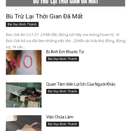
Bù Trừ Lại Thời Gian Đã Mất
Bài Học Kinh Thánh
Đọc Giô-ên 2:21-27 21Hỡi đất, đừng sợ! Hãy vui mừng hoan hỉ, Vì
Đức Giê-hô-va đã làm những việc lớn. 22Hỡi các loài thú đồng, đừng
sợ, Vì các...
Bị Anh Em Khước Từ
Bài Học Kinh Thánh
Quan Tâm Đến Lợi Ích Của Người Khác
Bài Học Kinh Thánh
Việc Chúa Làm
Bài Học Kinh Thánh