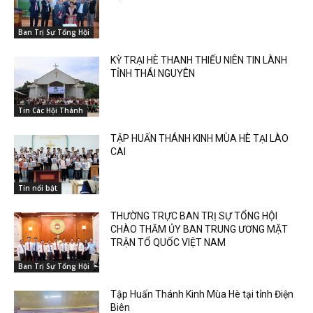
Ban Trị Sự Tổng Hội
KỲ TRẠI HÈ THANH THIẾU NIÊN TIN LÀNH
TỈNH THÁI NGUYÊN
Tin Các Hội Thánh
TẬP HUẤN THÁNH KINH MÙA HÈ TẠI LÀO
CAI
Tin nổi bật
THƯỜNG TRỰC BAN TRỊ SỰ TỔNG HỘI
CHÀO THĂM ỦY BAN TRUNG ƯƠNG MẶT
TRẬN TỔ QUỐC VIỆT NAM
Ban Trị Sự Tổng Hội
Tập Huấn Thánh Kinh Mùa Hè tại tỉnh Điện
Biên