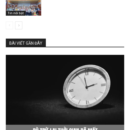
Tin nổi bật
BÀI VIẾT GẦN ĐÂY