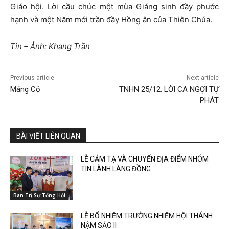
Giáo hội. Lời cầu chúc một mùa Giáng sinh đầy phước
hạnh và một Năm mới trần đầy Hồng ân của Thiên Chúa.
Tin – Ảnh: Khang Trần
Previous article
Next article
Máng Cỏ
TNHN 25/12: LỜI CA NGỢI TỰ
PHÁT
BÀI VIẾT LIÊN QUAN
LỄ CẢM TẠ VÀ CHUYỂN ĐỊA ĐIỂM NHÓM
TIN LÀNH LÀNG ĐỒNG
Ban Trị Sự Tổng Hội
LỄ BỔ NHIỆM TRƯỞNG NHIỆM HỘI THÁNH
NẬM SẢO II