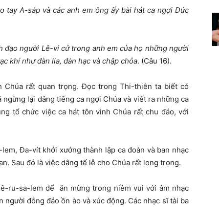
vào tay A-sáp và các anh em ông
ấ
y bài hát ca ng
ợ
i
Đứ
c
nh
đạ
o ng
ườ
i Lê-vi c
ử
trong anh em c
ủ
a h
ọ
nh
ữ
ng ng
ườ
i
ạ
c khí nh
ư
đ
àn lia,
đ
àn h
ạ
c và ch
ậ
p ch
ỏ
a
. (Câu 16).
nh Chúa rất quan trọng. Đọc trong Thi-thiên ta biết có
 ngừng lại dâng tiếng ca ngợi Chúa và viết ra những ca
ũng tổ chức việc ca hát tôn vinh Chúa rất chu đáo, với
lem, Đa-vít khởi xướng thành lập ca đoàn và ban nhạc
n. Sau đó là việc dâng tế lễ cho Chúa rất long trọng.
Giê-ru-sa-lem để ăn mừng trong niềm vui với âm nhạc
n người đông đảo ồn ào và xúc động. Các nhạc sĩ tài ba