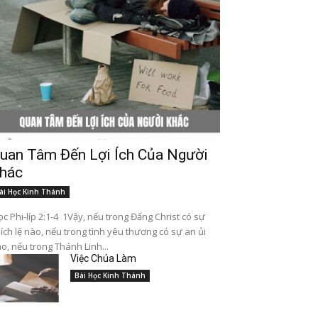
uan Tâm Đến Lợi Ích Của Người
hác
ài Học Kinh Thánh
c Phi-líp 2:1-4 1Vậy, nếu trong Đấng Christ có sự
ích lệ nào, nếu trong tình yêu thương có sự an ủi
o, nếu trong Thánh Linh...
Việc Chúa Làm
Bài Học Kinh Thánh