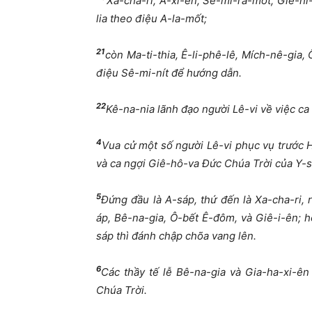
Xa-cha-ri, A-xi-ên, Sê-mi-ra-m
ố
t, Giê-hi
lia theo
đ
i
ệ
u A-la-m
ố
t;
21
còn Ma-ti-thia, Ê-li-phê-lê, Mích-nê-gia,
đ
i
ệ
u Sê-mi-nít
để
h
ướ
ng d
ẫ
n.
22
Kê-na-nia lãnh
đạ
o ng
ườ
i Lê-vi v
ề
vi
ệ
c ca
4
Vua c
ử
m
ộ
t s
ố
ng
ườ
i Lê-vi ph
ụ
c v
ụ
tr
ướ
c 
và ca ng
ợ
i Giê-hô-va
Đứ
c Chúa Tr
ờ
i c
ủ
a Y-s
5
Đứ
ng
đầ
u là A-sáp, th
ứ
đế
n là Xa-cha-ri, 
áp, Bê-na-gia, Ô-b
ế
t Ê-
đ
ôm, và Giê-i-ên; h
sáp thì
đ
ánh ch
ậ
p chõa vang lên.
6
Các th
ầ
y t
ế
l
ễ
Bê-na-gia và Gia-ha-xi-ên
Chúa Tr
ờ
i.