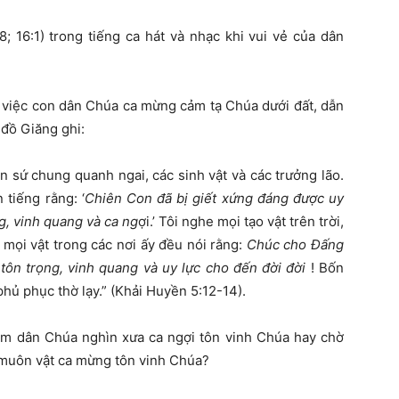
 16:1) trong tiếng ca hát và nhạc khi vui vẻ của dân
 việc con dân Chúa ca mừng cảm tạ Chúa dưới đất, dẫn
 đồ Giăng ghi:
n sứ chung quanh ngai, các sinh vật và các trưởng lão.
tiếng rằng: ‘
Chiên Con
đ
ã b
ị
gi
ế
t x
ứ
ng
đ
áng
đượ
c uy
g, vinh quang và ca ng
ợi.’ Tôi nghe mọi tạo vật trên trời,
ả mọi vật trong các nơi ấy đều nói rằng:
Chúc cho
Đấ
ng
 tôn tr
ọ
ng, vinh quang và uy l
ự
c cho
đế
n
đờ
i
đờ
i
! Bốn
phủ phục thờ lạy.” (Khải Huyền 5:12-14).
im dân Chúa nghìn xưa ca ngợi tôn vinh Chúa hay chờ
 muôn vật ca mừng tôn vinh Chúa?