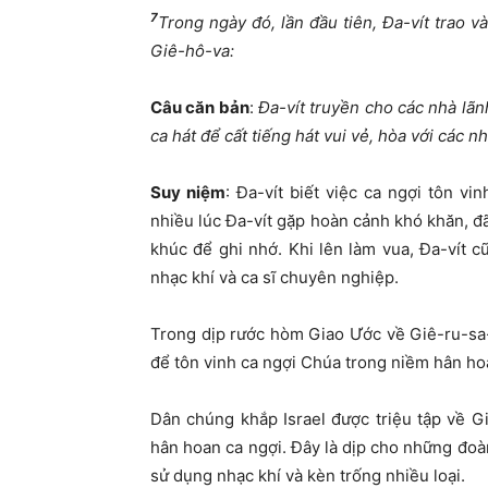
7
Trong ngày
đ
ó, l
ầ
n
đầ
u tiên,
Đ
a-vít trao 
Giê-hô-va:
Câu c
ă
n b
ả
n
:
Đ
a-vít truy
ề
n cho các nhà lã
ca hát
để
c
ấ
t ti
ế
ng hát vui v
ẻ
, hòa v
ớ
i các nh
Suy ni
ệ
m
: Đa-vít biết việc ca ngợi tôn vi
nhiều lúc Đa-vít gặp hoàn cảnh khó khăn, đã
khúc để ghi nhớ. Khi lên làm vua, Đa-vít c
nhạc khí và ca sĩ chuyên nghiệp.
Trong dịp rước hòm Giao Ước về Giê-ru-sa-
để tôn vinh ca ngợi Chúa trong niềm hân hoa
Dân chúng khắp Israel được triệu tập về 
hân hoan ca ngợi. Đây là dịp cho những đoà
sử dụng nhạc khí và kèn trống nhiều loại.