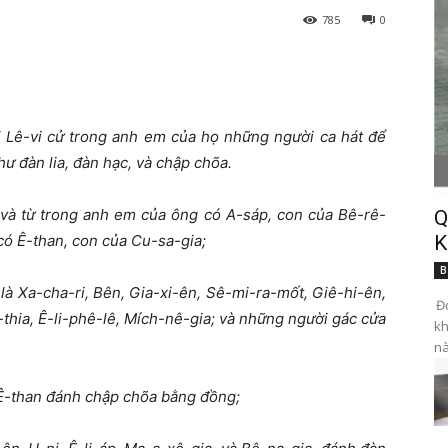
785
0
i Lê-vi c
ử
trong anh em c
ủ
a h
ọ
nh
ữ
ng ng
ườ
i ca hát
để
h
ư
đ
àn lia,
đ
àn h
ạ
c, và ch
ậ
p chõa.
và t
ừ
trong anh em c
ủ
a ông có A-sáp, con c
ủ
a Bê-rê-
Q
 có Ê-than, con c
ủ
a Cu-sa-gia;
K
B
là Xa-cha-ri, Bên, Gia-xi-ên, Sê-mi-ra-m
ố
t, Giê-hi-ên,
Đọ
-thia, Ê-li-phê-lê, Mích-nê-gia; và nh
ữ
ng ng
ườ
i gác c
ử
a
kh
nà
 Ê-than
đ
ánh ch
ậ
p chõa b
ằ
ng
đồ
ng;