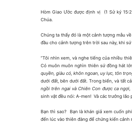
Hòm Giao Ước được định vị (1 Sử ký 15:28;
Chúa.
Chúng ta thấy đó là một cảnh tượng mẫu về
đầu cho cảnh tượng trên trời sau này, khi sứ
“Tôi nhìn xem, và nghe tiếng của nhiều thiê
Có muôn muôn nghìn thiên sứ đồng hát lớn 
quy
ề
n, giàu có, khôn ngoan, uy l
ự
c, tôn tr
ọ
n
dưới đất, bên dưới đất. Trong biển, và tất c
ng
ồ
i trên ngai và Chiên Con
đượ
c ca ng
ợ
i,
sinh vật đều nói: A-men! Và các trưởng lão 
Bạn thì sao? Bạn là khán giả xem cuốn ph
đến lúc vào thiên đàng để chứng kiến cảnh