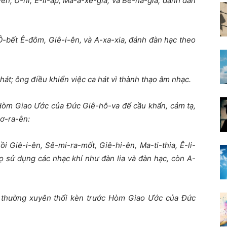
-ên, U-ni, Ê-li-áp, Ma-a-xê-gia, và Bê-na-gia,
đ
ánh
đ
àn
 Ô-b
ế
t Ê-
đ
ôm, Giê-i-ên, và A-xa-xia,
đ
ánh
đ
àn h
ạ
c theo
 hát; ông
đ
i
ề
u khi
ể
n vi
ệ
c ca hát vì thành th
ạ
o âm nh
ạ
c.
Hòm Giao
Ướ
c c
ủ
a
Đứ
c Giê-hô-va
để
c
ầ
u kh
ẩ
n, c
ả
m t
ạ
,
ơ
-ra-ên:
r
ồ
i Giê-i-ên, Sê-mi-ra-m
ố
t, Giê-hi-ên, Ma-ti-thia, Ê-li-
ọ
s
ử
d
ụ
ng các nh
ạ
c khí nh
ư
đ
àn lia và
đ
àn h
ạ
c, còn A-
 th
ườ
ng xuyên th
ổ
i kèn tr
ướ
c Hòm Giao
Ướ
c c
ủ
a
Đứ
c