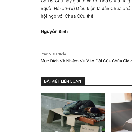
Câu 6. Câu này giải thích rõ “nhà Chúa” là g
người Hê-bơ-rơ) Điều kiện là dân Chúa phải
hội ngộ với Chúa Cứu thế.
Nguyễ
n Sinh
Previous article
Mục Đích Và Nhiệm Vụ Vào Đời Của Chúa Giê-
BÀI VIẾT LIÊN QUAN