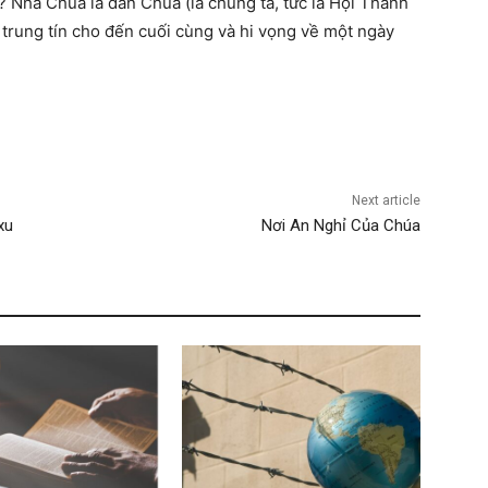
ì? Nhà Chúa là dân Chúa (là chúng ta, tức là Hội Thánh
 trung tín cho đến cuối cùng và hi vọng về một ngày
Next article
xu
Nơi An Nghỉ Của Chúa