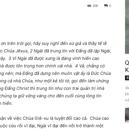
208
0
 ơn trên trời gọi, hãy suy
nghĩ
đến sứ giả và thầy tế lễ
c Chúa Jêsus, 2 Ngài đã trung tín với Đấng đã lập Ngài,
ậy. 3 Vì Ngài đã được xưng là đáng vinh hiển cao
Q
hà được tôn trọng hơn chính cái nhà. 4 Vả, chẳng có
K
ựng nên; mà Đấng đã dựng nên muôn vật ấy là Đức Chúa
B
rong cả nhà Chúa, như một kẻ tôi tớ, gọi đến làm chứng
Đọ
 Đấng Christ thì trung tín như con trai quản trị nhà
kh
chúng ta giữ vững vàng cho đến cuối cùng lòng tin
nà
h hiển.
uận về việc Chúa Giê-xu là tuyệt đối cao cả. Chúa cao
cuộc cứu rỗi vĩ đại, Ngài vĩ đại đến nỗi trở thành một