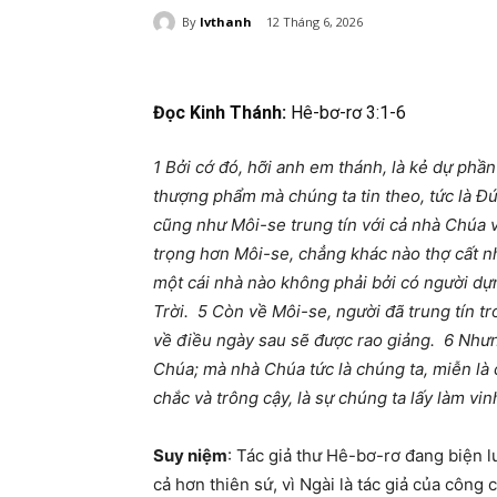
By
lvthanh
12 Tháng 6, 2026
Đọc Kinh Thánh:
Hê-bơ-rơ 3:1-6
1 Bởi cớ đó, hỡi anh em thánh, là kẻ dự phần
thượng phẩm mà chúng ta tin theo, tức là Đứ
cũng như Môi-se trung tín với cả nhà Chúa v
trọng hơn Môi-se, chẳng khác nào thợ cất n
một cái nhà nào không phải bởi có người d
Trời. 5 Còn về Môi-se, người đã trung tín t
về điều ngày sau sẽ được rao giảng. 6 Nhưng
Chúa; mà nhà Chúa tức là chúng ta, miễn là 
chắc và trông cậy, là sự chúng ta lấy làm vin
Suy niệm
:
Tác giả thư Hê-bơ-rơ đang biện l
cả hơn thiên sứ, vì Ngài là tác giả của công 