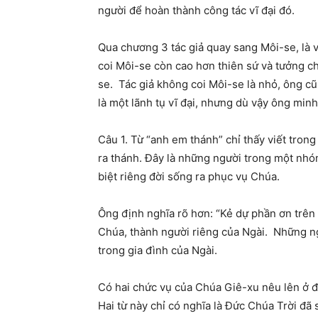
người để hoàn thành công tác vĩ đại đó.
Qua chương 3 tác giả quay sang Môi-se, là vị 
coi Môi-se còn cao hơn thiên sứ và tưởng 
se. Tác giả không coi Môi-se là nhỏ, ông 
là một lãnh tụ vĩ đại, nhưng dù vậy ông mi
Câu 1. Từ “anh em thánh” chỉ thấy viết tron
ra thánh. Đây là những người trong một nhó
biệt riêng đời sống ra phục vụ Chúa.
Ông định nghĩa rõ hơn: “Kẻ dự phần ơn trên 
Chúa, thành người riêng của Ngài. Những ng
trong gia đình của Ngài.
Có hai chức vụ của Chúa Giê-xu nêu lên ở đây,
Hai từ này chỉ có nghĩa là Đức Chúa Trời đã 