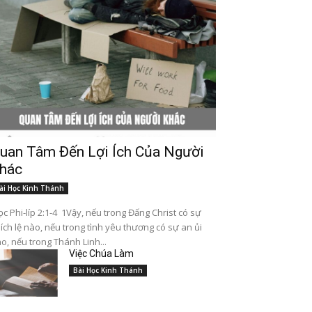
uan Tâm Đến Lợi Ích Của Người
hác
ài Học Kinh Thánh
c Phi-líp 2:1-4 1Vậy, nếu trong Đấng Christ có sự
ích lệ nào, nếu trong tình yêu thương có sự an ủi
o, nếu trong Thánh Linh...
Việc Chúa Làm
Bài Học Kinh Thánh