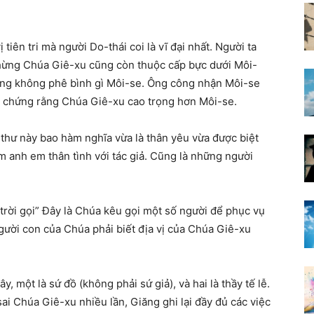
tiên tri mà người Do-thái coi là vĩ đại nhất. Người ta
chừng Chúa Giê-xu cũng còn thuộc cấp bực dưới Môi-
cũng không phê bình gì Môi-se. Ông công nhận Môi-se
nh chứng rằng Chúa Giê-xu cao trọng hơn Môi-se.
g thư này bao hàm nghĩa vừa là thân yêu vừa được biệt
m anh em thân tình với tác giả. Cũng là những người
trời gọi” Đây là Chúa kêu gọi một số người để phục vụ
ười con của Chúa phải biết địa vị của Chúa Giê-xu
 một là sứ đồ (không phải sứ giả), và hai là thầy tế lễ.
sai Chúa Giê-xu nhiều lần, Giăng ghi lại đầy đủ các việc