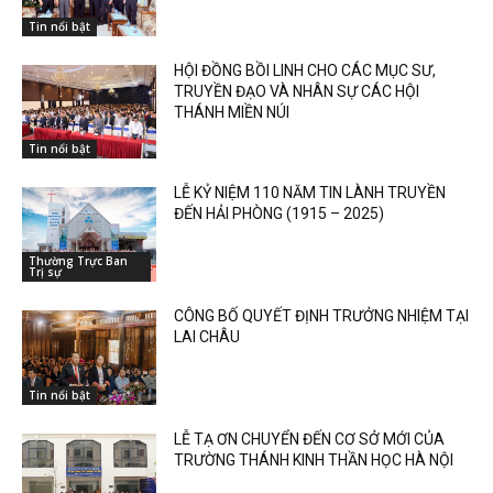
Tin nổi bật
HỘI ĐỒNG BỒI LINH CHO CÁC MỤC SƯ,
TRUYỀN ĐẠO VÀ NHÂN SỰ CÁC HỘI
THÁNH MIỀN NÚI
Tin nổi bật
LỄ KỶ NIỆM 110 NĂM TIN LÀNH TRUYỀN
ĐẾN HẢI PHÒNG (1915 – 2025)
Thường Trực Ban
Trị sự
CÔNG BỐ QUYẾT ĐỊNH TRƯỞNG NHIỆM TẠI
LAI CHÂU
Tin nổi bật
LỄ TẠ ƠN CHUYỂN ĐẾN CƠ SỞ MỚI CỦA
TRƯỜNG THÁNH KINH THẦN HỌC HÀ NỘI