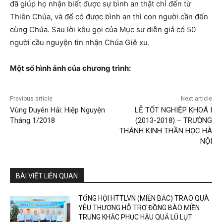
đã giúp họ nhận biết được sự bình an thật chỉ đến từ
Thiên Chúa, và để có được bình an thì con người cần đến
cùng Chúa. Sau lời kêu gọi của Mục sư diễn giả có 50
người cầu nguyện tin nhận Chúa Giê xu.
Một số hình ảnh của chương trình:
Previous article
Next article
Vùng Duyên Hải: Hiệp Nguyện
LỄ TỐT NGHIỆP KHOÁ I
Tháng 1/2018
(2013-2018) – TRƯỜNG
THÁNH KINH THẦN HỌC HÀ
NỘI
BÀI VIẾT LIÊN QUAN
TỔNG HỘI HTTLVN (MIỀN BẮC) TRAO QUÀ
YÊU THƯƠNG HỖ TRỢ ĐỒNG BÀO MIỀN
TRUNG KHẮC PHỤC HẬU QUẢ LŨ LỤT