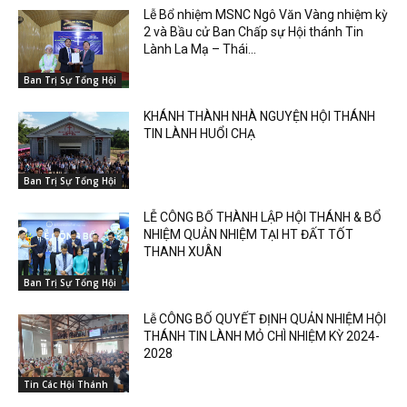
Lễ Bổ nhiệm MSNC Ngô Văn Vàng nhiệm kỳ
2 và Bầu cử Ban Chấp sự Hội thánh Tin
Lành La Mạ – Thái...
Ban Trị Sự Tổng Hội
KHÁNH THÀNH NHÀ NGUYỆN HỘI THÁNH
TIN LÀNH HUỔI CHẠ
Ban Trị Sự Tổng Hội
LỄ CÔNG BỐ THÀNH LẬP HỘI THÁNH & BỔ
NHIỆM QUẢN NHIỆM TẠI HT ĐẤT TỐT
THANH XUÂN
Ban Trị Sự Tổng Hội
Lễ CÔNG BỐ QUYẾT ĐỊNH QUẢN NHIỆM HỘI
THÁNH TIN LÀNH MỎ CHÌ NHIỆM KỲ 2024-
2028
Tin Các Hội Thánh