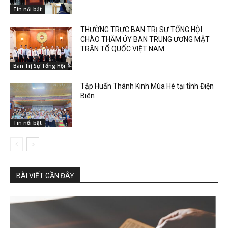
Tin nổi bật
THƯỜNG TRỰC BAN TRỊ SỰ TỔNG HỘI
CHÀO THĂM ỦY BAN TRUNG ƯƠNG MẶT
TRẬN TỔ QUỐC VIỆT NAM
Ban Trị Sự Tổng Hội
Tập Huấn Thánh Kinh Mùa Hè tại tỉnh Điện
Biên
Tin nổi bật
BÀI VIẾT GẦN ĐÂY