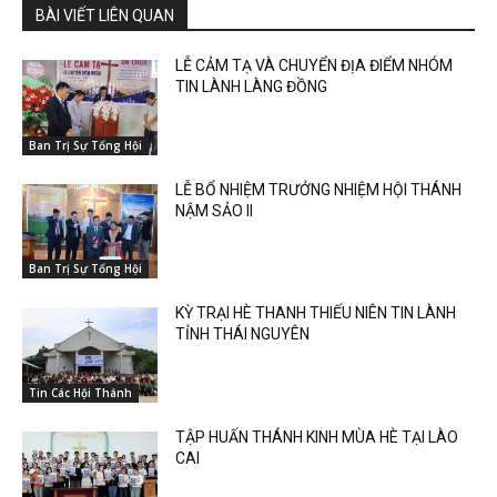
BÀI VIẾT LIÊN QUAN
LỄ CẢM TẠ VÀ CHUYỂN ĐỊA ĐIỂM NHÓM
TIN LÀNH LÀNG ĐỒNG
Ban Trị Sự Tổng Hội
LỄ BỔ NHIỆM TRƯỞNG NHIỆM HỘI THÁNH
NẬM SẢO II
Ban Trị Sự Tổng Hội
KỲ TRẠI HÈ THANH THIẾU NIÊN TIN LÀNH
TỈNH THÁI NGUYÊN
Tin Các Hội Thánh
TẬP HUẤN THÁNH KINH MÙA HÈ TẠI LÀO
CAI