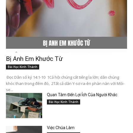
Bị Anh Em Khước Từ
Bài Học Kinh Thánh
Đọc Dân số ký 14:1-10 1Cả hội chúng cất tiếng la lớn; dân chúng
khóc than trong đêm đó, 2Tất cả dân Y-sơ-ra-ên phàn nàn với Môi-
se...
Quan Tâm Đến Lợi Ích Của Người Khác
Bài Học Kinh Thánh
Việc Chúa Làm