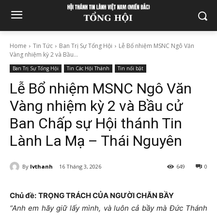
Home
Tin Tức
Ban Trị Sự Tổng Hội
Lễ Bổ nhiệm MSNC Ngô Văn
Vàng nhiệm kỳ 2 và Bầu...
Ban Trị Sự Tổng Hội
Tin Các Hội Thánh
Tin nổi bật
Lễ Bổ nhiệm MSNC Ngô Văn
Vàng nhiệm kỳ 2 và Bầu cử
Ban Chấp sự Hội thánh Tin
Lành La Mạ – Thái Nguyên
By
lvthanh
16 Tháng 3, 2026
649
0
Chủ đề:
TRỌNG TRÁCH CỦA NGƯỜI CHĂN BẦY
“Anh em hãy giữ lấy mình, và luôn cả bầy mà Đức Thánh