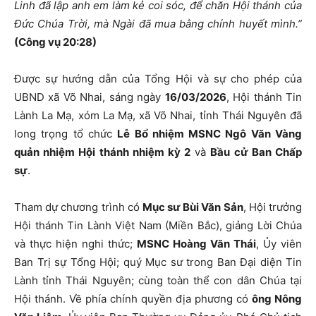
Linh đã lập anh em làm kẻ coi sóc, để chăn Hội thánh của
Đức Chúa Trời, mà Ngài đã mua bằng chính huyết mình.”
(Công vụ 20:28)
Được sự hướng dẫn của Tổng Hội và sự cho phép của
UBND xã Võ Nhai, sáng ngày
16/03/2026
, Hội thánh Tin
Lành La Mạ, xóm La Mạ, xã Võ Nhai, tỉnh Thái Nguyên đã
long trọng tổ chức
Lễ Bổ nhiệm MSNC Ngô Văn Vàng
quản nhiệm Hội thánh nhiệm kỳ 2
và
Bầu cử Ban Chấp
sự
.
Tham dự chương trình có
Mục sư Bùi Văn Sản
, Hội trưởng
Hội thánh Tin Lành Việt Nam (Miền Bắc), giảng Lời Chúa
và thực hiện nghi thức;
MSNC Hoàng Văn Thái
, Ủy viên
Ban Trị sự Tổng Hội; quý Mục sư trong Ban Đại diện Tin
Lành tỉnh Thái Nguyên; cùng toàn thể con dân Chúa tại
Hội thánh. Về phía chính quyền địa phương có
ông Nông