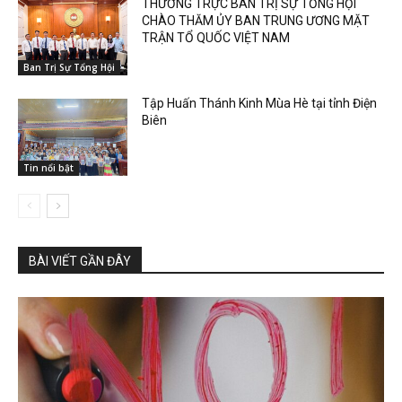
THƯỜNG TRỰC BAN TRỊ SỰ TỔNG HỘI
CHÀO THĂM ỦY BAN TRUNG ƯƠNG MẶT
TRẬN TỔ QUỐC VIỆT NAM
Ban Trị Sự Tổng Hội
Tập Huấn Thánh Kinh Mùa Hè tại tỉnh Điện
Biên
Tin nổi bật
BÀI VIẾT GẦN ĐÂY