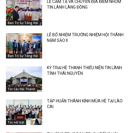
LỄ CẢM TẠ VÀ CHUYỂN ĐỊA ĐIỂM NHÓM
TIN LÀNH LÀNG ĐỒNG
Ban Trị Sự Tổng Hội
LỄ BỔ NHIỆM TRƯỞNG NHIỆM HỘI THÁNH
NẬM SẢO II
Ban Trị Sự Tổng Hội
KỲ TRẠI HÈ THANH THIẾU NIÊN TIN LÀNH
TỈNH THÁI NGUYÊN
Tin Các Hội Thánh
TẬP HUẤN THÁNH KINH MÙA HÈ TẠI LÀO
CAI
Tin nổi bật