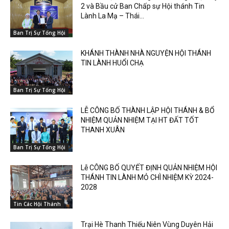
2 và Bầu cử Ban Chấp sự Hội thánh Tin
Lành La Mạ – Thái...
Ban Trị Sự Tổng Hội
KHÁNH THÀNH NHÀ NGUYỆN HỘI THÁNH
TIN LÀNH HUỔI CHẠ
Ban Trị Sự Tổng Hội
LỄ CÔNG BỐ THÀNH LẬP HỘI THÁNH & BỔ
NHIỆM QUẢN NHIỆM TẠI HT ĐẤT TỐT
THANH XUÂN
Ban Trị Sự Tổng Hội
Lễ CÔNG BỐ QUYẾT ĐỊNH QUẢN NHIỆM HỘI
THÁNH TIN LÀNH MỎ CHÌ NHIỆM KỲ 2024-
2028
Tin Các Hội Thánh
Trại Hè Thanh Thiếu Niên Vùng Duyên Hải