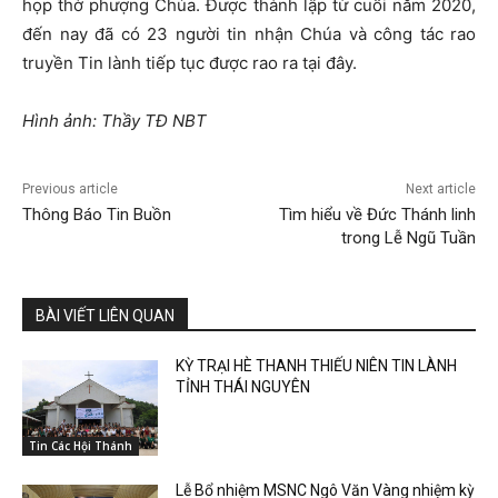
họp thờ phượng Chúa. Được thành lập từ cuối năm 2020,
đến nay đã có 23 người tin nhận Chúa và công tác rao
truyền Tin lành tiếp tục được rao ra tại đây.
Hình ảnh: Thầy TĐ NBT
Previous article
Next article
Thông Báo Tin Buồn
Tìm hiểu về Đức Thánh linh
trong Lễ Ngũ Tuần
BÀI VIẾT LIÊN QUAN
KỲ TRẠI HÈ THANH THIẾU NIÊN TIN LÀNH
TỈNH THÁI NGUYÊN
Tin Các Hội Thánh
Lễ Bổ nhiệm MSNC Ngô Văn Vàng nhiệm kỳ