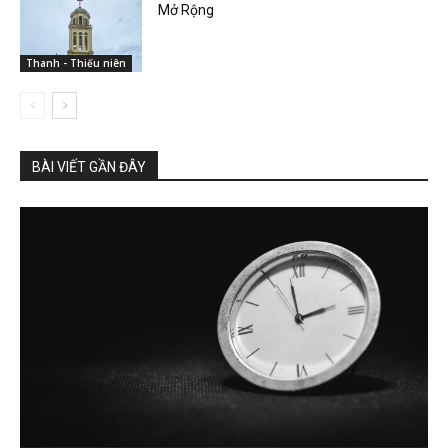
Mở Rộng
Thanh - Thiếu niên
BÀI VIẾT GẦN ĐÂY