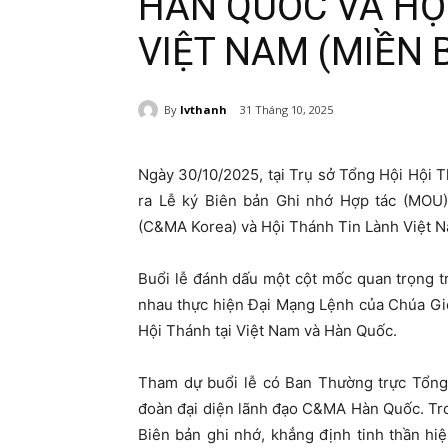
HÀN QUỐC VÀ HỘ
VIỆT NAM (MIỀN 
By
lvthanh
31 Tháng 10, 2025
Ngày 30/10/2025, tại Trụ sở Tổng Hội Hội T
ra Lễ ký Biên bản Ghi nhớ Hợp tác (MOU
(C&MA Korea) và Hội Thánh Tin Lành Việt N
Buổi lễ đánh dấu một cột mốc quan trọng t
nhau thực hiện Đại Mạng Lệnh của Chúa Giê
Hội Thánh tại Việt Nam và Hàn Quốc.
Tham dự buổi lễ có Ban Thường trực Tổng
đoàn đại diện lãnh đạo C&MA Hàn Quốc. Tron
Biên bản ghi nhớ, khẳng định tinh thần h