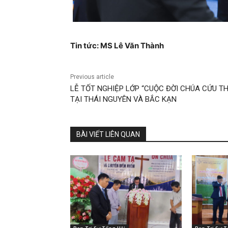
Tin tức: MS Lê Văn Thành
Previous article
LỄ TỐT NGHIỆP LỚP “CUỘC ĐỜI CHÚA CỨU TH
TẠI THÁI NGUYÊN VÀ BẮC KẠN
BÀI VIẾT LIÊN QUAN