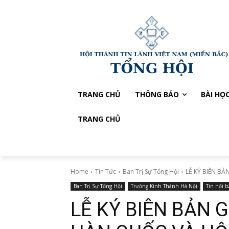
TRANG CHỦ
THÔNG BÁO
BÀI HỌ
TRANG CHỦ
Home
Tin Tức
Ban Trị Sự Tổng Hội
LỄ KÝ BIÊN BẢ
Ban Trị Sự Tổng Hội
Trường Kinh Thánh Hà Nội
Tin nổi b
LỄ KÝ BIÊN BẢN 