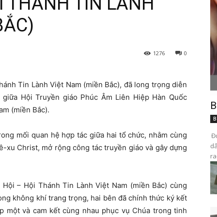
I THÁNH TIN LÀNH
BẮC)
1276
0
hánh Tin Lành Việt Nam (miền Bắc), đã long trọng diễn
) giữa Hội Truyền giáo Phúc Âm Liên Hiệp Hàn Quốc
B
am (miền Bắc).
B
rong mối quan hệ hợp tác giữa hai tổ chức, nhằm cùng
Đọ
dâ
-xu Christ, mở rộng công tác truyền giáo và gây dựng
ra
 Hội – Hội Thánh Tin Lành Việt Nam (miền Bắc) cùng
g không khí trang trọng, hai bên đã chính thức ký kết
iệp một và cam kết cùng nhau phục vụ Chúa trong tinh