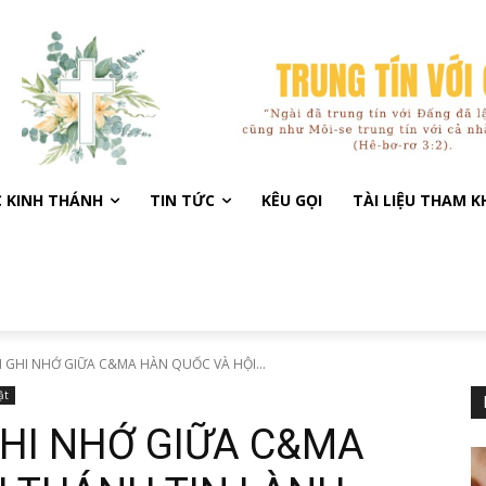
C KINH THÁNH
TIN TỨC
KÊU GỌI
TÀI LIỆU THAM 
N GHI NHỚ GIỮA C&MA HÀN QUỐC VÀ HỘI...
ật
GHI NHỚ GIỮA C&MA