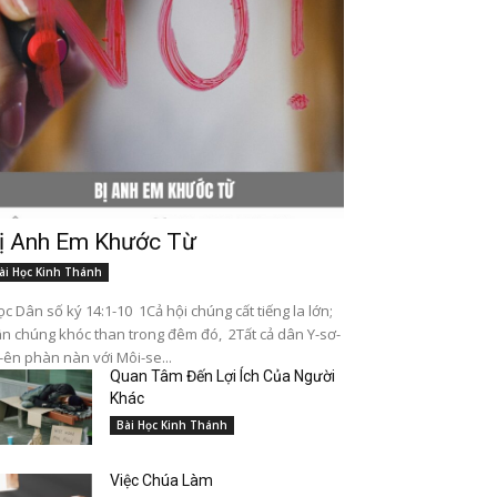
ị Anh Em Khước Từ
ài Học Kinh Thánh
c Dân số ký 14:1-10 1Cả hội chúng cất tiếng la lớn;
n chúng khóc than trong đêm đó, 2Tất cả dân Y-sơ-
-ên phàn nàn với Môi-se...
Quan Tâm Đến Lợi Ích Của Người
Khác
Bài Học Kinh Thánh
Việc Chúa Làm