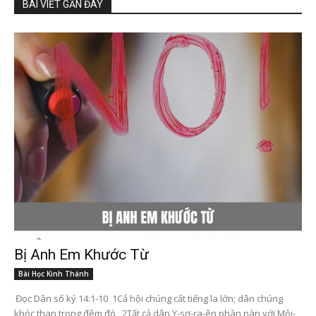
BÀI VIẾT GẦN ĐÂY
Bị Anh Em Khước Từ
Bài Học Kinh Thánh
Đọc Dân số ký 14:1-10 1Cả hội chúng cất tiếng la lớn; dân chúng
khóc than trong đêm đó, 2Tất cả dân Y-sơ-ra-ên phàn nàn với Môi-