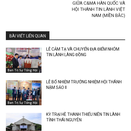
GIỮA C&MA HÀN QUỐC VÀ
HỘI THÁNH TIN LÀNH VIỆT
NAM (MIỀN BẮC)
BÀI VIẾT LIÊN QUAN
LỄ CẢM TẠ VÀ CHUYỂN ĐỊA ĐIỂM NHÓM
TIN LÀNH LÀNG ĐỒNG
Ban Trị Sự Tổng Hội
LỄ BỔ NHIỆM TRƯỞNG NHIỆM HỘI THÁNH
NẬM SẢO II
Ban Trị Sự Tổng Hội
KỲ TRẠI HÈ THANH THIẾU NIÊN TIN LÀNH
TỈNH THÁI NGUYÊN