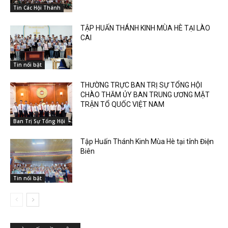
Tin Các Hội Thánh
TẬP HUẤN THÁNH KINH MÙA HÈ TẠI LÀO
CAI
Tin nổi bật
THƯỜNG TRỰC BAN TRỊ SỰ TỔNG HỘI
CHÀO THĂM ỦY BAN TRUNG ƯƠNG MẶT
TRẬN TỔ QUỐC VIỆT NAM
Ban Trị Sự Tổng Hội
Tập Huấn Thánh Kinh Mùa Hè tại tỉnh Điện
Biên
Tin nổi bật