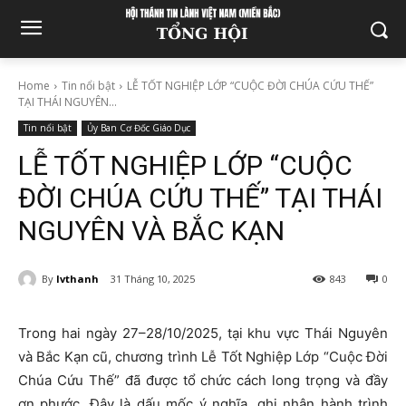
Home
Tin nổi bật
LỄ TỐT NGHIỆP LỚP “CUỘC ĐỜI CHÚA CỨU THẾ”
TẠI THÁI NGUYÊN...
Tin nổi bật
Ủy Ban Cơ Đốc Giáo Dục
LỄ TỐT NGHIỆP LỚP “CUỘC
ĐỜI CHÚA CỨU THẾ” TẠI THÁI
NGUYÊN VÀ BẮC KẠN
By
lvthanh
31 Tháng 10, 2025
843
0
Trong hai ngày 27–28/10/2025, tại khu vực Thái Nguyên
và Bắc Kạn cũ, chương trình Lễ Tốt Nghiệp Lớp “Cuộc Đời
Chúa Cứu Thế” đã được tổ chức cách long trọng và đầy
ơn phước. Đây là dấu mốc ý nghĩa, ghi nhận hành trình