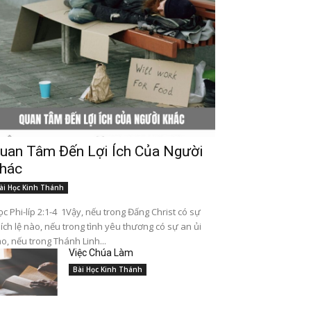
uan Tâm Đến Lợi Ích Của Người
hác
ài Học Kinh Thánh
c Phi-líp 2:1-4 1Vậy, nếu trong Đấng Christ có sự
ích lệ nào, nếu trong tình yêu thương có sự an ủi
o, nếu trong Thánh Linh...
Việc Chúa Làm
Bài Học Kinh Thánh