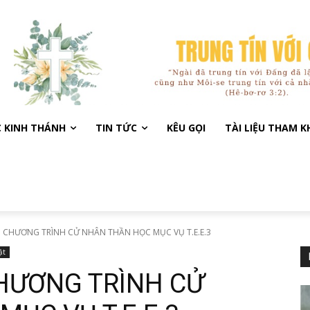
C KINH THÁNH
TIN TỨC
KÊU GỌI
TÀI LIỆU THAM 
P CHƯƠNG TRÌNH CỬ NHÂN THẦN HỌC MỤC VỤ T.E.E.3
ật
CHƯƠNG TRÌNH CỬ