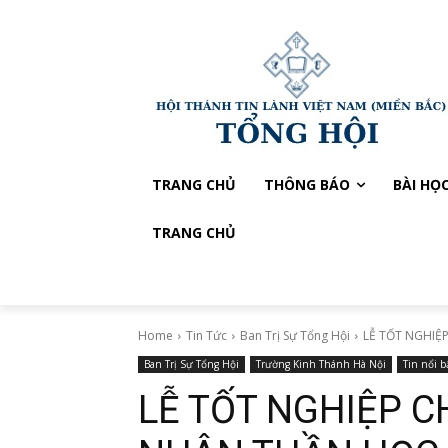
TRANG CHỦ
THÔNG BÁO
BÀI HỌ
TRANG CHỦ
Home
Tin Tức
Ban Trị Sự Tổng Hội
LỄ TỐT NGHIỆ
Ban Trị Sự Tổng Hội
Trường Kinh Thánh Hà Nội
Tin nổi b
LỄ TỐT NGHIỆP 