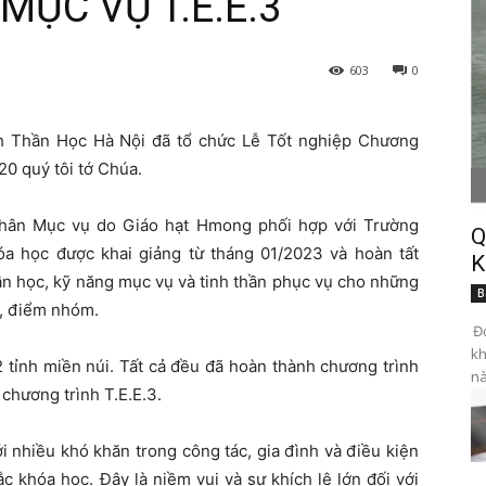
ỤC VỤ T.E.E.3
603
0
h Thần Học Hà Nội đã tổ chức Lễ Tốt nghiệp Chương
20 quý tôi tớ Chúa.
 nhân Mục vụ do Giáo hạt Hmong phối hợp với Trường
Q
a học được khai giảng từ tháng 01/2023 và hoàn tất
K
ần học, kỹ năng mục vụ và tinh thần phục vụ cho những
B
h, điểm nhóm.
Đọ
kh
 tỉnh miền núi. Tất cả đều đã hoàn thành chương trình
nà
o chương trình T.E.E.3.
i nhiều khó khăn trong công tác, gia đình và điều kiện
ắc khóa học. Đây là niềm vui và sự khích lệ lớn đối với