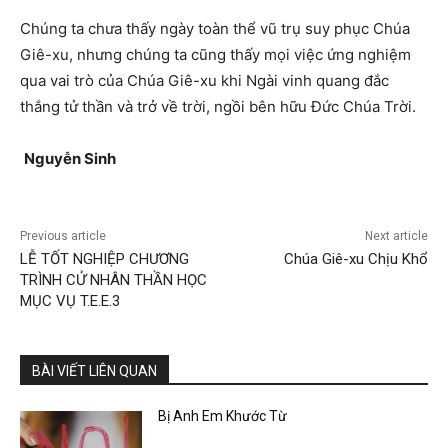
Chúng ta chưa thấy ngày toàn thể vũ trụ suy phục Chúa
Giê-xu, nhưng chúng ta cũng thấy mọi việc ứng nghiệm
qua vai trò của Chúa Giê-xu khi Ngài vinh quang đắc
thắng tử thần và trở về trời, ngồi bên hữu Đức Chúa Trời.
Nguyễ
n Sinh
Previous article
Next article
LỄ TỐT NGHIỆP CHƯƠNG
Chúa Giê-xu Chịu Khổ
TRÌNH CỬ NHÂN THẦN HỌC
MỤC VỤ T.E.E.3
BÀI VIẾT LIÊN QUAN
Bị Anh Em Khước Từ