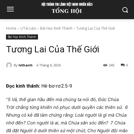
Home
c/Tài Liệu
Bài Học Kinh Thánh
Tương Lai Của Thế Giới
Bài Học Kinh Thánh
Tương Lai Của Thế Giới
By
lvthanh
6 Tháng 6, 2026
245
0
Đọc kinh thánh:
Hê-bơ-rơ:
2:5-9
“
5 Vả, thế gian hầu đến mà chúng ta nói đó, Đức Chúa
Trời chẳng từng khiến nó phục dưới quyền các thiên sứ. 6
Nhưng có kẻ đã làm chứng rằng: Loài người là gì mà Chúa
nhớ đến? Con người là ai, mà Chúa săn sóc đến? 7 Chúa
đã đặt Người ở dưới thiên sứ một chút; Cho Người đội mão