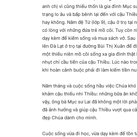
anh chị vì cũng thiếu thốn là gia đình Mục
trạng lo âu và bấp bênh lại đến với cậu Thiề
hay không. Năm đệ Tứ (lớp 9), cậu ở trọ tại
có lòng với những đứa trẻ mồ côi. Tuy còn n
dạy kèm để kiếm sống và mua sách vở. Sau k
lên Đà Lạt ở trọ tại đường Bùi Thị Xuân để
một thiếu niên mồ côi sống xa gia đình thật
nhụt chí cầu tiến của cậu Thiều. Lúc nào tr
khi hoàn cảnh buộc phải đi làm kiếm tiền nu
Năm tháng và cuộc sống hầu việc Chúa khó k
khảm cậu thiếu nhi Thiều: những bữa ăn khô
vậy, ông bà Mục sư Lai đã không một lời p
đã ảnh hưởng và giúp cậu Thiều vượt qua cả
đẹp Chúa dành cho mình.
Cuộc sống vừa đi học, vừa dạy kèm để tồn t