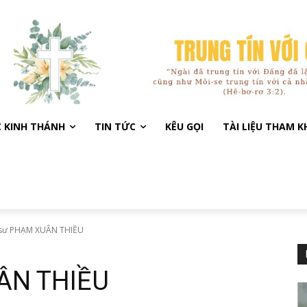
C KINH THÁNH
TIN TỨC
KÊU GỌI
TÀI LIỆU THAM 
 sư PHẠM XUÂN THIỀU
ÂN THIỀU