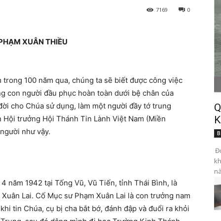
7169
0
 PHẠM XUÂN THIỀU
m trong 100 năm qua, chúng ta sẽ biết được công việc
ng con người đầu phục hoàn toàn dưới bệ chân của
 đời cho Chúa sử dụng, làm một người đầy tớ trung
Q
 Hội trưởng Hội Thánh Tin Lành Việt Nam (Miền
K
người như vậy.
B
Đọ
kh
nà
 năm 1942 tại Tống Vũ, Vũ Tiến, tỉnh Thái Bình, là
m Xuân Lai. Cố Mục sư Phạm Xuân Lai là con trưởng nam
hi tin Chúa, cụ bị cha bắt bớ, đánh đập và đuổi ra khỏi