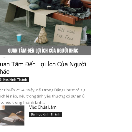
uan Tâm Đến Lợi Ích Của Người
hác
ài Học Kinh Thánh
c Phi-líp 2:1-4 1Vậy, nếu trong Đấng Christ có sự
ích lệ nào, nếu trong tình yêu thương có sự an ủi
o, nếu trong Thánh Linh...
Việc Chúa Làm
Bài Học Kinh Thánh