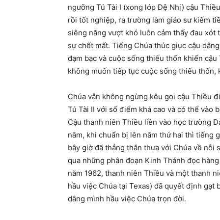
ngưỡng Tú Tài I (xong lớp Đệ Nhị) cậu Thiều l
rồi tốt nghiệp, ra trường làm giáo sư kiếm 
siêng năng vượt khó luôn cảm thấy đau xót 
sự chết mất. Tiếng Chúa thúc giục cậu dân
đạm bạc và cuộc sống thiếu thốn khiến cậu T
không muốn tiếp tục cuộc sống thiếu thốn, 
Chúa vẫn không ngừng kêu gọi cậu Thiều đi hầ
Tú Tài II với số điểm khá cao và có thể vào 
Cậu thanh niên Thiều liền vào học trường Đạ
năm, khi chuẩn bị lên năm thứ hai thì tiếng 
bây giờ đã thẳng thắn thưa với Chúa về nỗ
qua những phân đoạn Kinh Thánh đọc hàng n
năm 1962, thanh niên Thiều và một thanh ni
hầu việc Chúa tại Texas) đã quyết định gạt 
dâng mình hầu việc Chúa trọn đời.