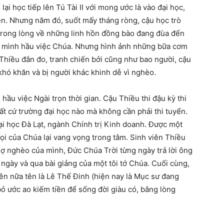
ại học tiếp lên Tú Tài II với mong ước là vào đại học,
tiền. Nhưng năm đó, suốt mấy tháng ròng, cậu học trò
trong lòng về những linh hồn đồng bào đang đùa đến
g mình hầu việc Chúa. Nhưng hình ảnh những bữa cơm
hiều đắn đo, tranh chiến bởi cũng như bao người, cậu
khó khăn và bị người khác khinh dễ vì nghèo.
u việc Ngài trọn thời gian. Cậu Thiều thi đậu kỳ thi
bất cứ trường đại học nào mà không cần phải thi tuyển.
i học Đà Lạt, ngành Chính trị Kinh doanh. Được một
gọi của Chúa lại vang vọng trong tâm. Sinh viên Thiều
i sợ nghèo của mình, Đức Chúa Trời từng ngày trả lời ông
gày và qua bài giảng của một tôi tớ Chúa. Cuối cùng,
ên nữa tên là Lê Thế Đinh (hiện nay là Mục sư đang
bỏ ước ao kiếm tiền để sống đời giàu có, bằng lòng