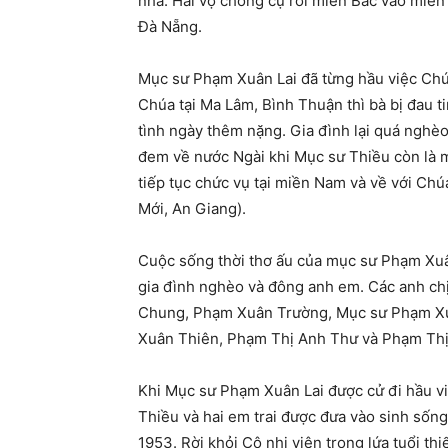
nhà. Hai vợ chống cụ rời miền Bắc vào miề
Đà Nẵng.
Mục sư Phạm Xuân Lai đã từng hầu việc Chú
Chúa tại Ma Lâm, Bình Thuận thì bà bị đau t
tình ngày thêm nặng. Gia đình lại quá nghèo
đem về nước Ngài khi Mục sư Thiều còn là m
tiếp tục chức vụ tại miền Nam và về với Ch
Mới, An Giang).
Cuộc sống thời thơ ấu của mục sư Phạm Xuâ
gia đình nghèo và đông anh em. Các anh c
Chung, Phạm Xuân Trường, Mục sư Phạm X
Xuân Thiên, Phạm Thị Anh Thư và Phạm Thị
Khi Mục sư Phạm Xuân Lai được cử đi hầu 
Thiều và hai em trai được đưa vào sinh sốn
1953. Rời khỏi Cô nhi viện trong lứa tuổi thi