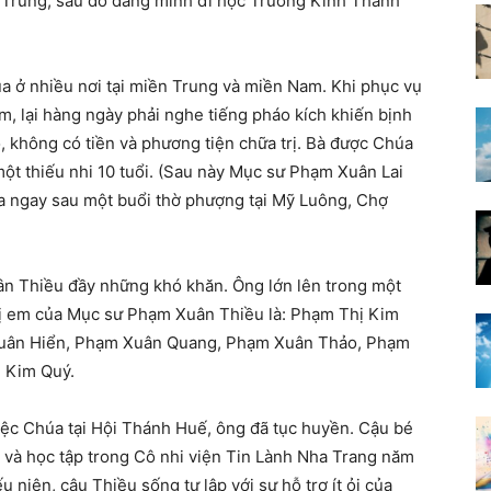
n Trung, sau đó dâng mình đi học Trường Kinh Thánh
a ở nhiều nơi tại miền Trung và miền Nam. Khi phục vụ
im, lại hàng ngày phải nghe tiếng pháo kích khiến bịnh
, không có tiền và phương tiện chữa trị. Bà được Chúa
ột thiếu nhi 10 tuổi. (Sau này Mục sư Phạm Xuân Lai
úa ngay sau một buổi thờ phượng tại Mỹ Luông, Chợ
n Thiều đầy những khó khăn. Ông lớn lên trong một
hị em của Mục sư Phạm Xuân Thiều là: Phạm Thị Kim
uân Hiển, Phạm Xuân Quang, Phạm Xuân Thảo, Phạm
 Kim Quý.
việc Chúa tại Hội Thánh Huế, ông đã tục huyền. Cậu bé
g và học tập trong Cô nhi viện Tin Lành Nha Trang năm
ếu niên, cậu Thiều sống tự lập với sự hỗ trợ ít ỏi của