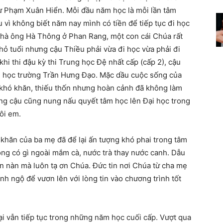
 sư Phạm Xuân Hiển. Mỗi đầu năm học là mỗi lần tâm
u vì không biết năm nay mình có tiền để tiếp tục đi học
 nhà ông Hà Thông ở Phan Rang, một con cái Chúa rất
hỏ tuổi nhưng cậu Thiều phải vừa đi học vừa phải đi
hi thi đậu kỳ thi Trung học Đệ nhất cấp (cấp 2), cậu
 đi học trường Trần Hưng Đạo. Mặc dầu cuộc sống của
 khó khăn, thiếu thốn nhưng hoàn cảnh đã không làm
ong cậu cũng nung nấu quyết tâm học lên Đại học trong
ôi em.
hăn của ba mẹ đã để lại ấn tượng khó phai trong tâm
ng có gì ngoài mắm cà, nước trà thay nước canh. Dẫu
hàn nàn mà luôn tạ ơn Chúa. Đức tin nơi Chúa từ cha mẹ
nh ngộ để vươn lên với lòng tin vào chương trình tốt
ại vẫn tiếp tục trong những năm học cuối cấp. Vượt qua