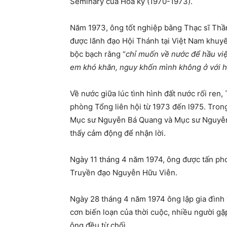
Seminary của Hoa kỳ (1970-1973).
Năm 1973, ông tốt nghiệp bằng Thạc sĩ Thần
được lãnh đạo Hội Thánh tại Việt Nam khuyến
bộc bạch rằng “
chỉ muốn về nước để hầu việ
em khó khăn, nguy khốn mình không ở với họ
Về nước giữa lúc tình hình đất nước rối re
phòng Tổng liên hội từ 1973 đến l975. Trong 
Mục sư Nguyễn Bá Quang và Mục sư Nguyễn 
thấy cảm động để nhận lời.
Ngày 11 tháng 4 năm 1974, ông được tấn pho
Truyền đạo Nguyễn Hữu Viễn.
Ngày 28 tháng 4 năm 1974 ông lập gia đình
cơn biến loạn của thời cuộc, nhiều người g
ông đều từ chối.