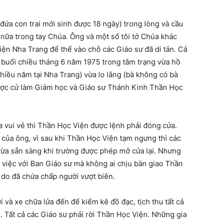
ứa con trai mới sinh được 18 ngày) trong lòng và cầu
nữa trong tay Chúa. Ông và một số tôi tớ Chúa khác
ện Nha Trang để thế vào chỗ các Giáo sư đã di tản. Cả
 buổi chiều tháng 6 năm 1975 trong tâm trạng vừa hồ
hiều năm tại Nha Trang) vừa lo lắng (bà không có bà
được cử làm Giám học và Giáo sư Thánh Kinh Thần Học
vui vẻ thì Thần Học Viện được lệnh phải đóng cửa.
 của ông, vì sau khi Thần Học Viện tạm ngưng thì các
 vừa sẵn sàng khi trường được phép mở cửa lại. Nhưng
 việc với Ban Giáo sư mà không ai chịu bàn giao Thần
lý do đã chứa chấp người vượt biên.
 và xe chữa lửa đến để kiểm kê đồ đạc, tịch thu tất cả
 Tất cả các Giáo sư phải rời Thần Học Viện. Những gia