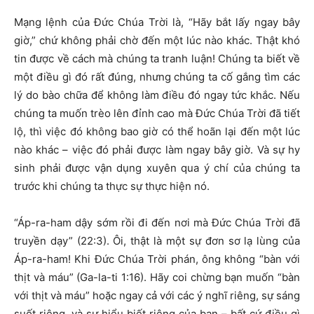
Mạng lệnh của Đức Chúa Trời là, “Hãy bắt lấy ngay bây
giờ,” chứ không phải chờ đến một lúc nào khác. Thật khó
tin được về cách mà chúng ta tranh luận! Chúng ta biết về
một điều gì đó rất đúng, nhưng chúng ta cố gắng tìm các
lý do bào chữa để không làm điều đó ngay tức khắc. Nếu
chúng ta muốn trèo lên đỉnh cao mà Đức Chúa Trời đã tiết
lộ, thì việc đó không bao giờ có thể hoãn lại đến một lúc
nào khác – việc đó phải được làm ngay bây giờ. Và sự hy
sinh phải được vận dụng xuyên qua ý chí của chúng ta
trước khi chúng ta thực sự thực hiện nó.
“Áp-ra-ham dậy sớm rồi đi đến nơi mà Đức Chúa Trời đã
truyền dạy” (22:3). Ôi, thật là một sự đơn sơ lạ lùng của
Áp-ra-ham! Khi Đức Chúa Trời phán, ông không “bàn với
thịt và máu” (Ga-la-ti 1:16). Hãy coi chừng bạn muốn “bàn
với thịt và máu” hoặc ngay cả với các ý nghĩ riêng, sự sáng
suốt riêng, và sự hiểu biết riêng của bạn – bất cứ điều gì