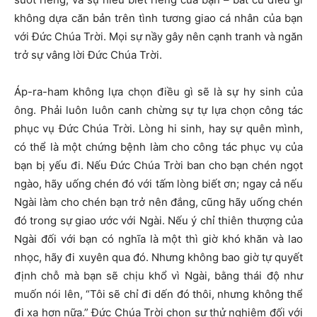
không dựa căn bản trên tình tương giao cá nhân của bạn
với Đức Chúa Trời. Mọi sự nầy gây nên cạnh tranh và ngăn
trở sự vâng lời Đức Chúa Trời.
Áp-ra-ham không lựa chọn điều gì sẽ là sự hy sinh của
ông. Phải luôn luôn canh chừng sự tự lựa chọn công tác
phục vụ Đức Chúa Trời. Lòng hi sinh, hay sự quên mình,
có thể là một chứng bệnh làm cho công tác phục vụ của
bạn bị yếu đi. Nếu Đức Chúa Trời ban cho bạn chén ngọt
ngào, hãy uống chén đó với tấm lòng biết ơn; ngay cả nếu
Ngài làm cho chén bạn trở nên đắng, cũng hãy uống chén
đó trong sự giao ước với Ngài. Nếu ý chỉ thiên thượng của
Ngài đối với bạn có nghĩa là một thì giờ khó khăn và lao
nhọc, hãy đi xuyên qua đó. Nhưng không bao giờ tự quyết
định chỗ mà bạn sẽ chịu khổ vì Ngài, bằng thái độ như
muốn nói lên, “Tôi sẽ chỉ đi dến đó thôi, nhưng không thể
đi xa hơn nữa.” Đức Chúa Trời chọn sự thử nghiệm đối với