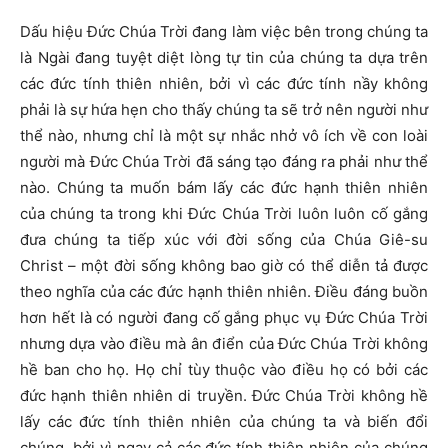
Dấu hiệu Đức Chúa Trời đang làm việc bên trong chúng ta
là Ngài đang tuyệt diệt lòng tự tin của chúng ta dựa trên
các đức tính thiên nhiên, bởi vì các đức tính nầy không
phải là sự hứa hẹn cho thấy chúng ta sẽ trở nên người như
thể nào, nhưng chỉ là một sự nhắc nhở vô ích về con loài
người mà Đức Chúa Trời đã sáng tạo đáng ra phải như thể
nào. Chúng ta muốn bám lấy các đức hạnh thiên nhiên
của chúng ta trong khi Đức Chúa Trời luôn luôn cố gắng
đưa chúng ta tiếp xúc với đời sống của Chúa Giê-su
Christ – một đời sống không bao giờ có thể diễn tả được
theo nghĩa của các đức hạnh thiên nhiên. Điều đáng buồn
hơn hết là có người đang cố gắng phục vụ Đức Chúa Trời
nhưng dựa vào điều mà ân điển của Đức Chúa Trời không
hề ban cho họ. Họ chỉ tùy thuộc vào điều họ có bởi các
đức hạnh thiên nhiên di truyền. Đức Chúa Trời không hề
lấy các đức tính thiên nhiên của chúng ta và biến đổi
chúng, bởi vì ngay cả các đức tính thiên nhiên của chúng