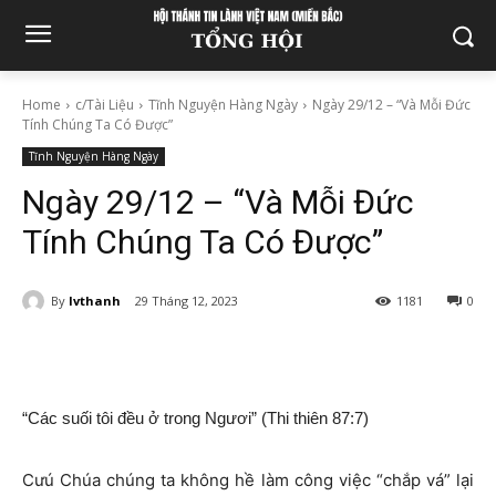
Home
c/Tài Liệu
Tĩnh Nguyện Hàng Ngày
Ngày 29/12 – “Và Mỗi Đức
Tính Chúng Ta Có Được”
Tĩnh Nguyện Hàng Ngày
Ngày 29/12 – “Và Mỗi Đức
Tính Chúng Ta Có Được”
By
lvthanh
29 Tháng 12, 2023
1181
0
“Các suối tôi đều ở trong Ngươi” (Thi thiên 87:7)
Cưú Chúa chúng ta không hề làm công việc “chắp vá” lại