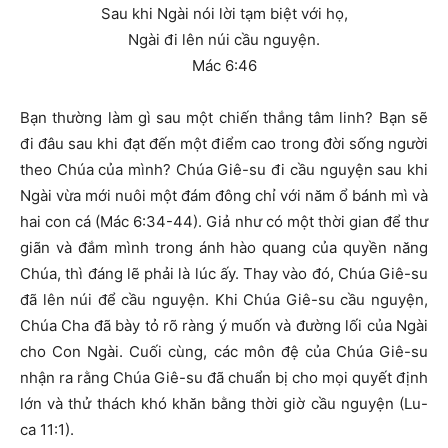
Sau khi Ngài nói lời tạm biệt với họ,
Ngài đi lên núi cầu nguyện.
Mác 6:46
Bạn thường làm gì sau một chiến thắng tâm linh? Bạn sẽ
đi đâu sau khi đạt đến một điểm cao trong đời sống người
theo Chúa của mình? Chúa Giê-su đi cầu nguyện sau khi
Ngài vừa mới nuôi một đám đông chỉ với năm ổ bánh mì và
hai con cá (Mác 6:34-44). Giả như có một thời gian để thư
giãn và đắm mình trong ánh hào quang của quyền năng
Chúa, thì đáng lẽ phải là lúc ấy. Thay vào đó, Chúa Giê-su
đã lên núi để cầu nguyện. Khi Chúa Giê-su cầu nguyện,
Chúa Cha đã bày tỏ rõ ràng ý muốn và đường lối của Ngài
cho Con Ngài. Cuối cùng, các môn đệ của Chúa Giê-su
nhận ra rằng Chúa Giê-su đã chuẩn bị cho mọi quyết định
lớn và thử thách khó khăn bằng thời giờ cầu nguyện (Lu-
ca 11:1).