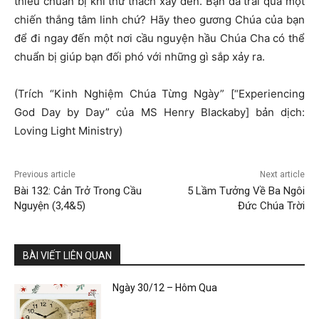
thiếu chuẩn bị khi thử thách xảy đến. Bạn đã trải qua một
chiến thắng tâm linh chứ? Hãy theo gương Chúa của bạn
để đi ngay đến một nơi cầu nguyện hầu Chúa Cha có thể
chuẩn bị giúp bạn đối phó với những gì sắp xảy ra.
(Trích “Kinh Nghiệm Chúa Từng Ngày” [“Experiencing
God Day by Day” của MS Henry Blackaby] bản dịch:
Loving Light Ministry)
Previous article
Next article
Bài 132: Cản Trở Trong Cầu
5 Lầm Tưởng Về Ba Ngôi
Nguyện (3,4&5)
Đức Chúa Trời
BÀI VIẾT LIÊN QUAN
Ngày 30/12 – Hôm Qua