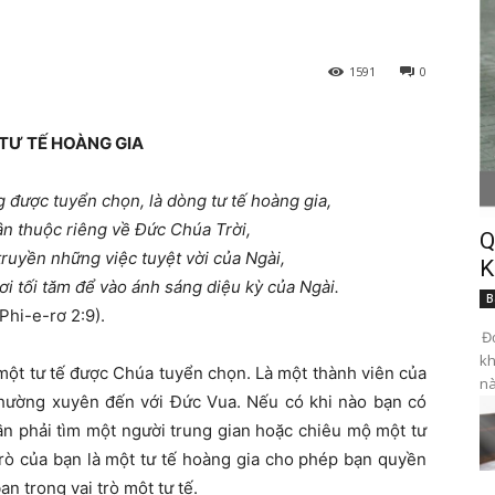
1591
0
TƯ TẾ HOÀNG GIA
 được tuyển chọn, là dòng tư tế hoàng gia,
dân thuộc riêng về Ðức Chúa Trời,
Q
truyền những việc tuyệt vời của Ngài,
K
ơi tối tăm để vào ánh sáng diệu kỳ của Ngài.
B
 Phi-e-rơ 2:9).
Đọ
kh
 một tư tế được Chúa tuyển chọn. Là một thành viên của
nà
thường xuyên đến với Đức Vua. Nếu có khi nào bạn có
n phải tìm một người trung gian hoặc chiêu mộ một tư
trò của bạn là một tư tế hoàng gia cho phép bạn quyền
ạn trong vai trò một tư tế.