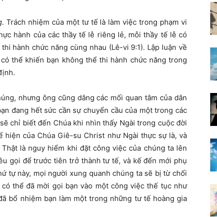
g
. Trách nhiệm của một tư tế là làm việc trong phạm vi
ực hành của các thầy tế lễ riêng lẻ, mỗi thầy tế lễ có
 thi hành chức năng cùng nhau (Lê-vi 9:1). Lập luận về
có thể khiến bạn không thể thi hành chức năng trong
định.
 chúng, nhưng ông cũng dâng các mối quan tâm của dân
bạn đang hết sức cần sự chuyển cầu của một trong các
sẽ chỉ biết đến Chúa khi nhìn thấy Ngài trong cuộc đời
ể hiện của Chúa Giê-su Christ như Ngài thực sự là, và
Thật là nguy hiểm khi đặt công việc của chúng ta lên
u gọi để trước tiên trở thành tư tế, và kế đến mới phụ
hứ tự này, mọi người xung quanh chúng ta sẽ bị từ chối
 có thể đã mời gọi bạn vào một công việc thế tục như
 đã bổ nhiệm bạn làm một trong những tư tế hoàng gia