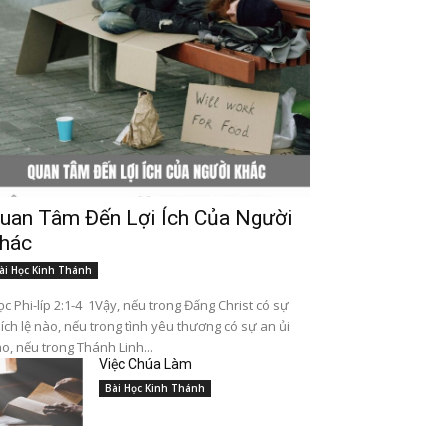
uan Tâm Đến Lợi Ích Của Người
hác
ài Học Kinh Thánh
c Phi-líp 2:1-4 1Vậy, nếu trong Đấng Christ có sự
ích lệ nào, nếu trong tình yêu thương có sự an ủi
o, nếu trong Thánh Linh...
Việc Chúa Làm
Bài Học Kinh Thánh