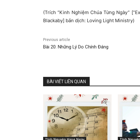
(Trích “Kinh Nghiệm Chúa Từng Ngày” [“E
Blackaby] bản dịch: Loving Light Ministry)
Previous article
Bài 20: Những Lý Do Chính Đáng
BÀI VIẾT LIÊN QUAN
Tĩnh Nguyện Hàng Ngày
Tĩnh Nguyệ